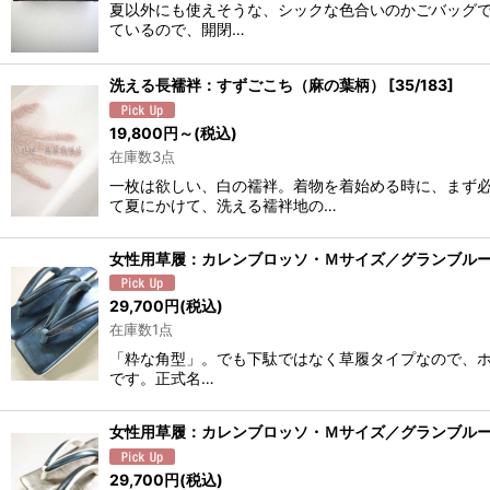
夏以外にも使えそうな、シックな色合いのかごバッグで
ているので、開閉…
洗える長襦袢：すずごこち（麻の葉柄）
[
35/183
]
19,800
円
～
(税込)
在庫数3点
一枚は欲しい、白の襦袢。着物を着始める時に、まず
て夏にかけて、洗える襦袢地の…
女性用草履：カレンブロッソ・Ｍサイズ／グランブル
29,700
円
(税込)
在庫数1点
「粋な角型」。でも下駄ではなく草履タイプなので、ホ
です。正式名…
女性用草履：カレンブロッソ・Ｍサイズ／グランブルー
29,700
円
(税込)