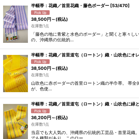
半幅帯：花織／首里花織・藤色ボーダー
[
53/470
]
38,500
円
～
(税込)
在庫数1点
「藤色の地に青紫と水色のボーダー」と聞くと寒々しい
の、沖縄県の伝統的…
半幅帯：花織／首里道屯（ロートン）織・山吹色にオ
38,500
円
～
(税込)
在庫数1点
山吹色に赤ボーダーの首里ロートン織の半巾帯。 帯全
が、色使…
半幅帯：花織／首里道屯（ロートン）織・山吹色に緑
36,200
円
～
(税込)
在庫数1点
当店でも大人気の、沖縄県の伝統的工芸品・首里花織。
でも種類があり、このロー…