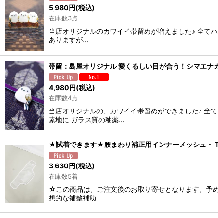
5,980
円
(税込)
在庫数3点
当店オリジナルのカワイイ帯留めが増えました♪ 全て
ありますが…
帯留：島屋オリジナル 愛くるしい目が合う！シマエナ
4,980
円
(税込)
在庫数4点
当店オリジナルの、カワイイ帯留めができました♪ 全
素地に ガラス質の釉薬…
★試着できます★腰まわり補正用インナーメッシュ・
3,630
円
(税込)
在庫数5着
☆この商品は、ご注文後のお取り寄せとなります。予め
想的な補整補助…