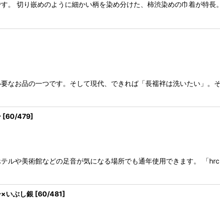
す。 切り嵌めのように細かい柄を染め分けた、柿渋染めの巾着が特長
必要なお品の一つです。そして現代、できれば「長襦袢は洗いたい」。
ー
[
60/479
]
テルや美術館などの足音が気になる場所でも通年使用できます。 「hrc
×いぶし銀
[
60/481
]