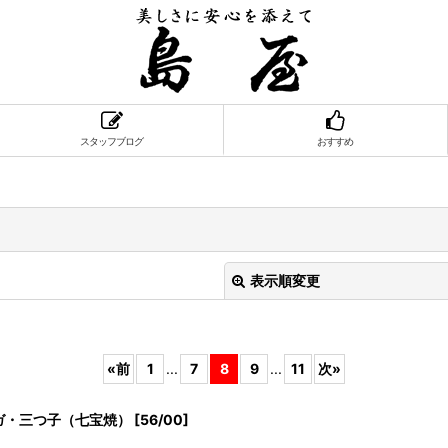
スタッフブログ
おすすめ
表示順変更
«
前
1
...
7
8
9
...
11
次
»
ガ・三つ子（七宝焼）
[
56/00
]
絞り込む