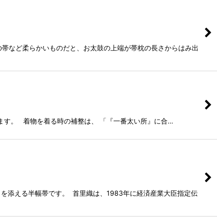
の帯など柔らかいものだと、お太鼓の上端が帯枕の長さからはみ出
ます。 着物を着る時の補整は、 「『一番太い所』に合…
添える半幅帯です。 首里織は、1983年に経済産業大臣指定伝