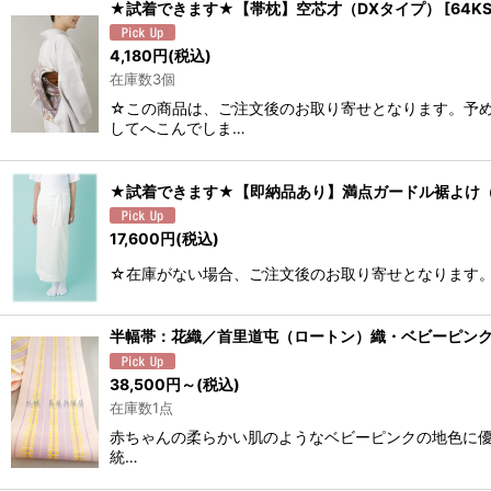
★試着できます★【帯枕】空芯才（DXタイプ）
[
64K
4,180
円
(税込)
在庫数3個
☆この商品は、ご注文後のお取り寄せとなります。予め
してへこんでしま…
★試着できます★【即納品あり】満点ガードル裾よけ
17,600
円
(税込)
☆在庫がない場合、ご注文後のお取り寄せとなります。
半幅帯：花織／首里道屯（ロートン）織・ベビーピン
38,500
円
～
(税込)
在庫数1点
赤ちゃんの柔らかい肌のようなベビーピンクの地色に優
統…