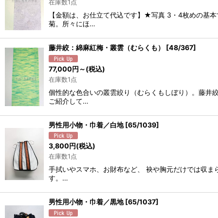
在庫数1点
【金額は、お仕立て代込です】★写真 3・4枚めの基
菊。所々にほ…
藤井絞：綿麻紅梅・叢雲（むらくも）
[
48/367
]
77,000
円
～
(税込)
在庫数1点
個性的な色合いの叢雲絞り（むらくもしぼり）。藤井絞
ご紹介して…
男性用小物・巾着／白地
[
65/1039
]
3,800
円
(税込)
在庫数1点
手拭いやスマホ、お財布など、 袂や胸元だけでは収ま
す。…
男性用小物・巾着／黒地
[
65/1037
]