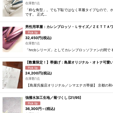
在庫数1点
「粋な角型」。でも下駄ではなく草履タイプなので、ホ
です。 正式…
男性用草履：カレンブロッソ・Ｌサイズ／ＺＥＴＴＡ
32,450
円
(税込)
在庫数1点
「hrcbシリーズ」としてカレンブロッソファンの間で 有名な
【数量限定！】帯揚げ：島屋オリジナル・オトナ可愛
24,200
円
(税込)
在庫数1点
【島屋呉服店オリジナル／シマエナガ帯揚】 京都の和
強撥水加工生地／菊づくし
[
21/95
]
36,300
円
～
(税込)