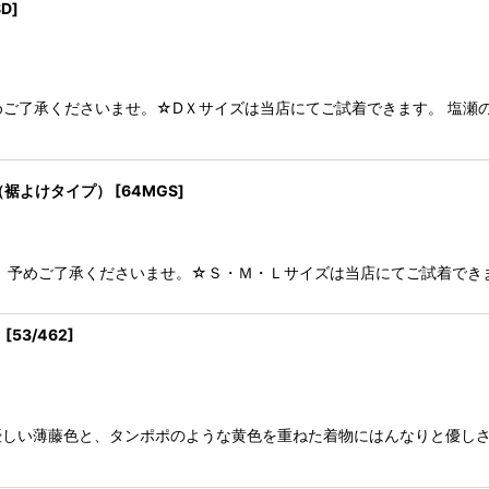
SD
]
ご了承くださいませ。☆DＸサイズは当店にてご試着できます。 塩瀬
（裾よけタイプ）
[
64MGS
]
 予めご了承くださいませ。☆Ｓ・Ｍ・Ｌサイズは当店にてご試着でき
ク
[
53/462
]
しい薄藤色と、タンポポのような黄色を重ねた着物にはんなりと優しさを