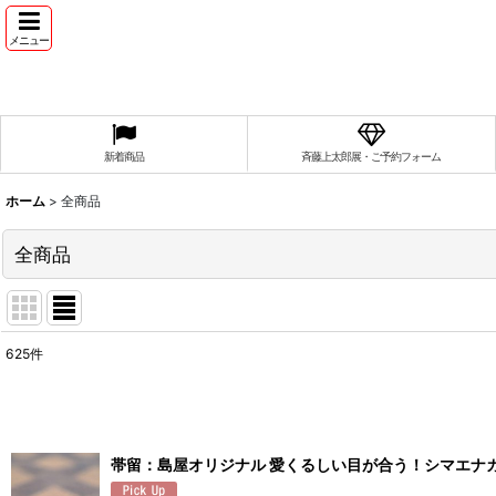
メニュー
新着商品
斉藤上太郎展・ご予約フォーム
ホーム
>
全商品
全商品
625
件
表示数
:
並び順
:
帯留：島屋オリジナル 愛くるしい目が合う！シマエナ