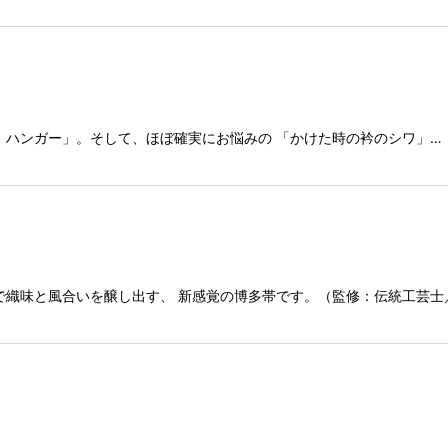
）ハンガー」。そして、ほぼ確実にお悩みの 「かけた時の衿のシワ」…
で織味と風合いを醸し出す、 新感覚の博多帯です。（監修：伝統工芸士