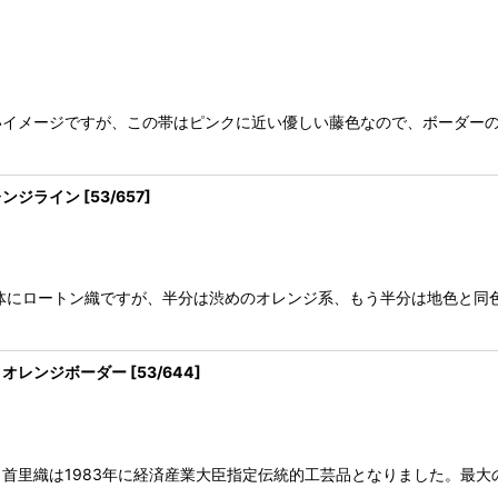
イメージですが、この帯はピンクに近い優しい藤色なので、ボーダーの
レンジライン
[
53/657
]
体にロートン織ですが、半分は渋めのオレンジ系、もう半分は地色と同
とオレンジボーダー
[
53/644
]
首里織は1983年に経済産業大臣指定伝統的工芸品となりました。最大