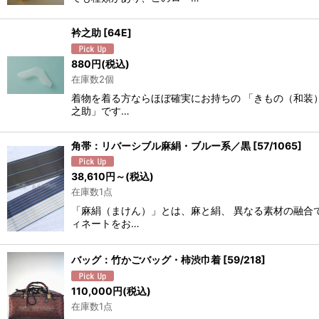
衿之助
[
64E
]
880
円
(税込)
在庫数2個
着物を着る方ならほぼ確実にお持ちの 「きもの（和装
之助」です…
角帯：リバーシブル麻絹・ブルー系／黒
[
57/1065
]
38,610
円
～
(税込)
在庫数1点
「麻絹（まけん）」とは、麻と絹、 異なる素材の融合
ィネートをお…
バッグ：竹かごバッグ・柿渋巾着
[
59/218
]
110,000
円
(税込)
在庫数1点