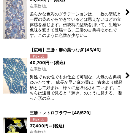
在庫数1点
柔らかな色彩のグラデーションは、一枚の型紙と
一度の染めからできているとは思えないほどの立
体感を感じます。伝統柄の型紙を用いて、生地や
色味を変えて登場する、三勝の古典柄ゆかたで
す。このように色数が少ない…
【広幅】三勝：麻の葉つなぎ
[
45/46
]
40,700
円
～
(税込)
在庫数1点
男性でも女性でもお仕立て可能な、人気の古典柄
ゆかたです。 成長が早い麻の葉は、古来より縁起
柄として好まれ、様々に意匠化されています。こ
ちらは遠目で見ると「輝き」のように見える、 整
った形の麻…
三勝：レトロフラワー
[
48/529
]
37,400
円
～
(税込)
在庫数1点