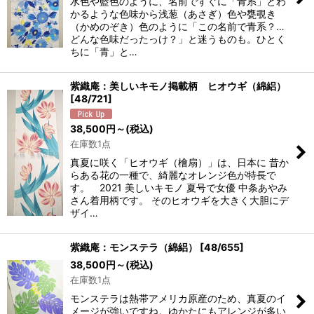
水色や藍色のように、名前ですぐに「青系」とわ
かるような色味から浅葱（あさぎ）色や甕覗き
（かめのぞき）色のように「この名前で青系？…
どんな色味だったっけ？」と迷うものも。ひとく
ちに「青」と…
紫織庵：美しいキモノ掲載柄 ヒオウギ（綿絽）
[
48/721
]
38,500
円
～
(税込)
在庫数1点
真夏に咲く「ヒオウギ（檜扇）」は、日本に 昔か
らある花の一種で、綺麗なオレンジ色が特長で
す。 2021 美しいキモノ 夏号で女優 中条あやみ
さん着用柄です。 そのヒオウギを大きく大胆にデ
ザイ…
紫織庵：モンステラ（綿絽）
[
48/655
]
38,500
円
～
(税込)
在庫数1点
モンステラは熱帯アメリカ原産のため、真夏のイ
メージが強いですね。ゆかたにもアレンジが多い