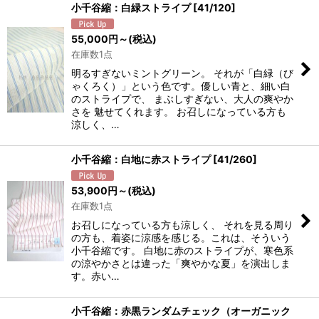
小千谷縮：白緑ストライプ
[
41/120
]
55,000
円
～
(税込)
在庫数1点
明るすぎないミントグリーン。 それが「白緑（び
ゃくろく）」という色です。優しい青と、細い白
のストライプで、 まぶしすぎない、大人の爽やか
さを 魅せてくれます。 お召しになっている方も
涼しく、…
小千谷縮：白地に赤ストライプ
[
41/260
]
53,900
円
～
(税込)
在庫数1点
お召しになっている方も涼しく、 それを見る周り
の方も、着姿に涼感を感じる。これは、そういう
小千谷縮です。 白地に赤のストライプが、寒色系
の涼やかさとは違った「爽やかな夏」を演出しま
す。赤い…
小千谷縮：赤黒ランダムチェック（オーガニック