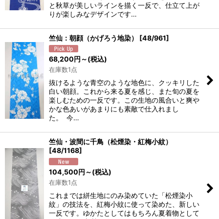
と秋草が美しいラインを描く一反で、仕立て上が
りが楽しみなデザインです…
竺仙：朝顔（かげろう地染）
[
48/961
]
68,200
円
～
(税込)
在庫数1点
抜けるような青空のような地色に、クッキリした
白い朝顔。これから来る夏を感じ、また旬の夏を
楽しむための一反です。この生地の風合いと爽や
かな色あいがあまりにも素敵で仕入れまし
た。 今…
竺仙・波間に千鳥（松煙染・紅梅小紋）
[
48/1168
]
104,500
円
～
(税込)
在庫数1点
これまでは絣生地にのみ染めていた「松煙染小
紋」の技法を、紅梅小紋に使って染めた、新しい
一反です。ゆかたとしてはもちろん夏着物として