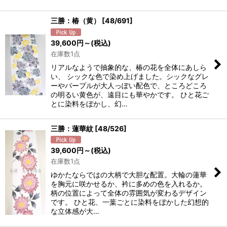
三勝：椿（黄）
[
48/691
]
39,600
円
～
(税込)
在庫数1点
リアルなようで抽象的な、椿の花を全体にあしら
い、 シックな色で染め上げました。シックなグレ
ーやパープルが大人っぽい配色で、ところどころ
の明るい黄色が、遠目にも華やかです。 ひと花ご
とに染料をぼかし、幻…
三勝：蓮華紋
[
48/526
]
39,600
円
～
(税込)
在庫数1点
ゆかたならではの大柄で大胆な配置。大輪の蓮華
を胸元に咲かせるか、衿に多めの色を入れるか。
柄の位置によって全体の雰囲気が変わるデザイン
です。 ひと花、一葉ごとに染料をぼかした幻想的
な立体感が大…