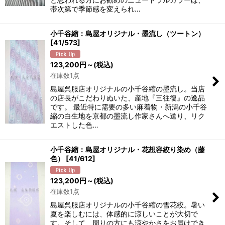
帯次第で季節感を変えられ…
小千谷縮：島屋オリジナル・墨流し（ツートン）
[
41/573
]
123,200
円
～
(税込)
在庫数1点
島屋呉服店オリジナルの小千谷縮の墨流し。当店
の店長がこだわりぬいた、産地『三往復』の逸品
です。 最近特に需要の多い麻着物・新潟の小千谷
縮の白生地を京都の墨流し作家さんへ送り、リク
エストした色…
小千谷縮：島屋オリジナル・花想容絞り染め（藤
色）
[
41/612
]
123,200
円
～
(税込)
在庫数1点
島屋呉服店オリジナルの小千谷縮の雪花絞。暑い
夏を楽しむには、体感的に涼しいことが大切で
す。そして、周りの方にも涼やかさをお届けでき