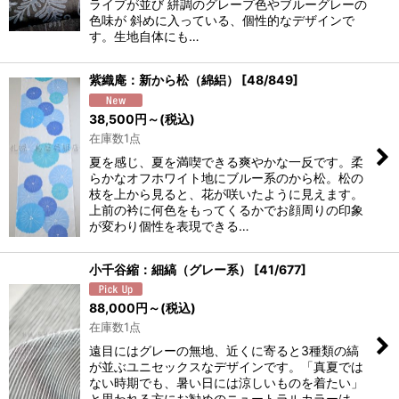
ライプが並び 絣調のグレープ色やブルーグレーの
色味が 斜めに入っている、個性的なデザインで
す。生地自体にも…
紫織庵：新から松（綿絽）
[
48/849
]
38,500
円
～
(税込)
在庫数1点
夏を感じ、夏を満喫できる爽やかな一反です。柔
らかなオフホワイト地にブルー系のから松。松の
枝を上から見ると、花が咲いたように見えます。
上前の衿に何色をもってくるかでお顔周りの印象
が変わり個性を表現できる…
小千谷縮：細縞（グレー系）
[
41/677
]
88,000
円
～
(税込)
在庫数1点
遠目にはグレーの無地、近くに寄ると3種類の縞
が並ぶユニセックスなデザインです。「真夏では
ない時期でも、暑い日には涼しいものを着たい」
と思われる方にお勧めのニュートラルカラーは、