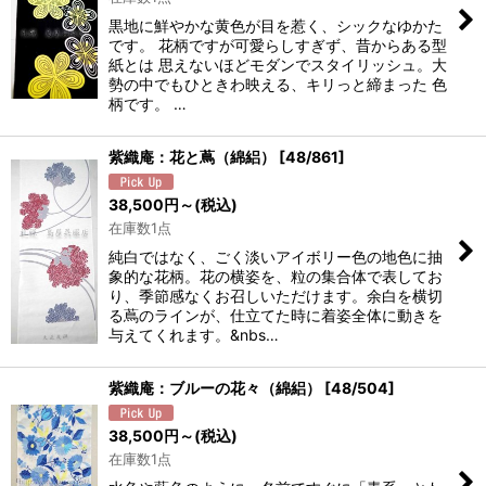
黒地に鮮やかな黄色が目を惹く、シックなゆかた
です。 花柄ですが可愛らしすぎず、昔からある型
紙とは 思えないほどモダンでスタイリッシュ。大
勢の中でもひときわ映える、キリっと締まった 色
柄です。 …
紫織庵：花と蔦（綿絽）
[
48/861
]
38,500
円
～
(税込)
在庫数1点
純白ではなく、ごく淡いアイボリー色の地色に抽
象的な花柄。花の横姿を、粒の集合体で表してお
り、季節感なくお召しいただけます。余白を横切
る蔦のラインが、仕立てた時に着姿全体に動きを
与えてくれます。&nbs…
紫織庵：ブルーの花々（綿絽）
[
48/504
]
38,500
円
～
(税込)
在庫数1点