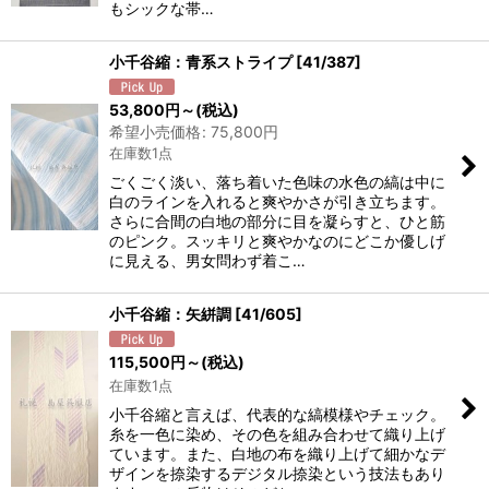
もシックな帯…
小千谷縮：青系ストライプ
[
41/387
]
53,800
円
～
(税込)
希望小売価格
:
75,800
円
在庫数1点
ごくごく淡い、落ち着いた色味の水色の縞は中に
白のラインを入れると爽やかさが引き立ちます。
さらに合間の白地の部分に目を凝らすと、ひと筋
のピンク。スッキリと爽やかなのにどこか優しげ
に見える、男女問わず着こ…
小千谷縮：矢絣調
[
41/605
]
115,500
円
～
(税込)
在庫数1点
小千谷縮と言えば、代表的な縞模様やチェック。
糸を一色に染め、その色を組み合わせて織り上げ
ています。また、白地の布を織り上げて細かなデ
ザインを捺染するデジタル捺染という技法もあり