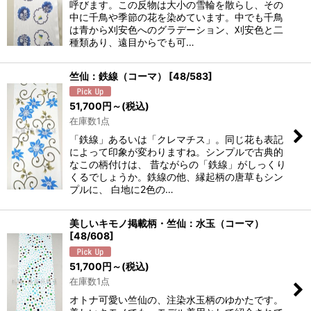
呼びます。この反物は大小の雪輪を散らし、その
中に千鳥や季節の花を染めています。中でも千鳥
は青から刈安色へのグラデーション、刈安色と二
種類あり、遠目からでも可…
竺仙：鉄線（コーマ）
[
48/583
]
51,700
円
～
(税込)
在庫数1点
「鉄線」あるいは「クレマチス」。同じ花も表記
によって印象が変わりますね。シンプルで古典的
なこの柄付けは、 昔ながらの「鉄線」がしっくり
くるでしょうか。鉄線の他、縁起柄の唐草もシン
プルに、 白地に2色の…
美しいキモノ掲載柄・竺仙：水玉（コーマ）
[
48/608
]
51,700
円
～
(税込)
在庫数1点
オトナ可愛い竺仙の、注染水玉柄のゆかたです。