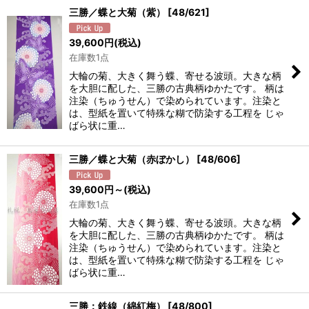
三勝／蝶と大菊（紫）
[
48/621
]
39,600
円
(税込)
在庫数1点
大輪の菊、大きく舞う蝶、寄せる波頭。大きな柄
を大胆に配した、三勝の古典柄ゆかたです。 柄は
注染（ちゅうせん）で染められています。注染と
は、型紙を置いて特殊な糊で防染する工程を じゃ
ばら状に重…
三勝／蝶と大菊（赤ぼかし）
[
48/606
]
39,600
円
～
(税込)
在庫数1点
大輪の菊、大きく舞う蝶、寄せる波頭。大きな柄
を大胆に配した、三勝の古典柄ゆかたです。 柄は
注染（ちゅうせん）で染められています。注染と
は、型紙を置いて特殊な糊で防染する工程を じゃ
ばら状に重…
三勝：鉄線（綿紅梅）
[
48/800
]