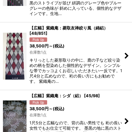
黒のストライプが並び 絣調のグレープ色やブルー
グレーの色味が 斜めに入っている、個性的なデザ
インです。生地…
【広幅】紫織庵：菱取友禅絞り風（綿絽）
[
48/851
]
38,500
円
～
(税込)
在庫数1点
キリっとした菱形取りの中に、鹿の子など絞り染
めの柄を型染めした個性的なデザイン。シンプル
な帯でカッコよくお召しいただきたい一反です。1
尺4分と広めなので、裄の長い方にもお勧めで
す。 紫織庵の…
【広幅】紫織庵：シダ（絽）
[
45/98
]
38,500
円
～
(税込)
在庫数1点
1尺5分と広幅なので、背の高い男性でも 裄の長い
女性でもお仕立て可能です。 墨黒の地に黒のスト