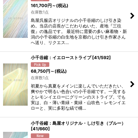
161,700
円
～
(税込)
在庫数1点
島屋呉服店オリジナルの小千谷縮のしけ引き染
め。当店の店長がこだわりぬいた、産地『三往
復』の逸品です。 最近特に需要の多い麻着物・新
潟の小千谷縮の白生地を京都のしけ引き作家さん
へ送り、リクエス…
小千谷縮：イエローストライプ
[
41/592
]
68,750
円
～
(税込)
在庫数1点
初夏から真夏をメインに楽しんでいただきたい、
爽やかで明るい色合いの小千谷縮です。一見する
とレモンイエローにグリーンのストライプ。でも
実は、白・薄い青緑・黄緑・山吹色・レモンイエ
ローと、実に多彩な縞で構…
小千谷縮：島屋オリジナル・しけ引き（ブルー）
[
41/660
]