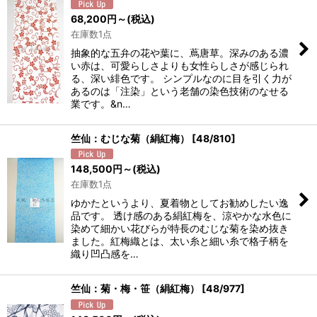
並び順
:
68,200
円
～
(税込)
在庫数1点
絞り込む
抽象的な五弁の花や葉に、蔦唐草。深みのある濃
い赤は、可愛らしさよりも女性らしさが感じられ
る、深い緋色です。 シンプルなのに目を引く力が
あるのは「注染」という老舗の染色技術のなせる
業です。&n…
竺仙：むじな菊（絹紅梅）
[
48/810
]
148,500
円
～
(税込)
在庫数1点
ゆかたというより、夏着物としてお勧めしたい逸
品です。 透け感のある絹紅梅を、涼やかな水色に
染めて細かい花びらが特長のむじな菊を染め抜き
ました。紅梅織とは、太い糸と細い糸で格子柄を
織り凹凸感を…
竺仙：菊・梅・笹（絹紅梅）
[
48/977
]