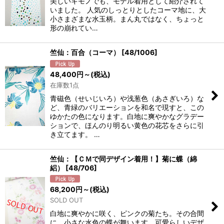
美しいキモノでも、モデル着用として紹介されて
いました。 人気のしっとりとしたコーマ地に、大
小さまざまな水玉柄。まん丸ではなく、ちょっと
形の崩れてい…
竺仙：百合（コーマ）
[
48/1006
]
48,400
円
～
(税込)
在庫数1点
青磁色（せいじいろ）や浅葱色（あさぎいろ）な
ど、青緑のバリエーションを和名で現すと、この
ゆかたの色になります。白地に爽やかなグラデー
ションで、ほんのり明るい黄色の花芯をさらに引
き立てます。 …
竺仙：【ＣＭで同デザイン着用！】菊に蝶（綿
絽）
[
48/706
]
68,200
円
～
(税込)
SOLD OUT
白地に爽やかに咲く、ピンクの菊たち。その合間
に、小さな水色の蝶が舞います。可愛らしいデザ