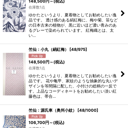
148,500
円
～
(税込)
在庫数1点
ゆかたというより、夏着物としてお勧めしたい逸
品です。 透け感のある絹紅梅に、梅や菊、笹など
の日本古来の植物が、黒に近いほど濃い青みのあ
るグレーで染められています。 紅梅織とは、太
い…
竺仙：小丸（絹紅梅）
[
48/975
]
148,500
円
～
(税込)
在庫数1点
ゆかたというより、夏着物としてお勧めしたい逸
品です。 花や亀甲、家紋のような抽象的な丸いデ
ザインを等間隔に配した、小付けの総柄の一反で
す。上品なコーディネートをお勧めしたい淡い紅
藤色は、帯合…
竺仙：源氏車（奥州小紋）
[
48/1000
]
106,700
円
～
(税込)