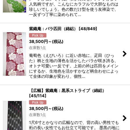
人気柄ですが、こんなにカラフルで大胆なものは
珍しいでしょう。色の数だけ型を使う友禅染で、
一反ずつ丁寧に染められて…
紫織庵：バラ匹田（綿絽）
[
48/849
]
38,500
円
～
(税込)
在庫数1点
葡萄色（えびいろ）に近い赤地に、疋田（ひっ
た）柄と生地の薄色を活かしたバラが咲き誇る、
オトナ可愛い一反です。上前の衿は匹田をメイン
にするか、生地色を活かすかなど柄合わせによっ
て全体の印象が変わり、個性…
【広幅】紫織庵：黒系ストライプ（綿絽）
[
45/114
]
38,500
円
～
(税込)
在庫数1点
1尺6寸とかなりの広幅なので、背の高い男性でも
裄の長い女性でもお仕立て可能です。 墨黒の地に