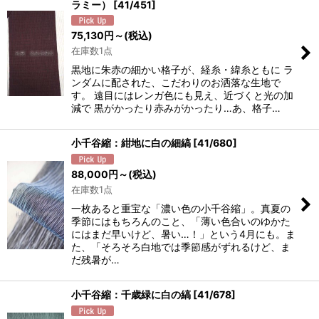
ラミー）
[
41/451
]
75,130
円
～
(税込)
在庫数1点
黒地に朱赤の細かい格子が、経糸・緯糸ともに ラ
ンダムに配された、こだわりのお洒落な生地で
す。 遠目にはレンガ色にも見え、近づくと光の加
減で 黒がかったり赤みがかったり…あ、格子…
小千谷縮：紺地に白の細縞
[
41/680
]
88,000
円
～
(税込)
在庫数1点
一枚あると重宝な「濃い色の小千谷縮」。真夏の
季節にはもちろんのこと、「薄い色合いのゆかた
にはまだ早いけど、暑い…！」という4月にも。ま
た、「そろそろ白地では季節感がずれるけど、ま
だ残暑が…
小千谷縮：千歳緑に白の縞
[
41/678
]