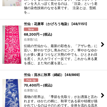
インを大人っぽく見せるのは、「注染」という老
舗の染色技術のなせる業です。 注染とは、型紙
を…
竺仙：花唐草（かげろう地染）
[
48/1151
]
68,200
円
～
(税込)
在庫数1点
伝統の竺仙から、最新の彩色を。「アザレ色」に
近い、鮮やかで少し青みのピンク。華やかなゆか
たが多い夏まつりなど大勢の中でも、ひときわ目
を惹く、大人カワイイ一反です。これから来る夏
を感じ、また旬の夏を楽し…
竺仙：流水に秋草（綿絽）
[
48/869
]
70,400
円
～
(税込)
在庫数1点
着物の世界は、「季節を先取り」がお洒落と言わ
れます。ゆかたの柄に、秋草である萩や桔梗が描
かれているのはそのためです。全体を流れる流水