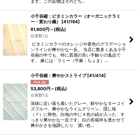
ます。この反物はそのどち…
小千谷縮：ビタミンカラー（オーガニックラミ
ー・変わり織）
[
41/194
]
61,600
円
～
(税込)
在庫数1点
ビタミンカラーのオレンジや黄色のグラデーショ
ンラインが爽やかな一反。 当店に数多くある小千
谷縮の中でも、特に質感の良い手触りの逸品で
す。 麻には「ラミー（苧麻：ちょま）…
小千谷縮：爽やかストライプ
[
41/414
]
53,800
円
～
(税込)
在庫数1点
深緑に近い落ち着いたグレー、鮮やかなターコイ
ズブルー、爽やかなライムグリーン、隠し味
（？）に卵色。白地の中に４色の縞が入った、す
っきり爽やかな一反です。白の長襦袢を透かせて
爽やかさを強調したり、濃い色…