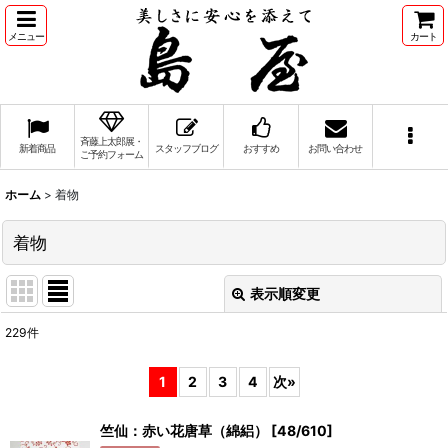
メニュー
カート
斉藤上太郎展・
新着商品
スタッフブログ
おすすめ
お問い合わせ
ご予約フォーム
ホーム
>
着物
着物
表示順変更
閉じる
229
件
サブカテゴリ
:
1
2
3
4
次
»
表示数
:
竺仙：赤い花唐草（綿絽）
[
48/610
]