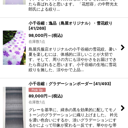
たら喜ばれると思います。 「花想容」の中野光太
郎氏による絞り…
小千谷縮：逸品（島屋オリジナル）・雪花絞り
[
41/269
]
98,000
円
～
(税込)
在庫数1点
島屋呉服店オリジナルの小千谷縮の雪花絞。暑い
夏を楽しむには、体感的に涼しいことが大切で
す。そして、周りの方にも涼やかさをお届けでき
たら喜ばれると思います。小千谷縮の生地に雪花
絞りを施した、涼やかで上品…
小千谷縮：グラデーションボーダー
[
41/493
]
89,000
円
～
(税込)
在庫数1点
グレーを基準に、緯糸の黒を効果的に配してモノ
トーンのグラデーションに織り上げました。 衿元
を濃い色合いにするか、淡いグラデーションにす
るかによって印象が変わる一反です。華やかな帯