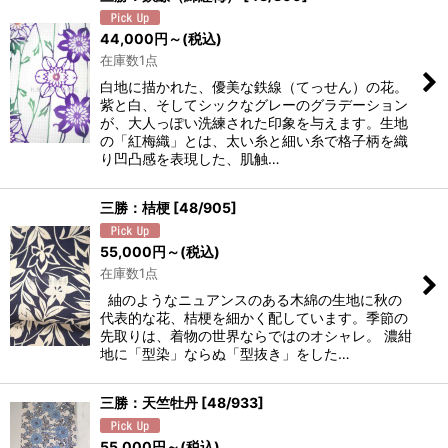
44,000
円
～
(税込)
在庫数1点
白地に描かれた、優美な鉄線（てっせん）の花。
紫と白、そしてシックなグレーのグラデーション
が、大人っぽい洗練された印象を与えます。生地
の「紅梅織」とは、太い糸と細い糸で格子柄を織
り凹凸感を表現した、肌触…
三勝：桔梗
[
48/905
]
55,000
円
～
(税込)
在庫数1点
紬のようなニュアンスのある木綿の生地に秋の
代表的な花、桔梗を細かく配しています。季節の
先取りは、着物の世界ならではのオシャレ。 濃紺
地に「型染」ならぬ「型抜き」をした…
三勝：天竺牡丹
[
48/933
]
55,000
円
～
(税込)