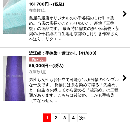
161,700
円
～
(税込)
在庫数1点
島屋呉服店オリジナルの小千谷縮のしけ引き染
め。当店の店長がこだわりぬいた、産地『三往
復』の逸品です。 最近特に需要の多い麻着物・新
潟の小千谷縮の白生地を京都のしけ引き作家さん
へ送り、リクエス…
近江縮：手捺染・紫ぼかし
[
41/603
]
55,000
円
～
(税込)
在庫数1点
男性も女性もお仕立て可能な1尺6分幅のシンプル
な一反です。 反物には糸を染めて織る「先染め」
と、白生地を織ってから染める「後染め」の二種
類があります。こちらは後染め、しかも手捺染
（てなっせん…
1
2
3
4
次
»