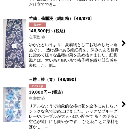
お仕立てでき…
竺仙：菊爛漫（絹紅梅）
[
48/976
]
148,500
円
～
(税込)
在庫数1点
ゆかたというより、夏着物としてお勧めしたい逸
品です。 透け感のある絹紅梅を、深みのある群青
に染めて様々な品種の菊を染め抜きました。紅梅
織とは、太い糸と細い糸で格子柄を織り凹凸感を
表現した、肌…
三勝：椿（青）
[
48/690
]
39,600
円
～
(税込)
在庫数1点
リアルなようで抽象的な椿の花を全体にあしらい
シックな色で染め上げました。シックなブルーグ
レーやパープルが大人っぽい配色で 所々の明るい
空色が遠目にも爽やかです。 ひと花ごとに染料を
ぼかし、…