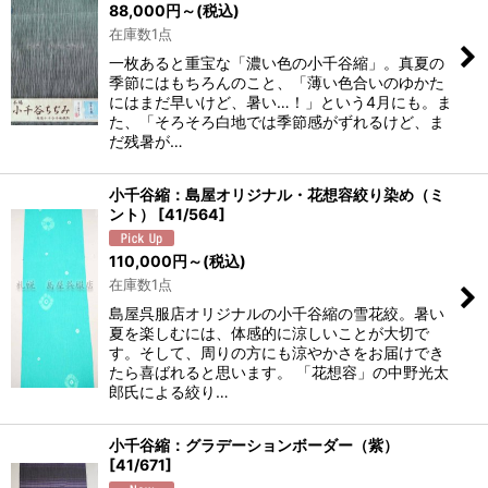
88,000
円
～
(税込)
在庫数1点
一枚あると重宝な「濃い色の小千谷縮」。真夏の
季節にはもちろんのこと、「薄い色合いのゆかた
にはまだ早いけど、暑い…！」という4月にも。ま
た、「そろそろ白地では季節感がずれるけど、ま
だ残暑が…
小千谷縮：島屋オリジナル・花想容絞り染め（ミ
ント）
[
41/564
]
110,000
円
～
(税込)
在庫数1点
島屋呉服店オリジナルの小千谷縮の雪花絞。暑い
夏を楽しむには、体感的に涼しいことが大切で
す。そして、周りの方にも涼やかさをお届けでき
たら喜ばれると思います。 「花想容」の中野光太
郎氏による絞り…
小千谷縮：グラデーションボーダー（紫）
[
41/671
]