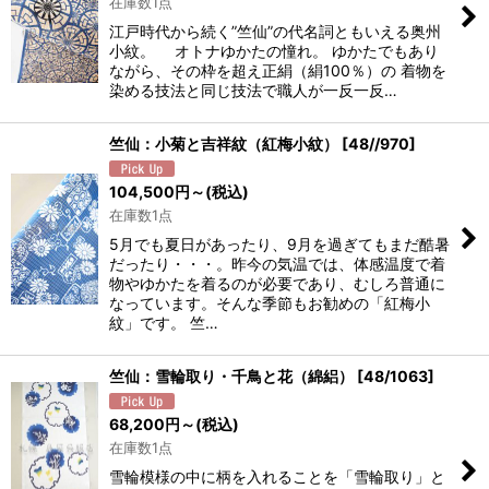
在庫数1点
江戸時代から続く”竺仙”の代名詞ともいえる奥州
小紋。 オトナゆかたの憧れ。 ゆかたでもあり
ながら、その枠を超え正絹（絹100％）の 着物を
染める技法と同じ技法で職人が一反一反…
竺仙：小菊と吉祥紋（紅梅小紋）
[
48//970
]
104,500
円
～
(税込)
在庫数1点
5月でも夏日があったり、9月を過ぎてもまだ酷暑
だったり・・・。昨今の気温では、体感温度で着
物やゆかたを着るのが必要であり、むしろ普通に
なっています。そんな季節もお勧めの「紅梅小
紋」です。 竺…
竺仙：雪輪取り・千鳥と花（綿絽）
[
48/1063
]
68,200
円
～
(税込)
在庫数1点
雪輪模様の中に柄を入れることを「雪輪取り」と