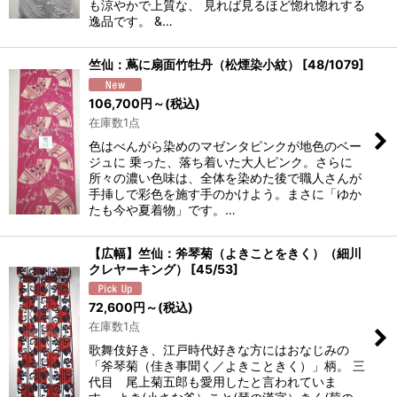
も涼やかで上質な、 見れば見るほど惚れ惚れする
逸品です。 &…
竺仙：蔦に扇面竹牡丹（松煙染小紋）
[
48/1079
]
106,700
円
～
(税込)
在庫数1点
色はべんがら染めのマゼンタピンクが地色のベー
ジュに 乗った、落ち着いた大人ピンク。さらに
所々の濃い色味は、全体を染めた後で職人さんが
手挿しで彩色を施す手のかけよう。まさに「ゆか
たも今や夏着物」です。…
【広幅】竺仙：斧琴菊（よきことをきく）（細川
クレヤーキング）
[
45/53
]
72,600
円
～
(税込)
在庫数1点
歌舞伎好き、江戸時代好きな方にはおなじみの
「斧琴菊（佳き事聞く／よきこときく）」柄。 三
代目 尾上菊五郎も愛用したと言われていま