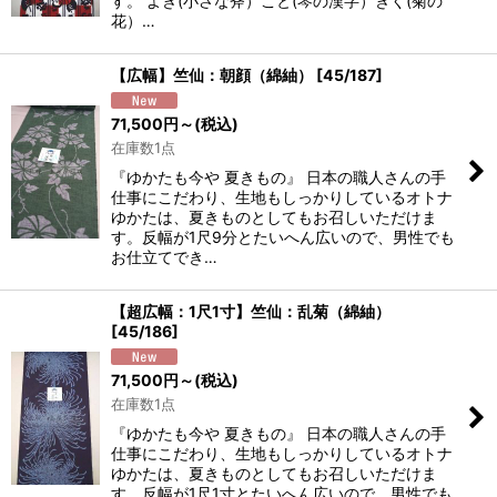
す。 よき(小さな斧）こと(琴の漢字）きく(菊の
花）…
【広幅】竺仙：朝顔（綿紬）
[
45/187
]
71,500
円
～
(税込)
在庫数1点
『ゆかたも今や 夏きもの』 日本の職人さんの手
仕事にこだわり、生地もしっかりしているオトナ
ゆかたは、夏きものとしてもお召しいただけま
す。反幅が1尺9分とたいへん広いので、男性でも
お仕立てでき…
【超広幅：1尺1寸】竺仙：乱菊（綿紬）
[
45/186
]
71,500
円
～
(税込)
在庫数1点
『ゆかたも今や 夏きもの』 日本の職人さんの手
仕事にこだわり、生地もしっかりしているオトナ
ゆかたは、夏きものとしてもお召しいただけま
す。反幅が1尺1寸とたいへん広いので、男性でも