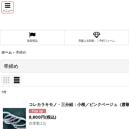
メニュー
新着商品
斉藤上太郎展・ご予約フォーム
ホーム
>
帯締め
帯締め
1
件
表示数
:
コレカラキモノ・三分紐：小桜／ピンクベージュ（渡
並び順
:
8,800
円
(税込)
在庫数2点