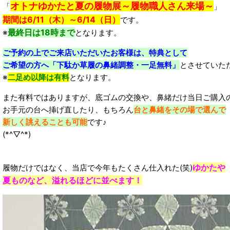
オトナゆかたと夏の履物展～履物職人さん来場～
「
」
期間は6/11（木）～6/14（日）
です。
最終日は18時まで
※
となります。
ご予約の上でご来店いただいたお客様は、特典として
ご希望の方へ「下駄か草履の鼻緒調整・一足無料」
とさせていた
※
二足め以降は有料
となります。
また有料ではありますが、底ゴムの交換や、鼻緒だけ当日ご購入
お手元の台へ挿げ直したり、もちろん
台と鼻緒をその場で選んで
新しく誂えることも可能
です♪
(*^▽^*)
ゆかたや
履物だけではなく、当店で今年もたくさん仕入れた(笑)
夏ものなど、溢れるほどに並べます！