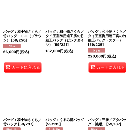
バッグ：和小物さくら／
バッグ：和小物さくら／
バッグ：和小物さくら／
竹バッグ・ミニ（ブラウ
タイ王室御用達工房の竹
タイ王室御用達工房の竹
ン）
[
59/250
]
細工バッグ（ピンクダイ
細工バッグ（スター）
ヤ）
[
59/221
]
[
59/235
]
132,000
円
(税込)
66,000
円
(税込)
220,000
円
(税込)
カートに入れる
カートに入れる
バッグ：和小物さくら／
バッグ：くるみ籠バッグ
バッグ：三勝／アタバッ
竹バッグ
[
59/237
]
[
59/135
]
グ（濃紺）
[
59/167
]