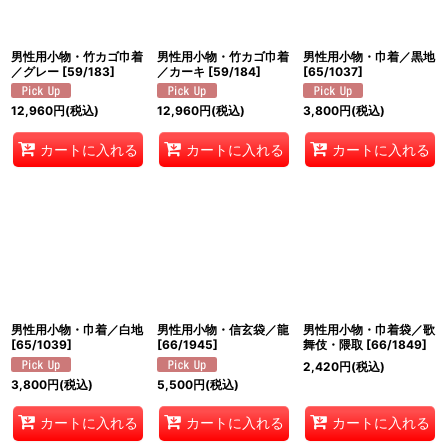
並び順
:
男性用小物・竹カゴ巾着
男性用小物・竹カゴ巾着
男性用小物・巾着／黒地
絞り込む
／グレー
[
59/183
]
／カーキ
[
59/184
]
[
65/1037
]
12,960
円
(税込)
12,960
円
(税込)
3,800
円
(税込)
カートに入れる
カートに入れる
カートに入れる
男性用小物・巾着／白地
男性用小物・信玄袋／龍
男性用小物・巾着袋／歌
[
65/1039
]
[
66/1945
]
舞伎・隈取
[
66/1849
]
2,420
円
(税込)
3,800
円
(税込)
5,500
円
(税込)
カートに入れる
カートに入れる
カートに入れる