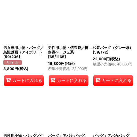
男女兼用小物・バッグ／
男性用小物・信玄袋／博
和装バッグ（グレー系）
鳥獣戯画（アイボリー）
多織ベージュ系
[
59/172
]
[
59/236
]
[
65/1165
]
22,000
円
(税込)
16,800
円
(税込)
希望小売価格
:
40,000
円
希望小売価格
:
22,000
円
8,800
円
(税込)
カートに入れる
カートに入れる
カートに入れる
男性用小物・バッグ／牛
バッグ：アバカバッグ
バッグ：アバカバッグ