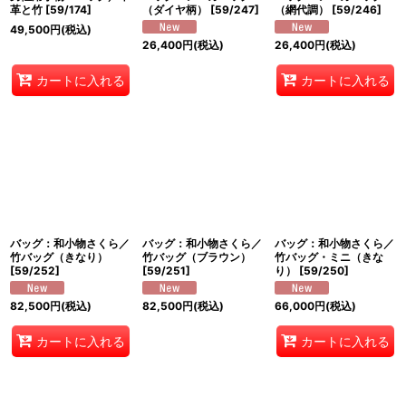
革と竹
[
59/174
]
（ダイヤ柄）
[
59/247
]
（網代調）
[
59/246
]
49,500
円
(税込)
26,400
円
(税込)
26,400
円
(税込)
カートに入れる
カートに入れる
バッグ：和小物さくら／
バッグ：和小物さくら／
バッグ：和小物さくら／
竹バッグ（きなり）
竹バッグ（ブラウン）
竹バッグ・ミニ（きな
[
59/252
]
[
59/251
]
り）
[
59/250
]
82,500
円
(税込)
82,500
円
(税込)
66,000
円
(税込)
カートに入れる
カートに入れる