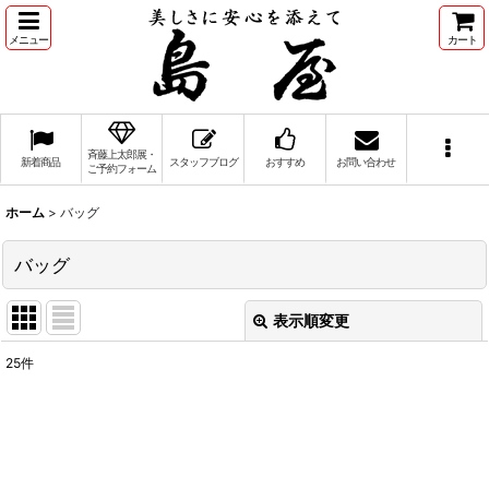
メニュー
カート
斉藤上太郎展・
新着商品
スタッフブログ
おすすめ
お問い合わせ
ご予約フォーム
ホーム
>
バッグ
バッグ
表示順変更
閉じる
25
件
サブカテゴリ
:
表示数
: