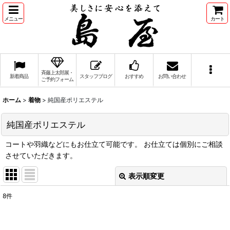
メニュー
カート
斉藤上太郎展・
新着商品
スタッフブログ
おすすめ
お問い合わせ
ご予約フォーム
ホーム
>
着物
>
純国産ポリエステル
純国産ポリエステル
コートや羽織などにもお仕立て可能です。 お仕立ては個別にご相談
させていただきます。
表示順変更
閉じる
8
件
表示数
: