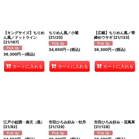
並び順
:
絞り込む
【キングサイズ】ちりめ
ちりめん風／小菊
【広幅】ちりめん風／帯
ん風／ドットライン
[
21/20
]
締めウサギ
[
21/133
]
[
21/167
]
34,650
円
～
(税込)
36,300
円
～
(税込)
36,300
円
～
(税込)
カートに入れる
カートに入れる
カートに入れる
江戸小紋調・南天（黒）
市田ひろみ好み・牡丹
市田ひろみ好み・花蔦草
[
21/82
]
[
21/129
]
[
21/128
]