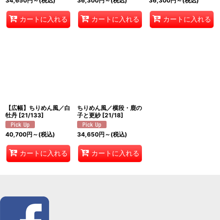
34,650
円
～
(税込)
36,300
円
～
(税込)
36,300
円
～
(税込)
カートに入れる
カートに入れる
カートに入れる
【広幅】ちりめん風／白
ちりめん風／横段・鹿の
牡丹
[
21/133
]
子と更紗
[
21/18
]
40,700
円
～
(税込)
34,650
円
～
(税込)
カートに入れる
カートに入れる