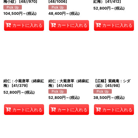
梅小紋）
[
48//970
]
[
48/1006
]
紅梅）
[
41/412
]
52,800
円
～
(税込)
104,500
円
～
(税込)
48,400
円
～
(税込)
カートに入れる
カートに入れる
カートに入れる
紺仁：小菊唐草（綿麻紅
紺仁：大菊唐草（綿麻紅
【広幅】紫織庵：シダ
梅）
[
41/379
]
梅）
[
41/406
]
（絽）
[
45/98
]
52,800
円
～
(税込)
52,800
円
～
(税込)
38,500
円
～
(税込)
カートに入れる
カートに入れる
カートに入れる