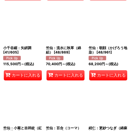
小千谷縮：矢絣調
竺仙：流水に秋草（綿
竺仙：朝顔（かげろう地
[
41/605
]
絽）
[
48/869
]
染）
[
48/961
]
115,500
円
～
(税込)
70,400
円
～
(税込)
68,200
円
～
(税込)
カートに入れる
カートに入れる
カートに入れる
竺仙：小菊と吉祥紋（紅
竺仙：百合（コーマ）
紺仁：更紗つなぎ（綿麻