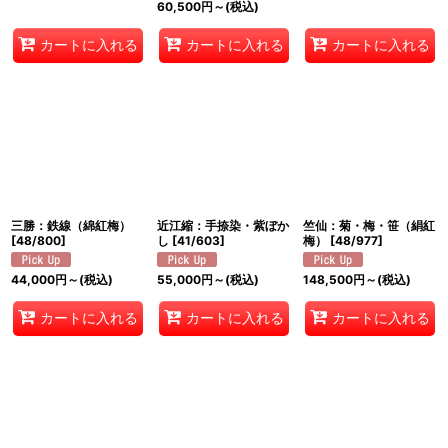
60,500
円
～
(税込)
カートに入れる
カートに入れる
カートに入れる
三勝：鉄線（綿紅梅）
近江縮：手捺染・紫ぼか
竺仙：菊・梅・笹（絹紅
[
48/800
]
し
[
41/603
]
梅）
[
48/977
]
44,000
円
～
(税込)
55,000
円
～
(税込)
148,500
円
～
(税込)
カートに入れる
カートに入れる
カートに入れる