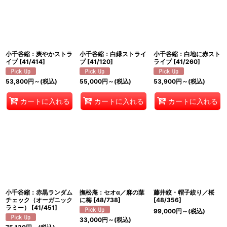
小千谷縮：爽やかストラ
小千谷縮：白緑ストライ
小千谷縮：白地に赤スト
イプ
[
41/414
]
プ
[
41/120
]
ライプ
[
41/260
]
53,800
円
～
(税込)
55,000
円
～
(税込)
53,900
円
～
(税込)
カートに入れる
カートに入れる
カートに入れる
小千谷縮：赤黒ランダム
撫松庵：セオα／麻の葉
藤井絞・帽子絞り／桜
チェック（オーガニック
に梅
[
48/738
]
[
48/356
]
ラミー）
[
41/451
]
99,000
円
～
(税込)
33,000
円
～
(税込)