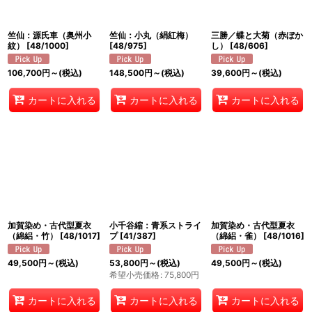
竺仙：源氏車（奥州小
竺仙：小丸（絹紅梅）
三勝／蝶と大菊（赤ぼか
紋）
[
48/1000
]
[
48/975
]
し）
[
48/606
]
106,700
円
～
(税込)
148,500
円
～
(税込)
39,600
円
～
(税込)
カートに入れる
カートに入れる
カートに入れる
加賀染め・古代型夏衣
小千谷縮：青系ストライ
加賀染め・古代型夏衣
（綿絽・竹）
[
48/1017
]
プ
[
41/387
]
（綿絽・雀）
[
48/1016
]
49,500
円
～
(税込)
53,800
円
～
(税込)
49,500
円
～
(税込)
希望小売価格
:
75,800
円
カートに入れる
カートに入れる
カートに入れる