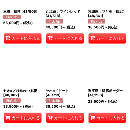
三勝：桔梗
[
48/905
]
近江縮：ワインレッド
紫織庵：花と蔦（綿絽）
[
41/518
]
[
48/861
]
55,000
円
～
(税込)
49,500
円
～
(税込)
38,500
円
～
(税込)
カートに入れる
カートに入れる
カートに入れる
セオα／枝垂れつる花
セオα／ドット
近江縮：綿麻ボーダー
[
48/882
]
[
48/719
]
[
41/236
]
28,600
円
～
(税込)
38,500
円
～
(税込)
38,500
円
～
(税込)
カートに入れる
カートに入れる
カートに入れる