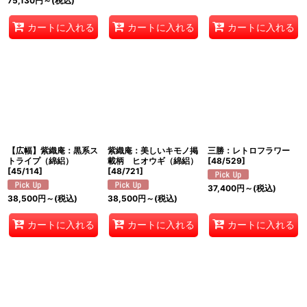
75,130
円
～
(税込)
カートに入れる
カートに入れる
カートに入れる
【広幅】紫織庵：黒系ス
紫織庵：美しいキモノ掲
三勝：レトロフラワー
トライプ（綿絽）
載柄 ヒオウギ（綿絽）
[
48/529
]
[
45/114
]
[
48/721
]
37,400
円
～
(税込)
38,500
円
～
(税込)
38,500
円
～
(税込)
カートに入れる
カートに入れる
カートに入れる