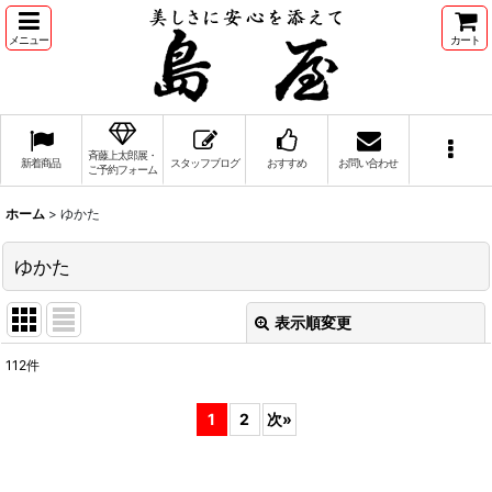
メニュー
カート
斉藤上太郎展・
新着商品
スタッフブログ
おすすめ
お問い合わせ
ご予約フォーム
ホーム
>
ゆかた
ゆかた
表示順変更
閉じる
112
件
表示数
:
1
2
次
»
並び順
: