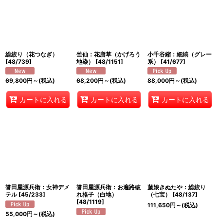
絞り込む
総絞り（花つなぎ）
竺仙：花唐草（かげろう
小千谷縮：細縞（グレー
[
48/739
]
地染）
[
48/1151
]
系）
[
41/677
]
69,800
円
～
(税込)
68,200
円
～
(税込)
88,000
円
～
(税込)
カートに入れる
カートに入れる
カートに入れる
誉田屋源兵衛：女神デメ
誉田屋源兵衛：お遍路破
藤娘きぬたや：総絞り
テル
[
45/233
]
れ格子（白地）
（七宝）
[
48/137
]
[
48/1119
]
111,650
円
～
(税込)
55,000
円
～
(税込)