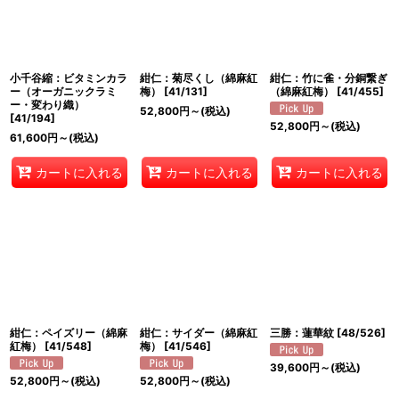
小千谷縮：ビタミンカラ
紺仁：菊尽くし（綿麻紅
紺仁：竹に雀・分銅繋ぎ
ー（オーガニックラミ
梅）
[
41/131
]
（綿麻紅梅）
[
41/455
]
ー・変わり織）
52,800
円
～
(税込)
[
41/194
]
52,800
円
～
(税込)
61,600
円
～
(税込)
カートに入れる
カートに入れる
カートに入れる
紺仁：ペイズリー（綿麻
紺仁：サイダー（綿麻紅
三勝：蓮華紋
[
48/526
]
紅梅）
[
41/548
]
梅）
[
41/546
]
39,600
円
～
(税込)
52,800
円
～
(税込)
52,800
円
～
(税込)