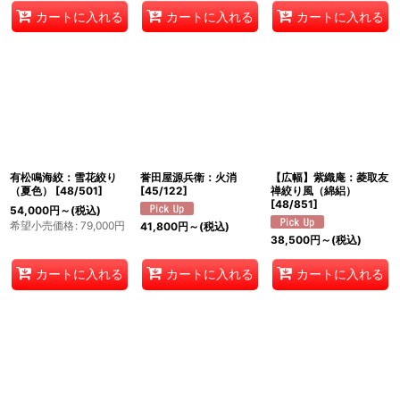
カートに入れる
カートに入れる
カートに入れる
有松鳴海絞：雪花絞り
誉田屋源兵衛：火消
【広幅】紫織庵：菱取友
（夏色）
[
48/501
]
[
45/122
]
禅絞り風（綿絽）
[
48/851
]
54,000
円
～
(税込)
希望小売価格
:
79,000
円
41,800
円
～
(税込)
38,500
円
～
(税込)
カートに入れる
カートに入れる
カートに入れる