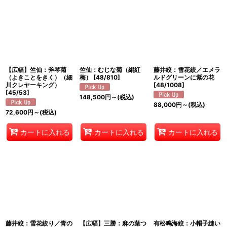
【広幅】竺仙：斧琴菊
竺仙：むじな菊（絹紅
藤井絞：雪花絞／エメラ
（よきことをきく）（細
梅）
[
48/810
]
ルドグリーンに紫の花
川クレヤーキング）
[
48/1008
]
[
45/53
]
148,500
円
～
(税込)
88,000
円
～
(税込)
72,600
円
～
(税込)
カートに入れる
カートに入れる
カートに入れる
藤井絞：雪花絞り／青の
【広幅】三勝：麻の葉つ
有松鳴海絞：小帽子縫い