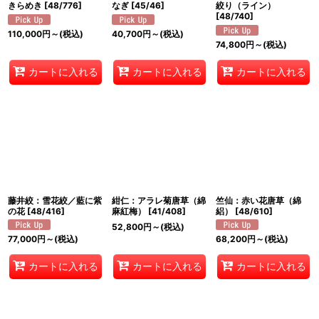
きらめき
[
48/776
]
なぎ
[
45/46
]
絞り（ライン）
[
48/740
]
110,000
円
～
(税込)
40,700
円
～
(税込)
74,800
円
～
(税込)
カートに入れる
カートに入れる
カートに入れる
藤井絞：雪花絞／藍に紫
紺仁：アラレ菊唐草（綿
竺仙：赤い花唐草（綿
の花
[
48/416
]
麻紅梅）
[
41/408
]
絽）
[
48/610
]
52,800
円
～
(税込)
77,000
円
～
(税込)
68,200
円
～
(税込)
カートに入れる
カートに入れる
カートに入れる