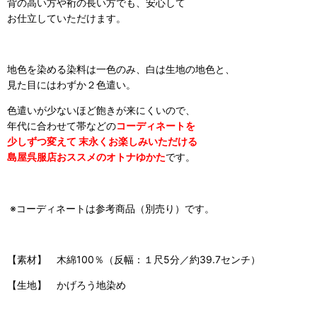
背の高い方や裄の長い方でも、安心して
お仕立していただけます。
地色を染める染料は一色のみ、白は生地の地色と、
見た目にはわずか２色遣い。
色遣いが少ないほど飽きが来にくいので、
年代に合わせて帯などの
コーディネートを
少しずつ変えて 末永くお楽しみいただける
島屋呉服店おススメのオトナゆかた
です。
※コーディネートは参考商品（別売り）です。
【素材】 木綿100％（反幅：１尺5分／約39.7センチ）
【生地】 かげろう地染め