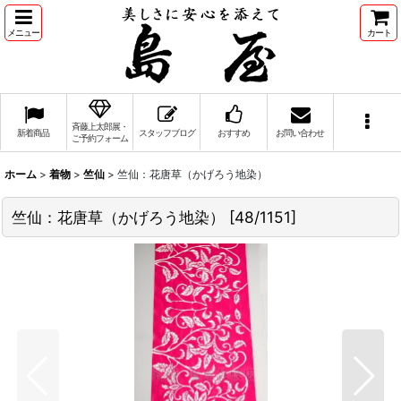
メニュー
カート
斉藤上太郎展・
新着商品
スタッフブログ
おすすめ
お問い合わせ
ご予約フォーム
ホーム
>
着物
>
竺仙
>
竺仙：花唐草（かげろう地染）
竺仙：花唐草（かげろう地染）
[
48/1151
]