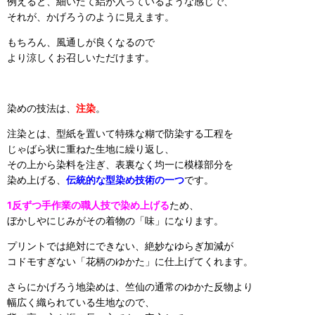
例えると、細いたて絽が入っているような感じで、
それが、かげろうのように見えます。
もちろん、風通しが良くなるので
より涼しくお召しいただけます。
染めの技法は、
注染
。
注染とは、型紙を置いて特殊な糊で防染する工程を
じゃばら状に重ねた生地に繰り返し、
その上から染料を注ぎ、表裏なく均一に模様部分を
染め上げる、
伝統的な型染め技術の一つ
です。
1反ずつ手作業の職人技で染め上げる
ため、
ぼかしやにじみがその着物の「味」になります。
プリントでは絶対にできない、絶妙なゆらぎ加減が
コドモすぎない「花柄のゆかた」に仕上げてくれます。
さらにかげろう地染めは、竺仙の通常のゆかた反物より
幅広く織られている生地なので、