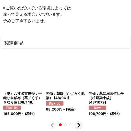
※ご
覧いただいている環境によっては、
違って見える場合がございます。
予めご了承下さいませ。
関連商品
（夏）八寸名古屋帯：手
竺仙：朝顔（かげろう地
竺仙：蔦に扇面竹牡丹
織り自然布（葛／くず）
染）
[
48/961
]
（松煙染小紋）
きなり色
[
38/148
]
[
48/1079
]
68,200
円
～
(税込)
165,000
円
～
(税込)
106,700
円
～
(税込)