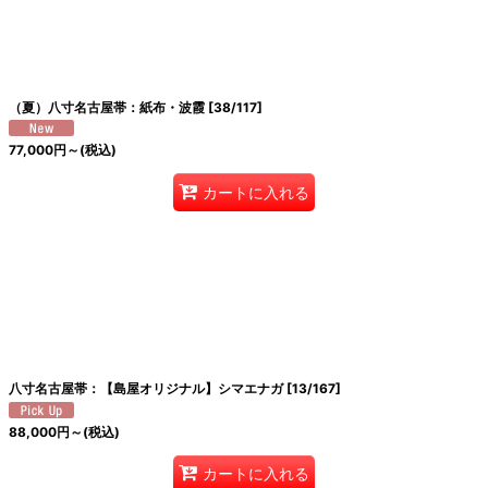
絞り込む
（夏）八寸名古屋帯：紙布・波霞
[
38/117
]
77,000
円
～
(税込)
カートに入れる
八寸名古屋帯：【島屋オリジナル】シマエナガ
[
13/167
]
88,000
円
～
(税込)
カートに入れる