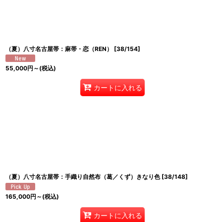
並び順
:
（夏）八寸名古屋帯：麻帯・恋（REN）
[
38/154
]
55,000
円
～
(税込)
カートに入れる
（夏）八寸名古屋帯：手織り自然布（葛／くず）きなり色
[
38/148
]
165,000
円
～
(税込)
カートに入れる