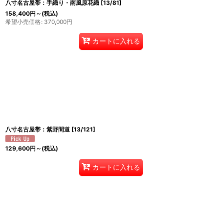
八寸名古屋帯：手織り・南風原花織
[
13/81
]
158,400
円
～
(税込)
希望小売価格
:
370,000
円
カートに入れる
八寸名古屋帯：紫野間道
[
13/121
]
129,600
円
～
(税込)
カートに入れる