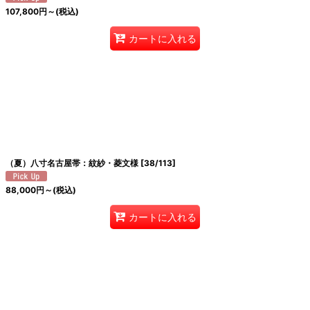
107,800
円
～
(税込)
カートに入れる
（夏）八寸名古屋帯：紋紗・菱文様
[
38/113
]
88,000
円
～
(税込)
カートに入れる