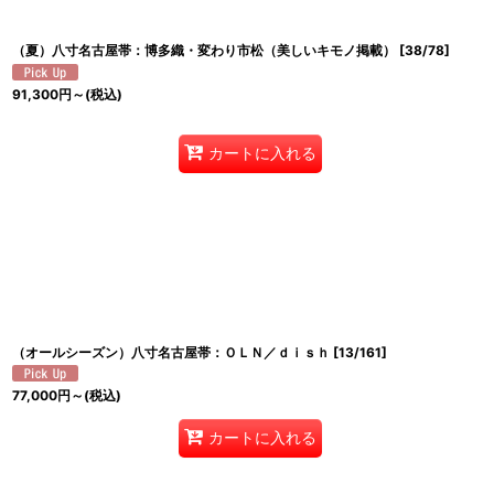
（夏）八寸名古屋帯：博多織・変わり市松（美しいキモノ掲載）
[
38/78
]
91,300
円
～
(税込)
カートに入れる
（オールシーズン）八寸名古屋帯：ＯＬＮ／ｄｉｓｈ
[
13/161
]
77,000
円
～
(税込)
カートに入れる