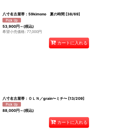
八寸名古屋帯：59kimono 夏の時間
[
38/69
]
53,900
円
～
(税込)
希望小売価格
:
77,000
円
カートに入れる
八寸名古屋帯：ＯＬＮ／grain〜ミチ〜
[
13/209
]
88,000
円
～
(税込)
カートに入れる