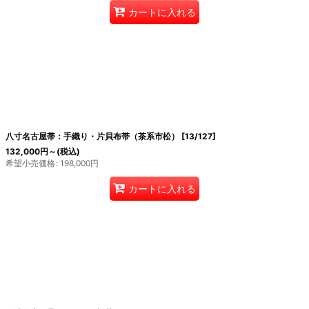
カートに入れる
八寸名古屋帯：手織り・片貝布帯（茶系市松）
[
13/127
]
132,000
円
～
(税込)
希望小売価格
:
198,000
円
カートに入れる