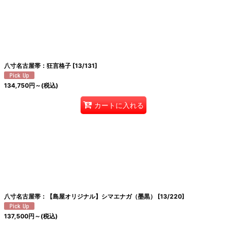
八寸名古屋帯：狂言格子
[
13/131
]
134,750
円
～
(税込)
カートに入れる
八寸名古屋帯：【島屋オリジナル】シマエナガ（墨黒）
[
13/220
]
137,500
円
～
(税込)