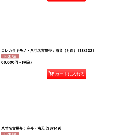
コレカラキモノ・八寸名古屋帯：雨音（月白）
[
13/232
]
66,000
円
～
(税込)
カートに入れる
八寸名古屋帯：麻帯・南天
[
38/149
]