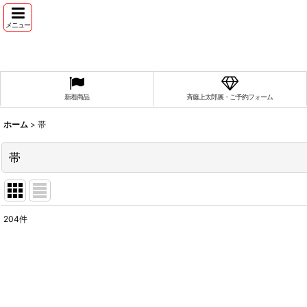
メニュー
新着商品
斉藤上太郎展・ご予約フォーム
ホーム
>
帯
帯
204
件
サブカテゴリ
:
表示数
: