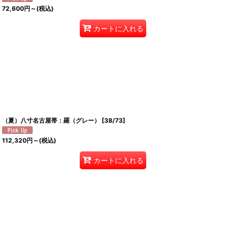
72,600
円
～
(税込)
カートに入れる
（夏）八寸名古屋帯：羅（グレー）
[
38/73
]
112,320
円
～
(税込)
カートに入れる