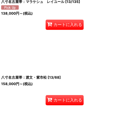
八寸名古屋帯：マラケシュ レイユール
[
13/135
]
138,000
円
～
(税込)
カートに入れる
八寸名古屋帯：渡文・紫市松
[
13/68
]
158,000
円
～
(税込)
カートに入れる