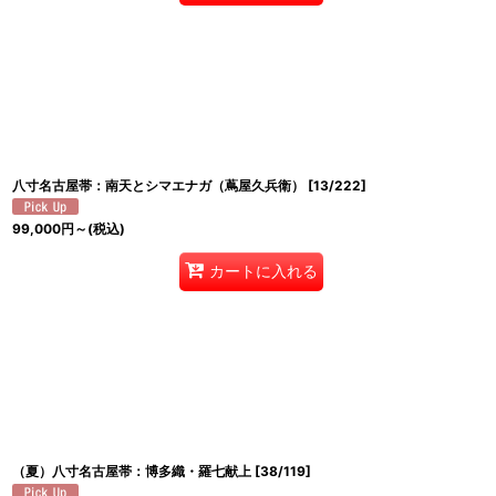
八寸名古屋帯：南天とシマエナガ（蔦屋久兵衛）
[
13/222
]
99,000
円
～
(税込)
カートに入れる
（夏）八寸名古屋帯：博多織・羅七献上
[
38/119
]