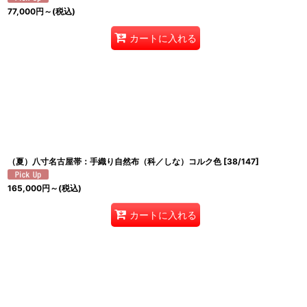
77,000
円
～
(税込)
カートに入れる
（夏）八寸名古屋帯：手織り自然布（科／しな）コルク色
[
38/147
]
165,000
円
～
(税込)
カートに入れる