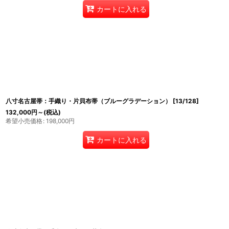
カートに入れる
八寸名古屋帯：手織り・片貝布帯（ブルーグラデーション）
[
13/128
]
132,000
円
～
(税込)
希望小売価格
:
198,000
円
カートに入れる