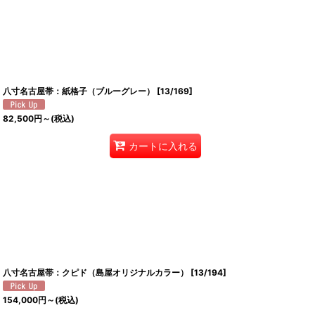
八寸名古屋帯：紙格子（ブルーグレー）
[
13/169
]
82,500
円
～
(税込)
カートに入れる
八寸名古屋帯：クピド（島屋オリジナルカラー）
[
13/194
]
154,000
円
～
(税込)