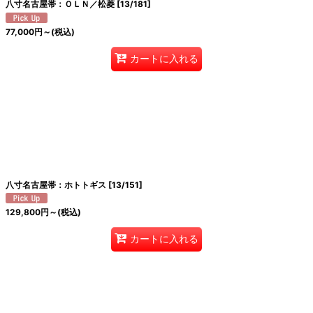
八寸名古屋帯：ＯＬＮ／松菱
[
13/181
]
77,000
円
～
(税込)
カートに入れる
八寸名古屋帯：ホトトギス
[
13/151
]
129,800
円
～
(税込)
カートに入れる