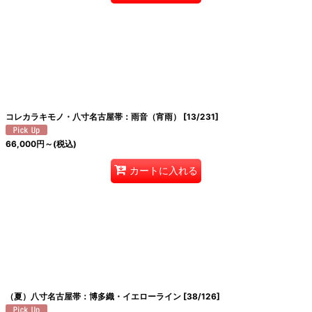
コレカラキモノ・八寸名古屋帯：雨音（宵雨）
[
13/231
]
66,000
円
～
(税込)
カートに入れる
（夏）八寸名古屋帯：博多織・イエローライン
[
38/126
]