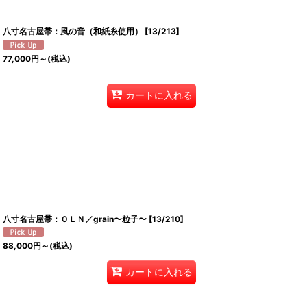
八寸名古屋帯：風の音（和紙糸使用）
[
13/213
]
77,000
円
～
(税込)
カートに入れる
八寸名古屋帯：ＯＬＮ／grain〜粒子〜
[
13/210
]
88,000
円
～
(税込)
カートに入れる