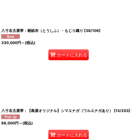
八寸名古屋帯：楮紙布（とうしふ）・もじり織り
[
38/106
]
330,000
円
～
(税込)
カートに入れる
八寸名古屋帯：【島屋オリジナル】シマエナガ（ワルエナガあり）
[
13/203
]
88,000
円
～
(税込)
カートに入れる