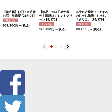
【超広幅】お召：京丹後
【珍品・伝統工芸士製
九寸名古屋帯：こだわり
お召 羊歯菱
[
28/105
]
作】琉球絣：ミントグリ
のしゃれ物語 しゃれ
ーン
[
9/172
]
「きりこ」
[
14/179
]
108,300
円
～
(税込)
178,750
円
～
(税込)
90,750
円
～
(税込)