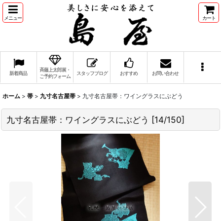
メニュー
カート
斉藤上太郎展・
新着商品
スタッフブログ
おすすめ
お問い合わせ
ご予約フォーム
ホーム
>
帯
>
九寸名古屋帯
>
九寸名古屋帯：ワイングラスにぶどう
九寸名古屋帯：ワイングラスにぶどう
[
14/150
]