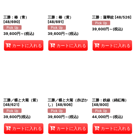
絞り込む
三勝：椿（青）
三勝：椿（黄）
三勝：蓮華紋
[
48/526
]
[
48/690
]
[
48/691
]
39,600
円
～
(税込)
39,600
円
～
(税込)
39,600
円
～
(税込)
カートに入れる
カートに入れる
カートに入れる
三勝／蝶と大菊（紫）
三勝／蝶と大菊（赤ぼか
三勝：鉄線（綿紅梅）
[
48/621
]
し）
[
48/606
]
[
48/800
]
39,600
円
(税込)
39,600
円
～
(税込)
44,000
円
～
(税込)
カートに入れる
カートに入れる
カートに入れる