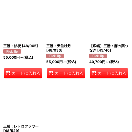
三勝：桔梗
[
48/905
]
三勝：天竺牡丹
【広幅】三勝：麻の葉つ
[
48/933
]
なぎ
[
45/46
]
55,000
円
～
(税込)
55,000
円
～
(税込)
40,700
円
～
(税込)
カートに入れる
カートに入れる
カートに入れる
三勝：レトロフラワー
[
48/529
]