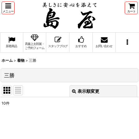
メニュー
カート
斉藤上太郎展・
新着商品
スタッフブログ
おすすめ
お問い合わせ
ご予約フォーム
ホーム
>
着物
>
三勝
三勝
表示順変更
閉じる
10
件
表示数
:
並び順
: