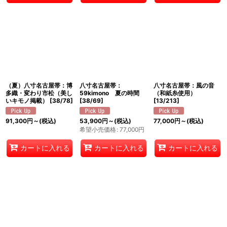
（夏）八寸名古屋帯：博
八寸名古屋帯：
八寸名古屋帯：風の音
多織・変わり市松（美し
59kimono 夏の時間
（和紙糸使用）
いキモノ掲載）
[
38/78
]
[
38/69
]
[
13/213
]
91,300
円
～
(税込)
53,900
円
～
(税込)
77,000
円
～
(税込)
希望小売価格
:
77,000
円
カートに入れる
カートに入れる
カートに入れる