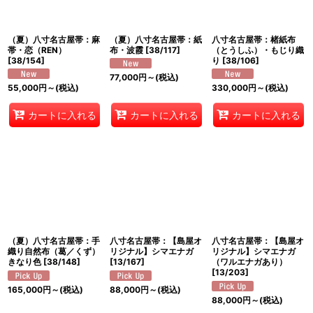
絞り込む
（夏）八寸名古屋帯：麻
（夏）八寸名古屋帯：紙
八寸名古屋帯：楮紙布
帯・恋（REN）
布・波霞
[
38/117
]
（とうしふ）・もじり織
[
38/154
]
り
[
38/106
]
77,000
円
～
(税込)
55,000
円
～
(税込)
330,000
円
～
(税込)
カートに入れる
カートに入れる
カートに入れる
（夏）八寸名古屋帯：手
八寸名古屋帯：【島屋オ
八寸名古屋帯：【島屋オ
織り自然布（葛／くず）
リジナル】シマエナガ
リジナル】シマエナガ
きなり色
[
38/148
]
[
13/167
]
（ワルエナガあり）
[
13/203
]
165,000
円
～
(税込)
88,000
円
～
(税込)
88,000
円
～
(税込)