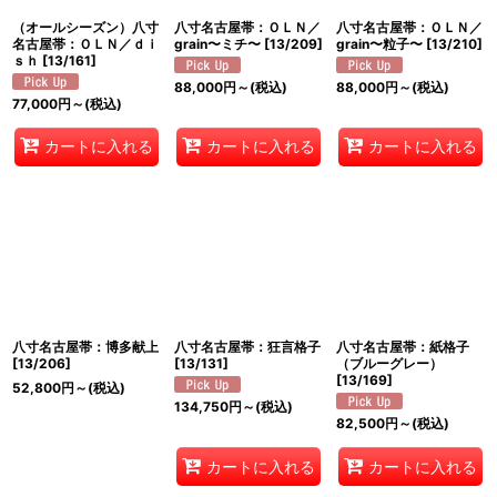
（オールシーズン）八寸
八寸名古屋帯：ＯＬＮ／
八寸名古屋帯：ＯＬＮ／
名古屋帯：ＯＬＮ／ｄｉ
grain〜ミチ〜
[
13/209
]
grain〜粒子〜
[
13/210
]
ｓｈ
[
13/161
]
88,000
円
～
(税込)
88,000
円
～
(税込)
77,000
円
～
(税込)
カートに入れる
カートに入れる
カートに入れる
八寸名古屋帯：博多献上
八寸名古屋帯：狂言格子
八寸名古屋帯：紙格子
[
13/206
]
[
13/131
]
（ブルーグレー）
[
13/169
]
52,800
円
～
(税込)
134,750
円
～
(税込)
82,500
円
～
(税込)
カートに入れる
カートに入れる