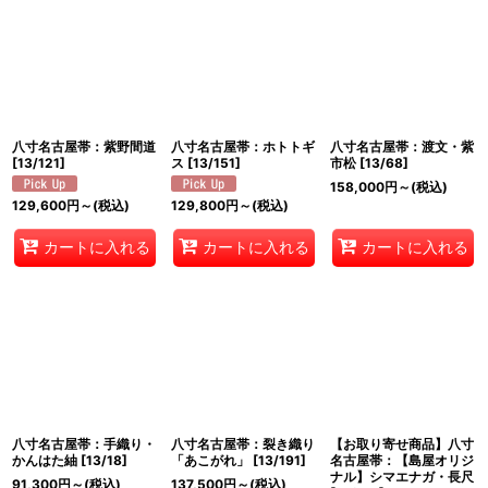
八寸名古屋帯：紫野間道
八寸名古屋帯：ホトトギ
八寸名古屋帯：渡文・紫
[
13/121
]
ス
[
13/151
]
市松
[
13/68
]
158,000
円
～
(税込)
129,600
円
～
(税込)
129,800
円
～
(税込)
カートに入れる
カートに入れる
カートに入れる
八寸名古屋帯：手織り・
八寸名古屋帯：裂き織り
【お取り寄せ商品】八寸
かんはた紬
[
13/18
]
「あこがれ」
[
13/191
]
名古屋帯：【島屋オリジ
ナル】シマエナガ・長尺
91,300
円
～
(税込)
137,500
円
～
(税込)