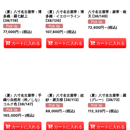
（夏）八寸名古屋帯：博
（夏）八寸名古屋帯：博
八寸名古屋帯：麻帯・南
多織・羅七献上
多織・イエローライン
天
[
38/149
]
[
38/119
]
[
38/126
]
72,600
円
～
(税込)
77,000
円
～
(税込)
107,800
円
～
(税込)
カートに入れる
カートに入れる
カートに入れる
（夏）八寸名古屋帯：手
（夏）八寸名古屋帯：紋
（夏）八寸名古屋帯：羅
織り自然布（科／しな）
紗・菱文様
[
38/113
]
（グレー）
[
38/73
]
コルク色
[
38/147
]
88,000
円
～
(税込)
112,320
円
～
(税込)
165,000
円
～
(税込)
カートに入れる
カートに入れる
カートに入れる