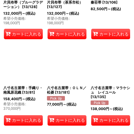
片貝布帯（ブルーグラデ
片貝布帯（茶系市松）
秦荘帯
[
13/106
]
ーション）
[
13/128
]
[
13/127
]
82,500
円
～
(税込)
132,000
円
～
(税込)
132,000
円
～
(税込)
希望小売価格
:
希望小売価格
:
198,000
円
198,000
円
カートに入れる
カートに入れる
カートに入れる
八寸名古屋帯：手織り・
八寸名古屋帯：ＯＬＮ／
八寸名古屋帯：マラケシ
南風原花織
[
13/81
]
松菱
[
13/181
]
ュ レイユール
[
13/135
]
158,400
円
～
(税込)
希望小売価格
:
77,000
円
～
(税込)
370,000
円
138,000
円
～
(税込)
カートに入れる
カートに入れる
カートに入れる