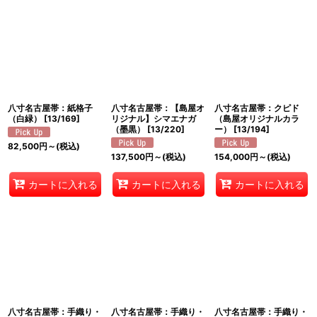
八寸名古屋帯：紙格子
八寸名古屋帯：【島屋オ
八寸名古屋帯：クピド
（白緑）
[
13/169
]
リジナル】シマエナガ
（島屋オリジナルカラ
（墨黒）
[
13/220
]
ー）
[
13/194
]
82,500
円
～
(税込)
137,500
円
～
(税込)
154,000
円
～
(税込)
カートに入れる
カートに入れる
カートに入れる
八寸名古屋帯：手織り・
八寸名古屋帯：手織り・
八寸名古屋帯：手織り・