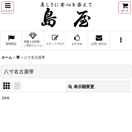
メニュー
カート
斉藤上太郎展・
新着商品
スタッフブログ
おすすめ
お問い合わせ
ご予約フォーム
ホーム
>
帯
>
八寸名古屋帯
八寸名古屋帯
表示順変更
閉じる
39
件
表示数
:
並び順
: