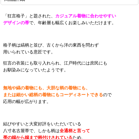
「狂言格子」と題された、
カジュアル着物に合わせやすい
デザインの帯
で、年齢層も幅広くお楽しみいただけます。
格子柄は縞柄と並び、古くから洋の東西を問わず
用いられている意匠です。
狂言の衣装にも取り入れられ、江戸時代には庶民にも
お馴染みになっていたようです。
無地や縞の着物にも、大胆な柄の着物にも、
または細かい総柄の着物にもコーディネートできる
ので
応用の幅が広がります。
結びやすいと大変好評をいただいている
八寸名古屋帯で、しかも柄は
全通柄と言って
帯の端から端まで柄付けされている
ため、