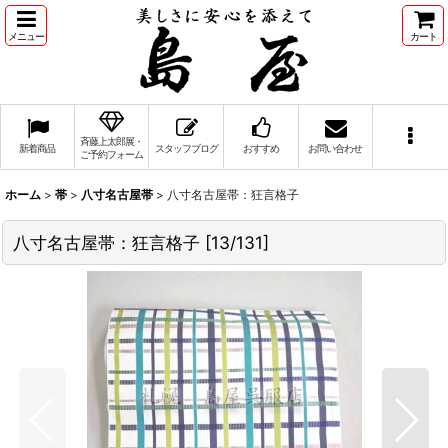
メニュー
カート
斉藤上太郎展・
新着商品
スタッフブログ
おすすめ
お問い合わせ
ご予約フォーム
ホーム
>
帯
>
八寸名古屋帯
>
八寸名古屋帯：狂言格子
八寸名古屋帯：狂言格子
[
13/131
]