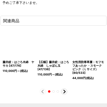
予めご了承下さいませ。
関連商品
藤井絞：はごろ木綿 ヤ
【広幅】藤井絞：はごろ
女性用防寒草履：モフモ
サカ
[
47/176
]
木綿 しゃぼん玉
フあったか ・スモーク
[
47/136
]
ピンク（Ｌサイズ）
110,000
円
～
(税込)
[
60/533
]
110,000
円
～
(税込)
44,000
円
(税込)