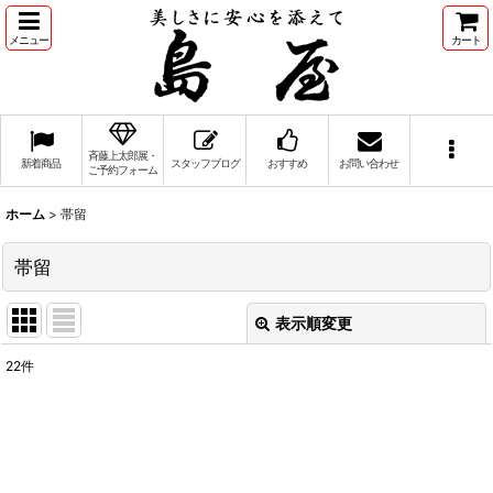
メニュー
カート
斉藤上太郎展・
新着商品
スタッフブログ
おすすめ
お問い合わせ
ご予約フォーム
ホーム
>
帯留
帯留
表示順変更
閉じる
22
件
表示数
:
並び順
: