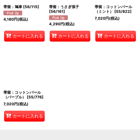
帯留：鳩車
[
56/115
]
帯留：うさぎ張子
帯留：コットンパール
[
56/161
]
（ミント）
[
55/822
]
7,020
円
(税込)
4,180
円
(税込)
4,290
円
(税込)
カートに入れる
カートに入れる
カートに入れる
帯留：コットンパール
（パープル）
[
55/776
]
7,020
円
(税込)
カートに入れる