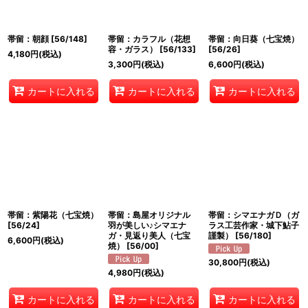
絞り込む
帯留：朝顔
[
56/148
]
帯留：カラフル（花想
帯留：向日葵（七宝焼）
容・ガラス）
[
56/133
]
[
56/26
]
4,180
円
(税込)
3,300
円
(税込)
6,600
円
(税込)
カートに入れる
カートに入れる
カートに入れる
帯留：紫陽花（七宝焼）
帯留：島屋オリジナル
帯留：シマエナガＤ（ガ
[
56/24
]
羽が美しい♪シマエナ
ラス工芸作家・城下鮎子
ガ・見返り美人（七宝
謹製）
[
56/180
]
6,600
円
(税込)
焼）
[
56/00
]
30,800
円
(税込)
4,980
円
(税込)
カートに入れる
カートに入れる
カートに入れる