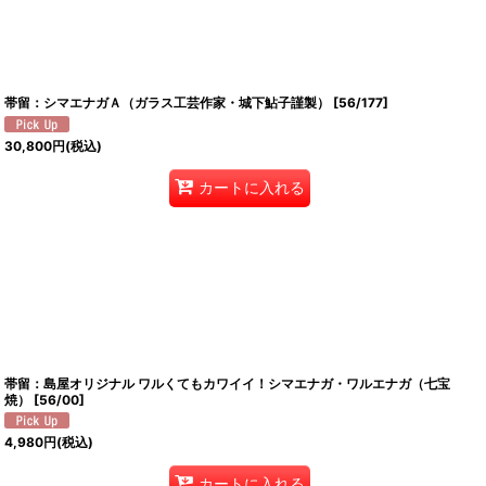
帯留：シマエナガＡ（ガラス工芸作家・城下鮎子謹製）
[
56/177
]
30,800
円
(税込)
カートに入れる
帯留：島屋オリジナル ワルくてもカワイイ！シマエナガ・ワルエナガ（七宝
焼）
[
56/00
]
4,980
円
(税込)
カートに入れる