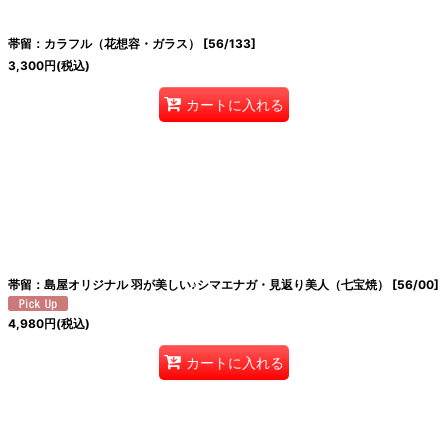
帯留：カラフル（花想容・ガラス）
[
56/133
]
3,300
円
(税込)
カートに入れる
帯留：島屋オリジナル 羽が美しい♪シマエナガ・見返り美人（七宝焼）
[
56/00
]
4,980
円
(税込)
カートに入れる