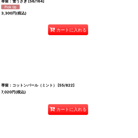
帯留：雪うさぎ
[
56/164
]
3,300
円
(税込)
カートに入れる
帯留：コットンパール（ミント）
[
55/822
]
7,020
円
(税込)
カートに入れる