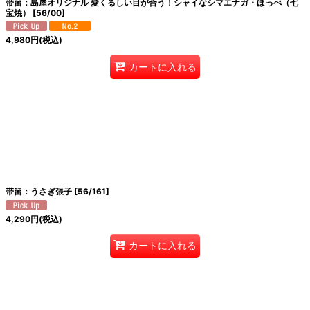
帯留：島屋オリジナル 愛くるしい目が合う！シャイなシマエナガ・ほっぺ（七
宝焼）
[
56/00
]
4,980
円
(税込)
カートに入れる
帯留：うさぎ張子
[
56/161
]
4,290
円
(税込)
カートに入れる