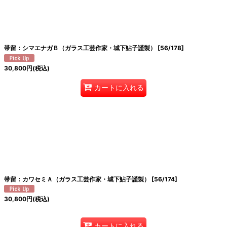
帯留：シマエナガＢ（ガラス工芸作家・城下鮎子謹製）
[
56/178
]
30,800
円
(税込)
カートに入れる
帯留：カワセミＡ（ガラス工芸作家・城下鮎子謹製）
[
56/174
]
30,800
円
(税込)
カートに入れる