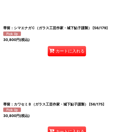
帯留：シマエナガＣ（ガラス工芸作家・城下鮎子謹製）
[
56/179
]
30,800
円
(税込)
カートに入れる
帯留：カワセミＢ（ガラス工芸作家・城下鮎子謹製）
[
56/175
]
30,800
円
(税込)
カートに入れる