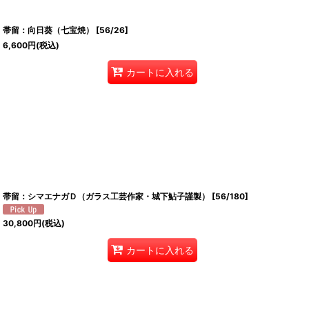
帯留：向日葵（七宝焼）
[
56/26
]
6,600
円
(税込)
カートに入れる
帯留：シマエナガＤ（ガラス工芸作家・城下鮎子謹製）
[
56/180
]
30,800
円
(税込)
カートに入れる