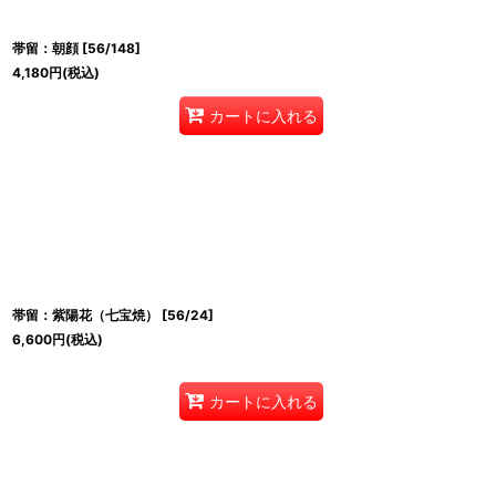
帯留：朝顔
[
56/148
]
4,180
円
(税込)
カートに入れる
帯留：紫陽花（七宝焼）
[
56/24
]
6,600
円
(税込)
カートに入れる