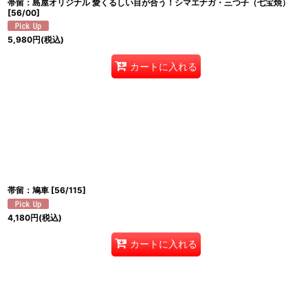
帯留：島屋オリジナル 愛くるしい目が合う！シマエナガ・三つ子（七宝焼）
[
56/00
]
5,980
円
(税込)
カートに入れる
帯留：鳩車
[
56/115
]
4,180
円
(税込)
カートに入れる