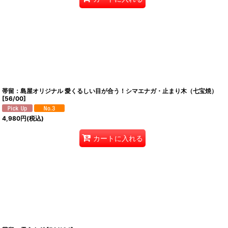
帯留：島屋オリジナル 愛くるしい目が合う！シマエナガ・止まり木（七宝焼）
[
56/00
]
4,980
円
(税込)
カートに入れる