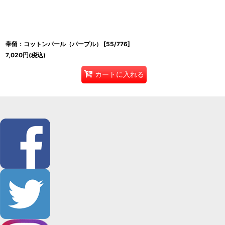
帯留：コットンパール（パープル）
[
55/776
]
7,020
円
(税込)
カートに入れる