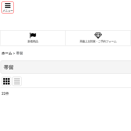
メニュー
新着商品
斉藤上太郎展・ご予約フォーム
ホーム
>
帯留
帯留
22
件
表示数
:
並び順
: