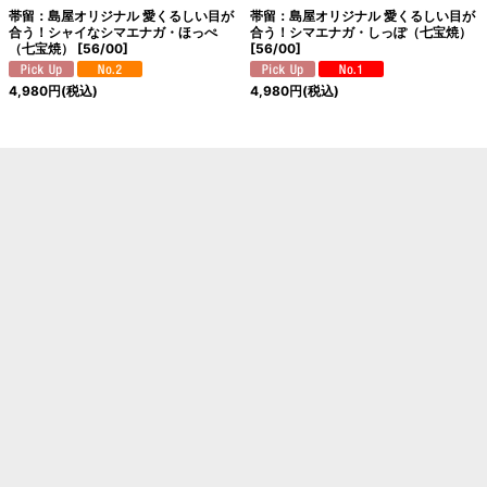
帯留：島屋オリジナル 愛くるしい目が
帯留：島屋オリジナル 愛くるしい目が
合う！シャイなシマエナガ・ほっぺ
合う！シマエナガ・しっぽ（七宝焼）
（七宝焼）
[
56/00
]
[
56/00
]
4,980
円
(税込)
4,980
円
(税込)