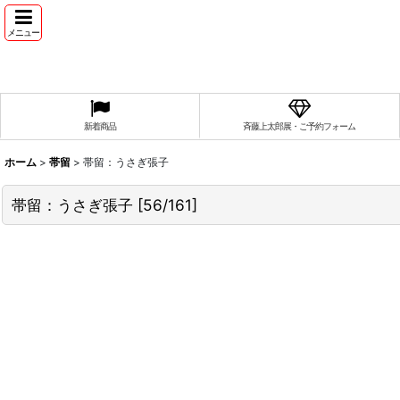
メニュー
新着商品
斉藤上太郎展・ご予約フォーム
ホーム
>
帯留
>
帯留：うさぎ張子
帯留：うさぎ張子
[
56/161
]