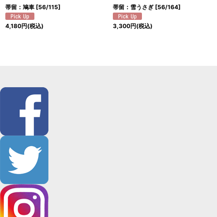
帯留：鳩車
[
56/115
]
帯留：雪うさぎ
[
56/164
]
4,180
円
(税込)
3,300
円
(税込)