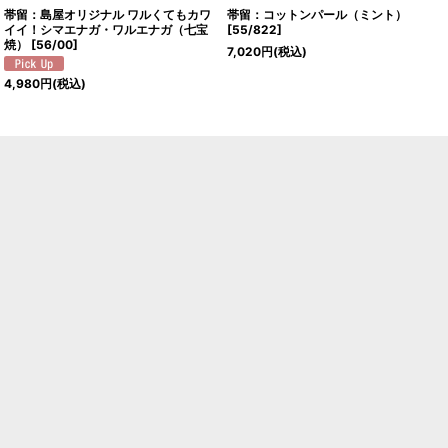
帯留：島屋オリジナル ワルくてもカワ
帯留：コットンパール（ミント）
イイ！シマエナガ・ワルエナガ（七宝
[
55/822
]
焼）
[
56/00
]
7,020
円
(税込)
4,980
円
(税込)