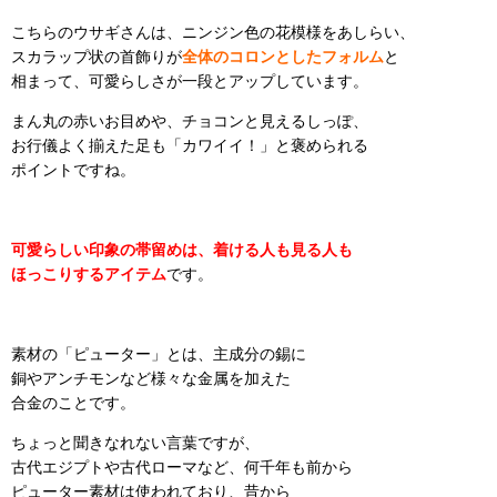
こちらのウサギさんは、ニンジン色の花模様をあしらい、
スカラップ状の首飾りが
全体のコロンとしたフォルム
と
相まって、可愛らしさが一段とアップしています。
まん丸の赤いお目めや、チョコンと見えるしっぽ、
お行儀よく揃えた足も「カワイイ！」と褒められる
ポイントですね。
可愛らしい印象の帯留めは、着ける人も見る人も
ほっこりするアイテム
です。
素材の「ピューター」とは、主成分の錫に
銅やアンチモンなど様々な金属を加えた
合金のことです。
ちょっと聞きなれない言葉ですが、
古代エジプトや古代ローマなど、何千年も前から
ピューター素材は使われており、昔から