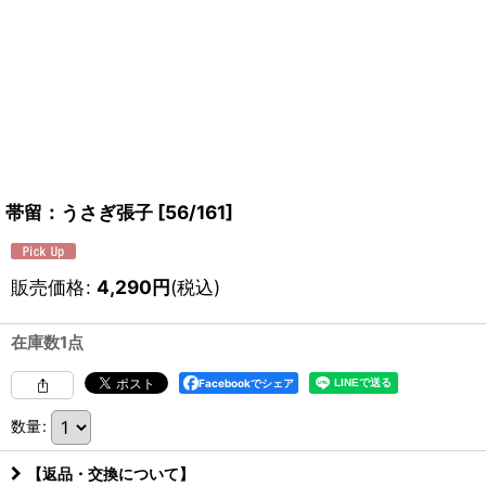
帯留：うさぎ張子
[
56/161
]
販売価格
:
4,290
円
(税込)
在庫数1点
Facebookでシェア
数量
:
【返品・交換について】