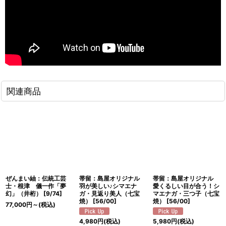
関連商品
ぜんまい紬：伝統工芸
帯留：島屋オリジナル
帯留：島屋オリジナル
士・根津 儀一作「夢
羽が美しい♪シマエナ
愛くるしい目が合う！シ
幻」（井桁）
[
9/74
]
ガ・見返り美人（七宝
マエナガ・三つ子（七宝
焼）
[
56/00
]
焼）
[
56/00
]
77,000
円
～
(税込)
4,980
円
(税込)
5,980
円
(税込)