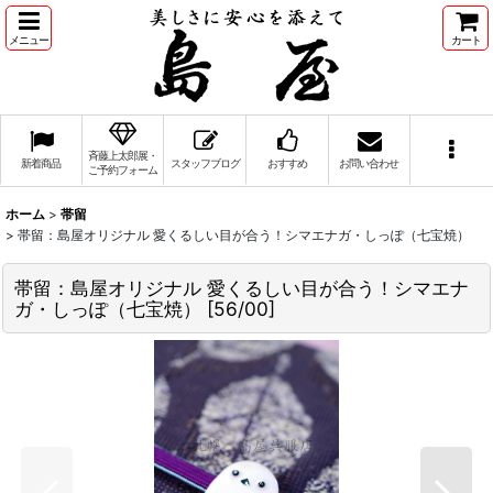
メニュー
カート
斉藤上太郎展・
新着商品
スタッフブログ
おすすめ
お問い合わせ
ご予約フォーム
ホーム
>
帯留
>
帯留：島屋オリジナル 愛くるしい目が合う！シマエナガ・しっぽ（七宝焼）
帯留：島屋オリジナル 愛くるしい目が合う！シマエナ
ガ・しっぽ（七宝焼）
[
56/00
]