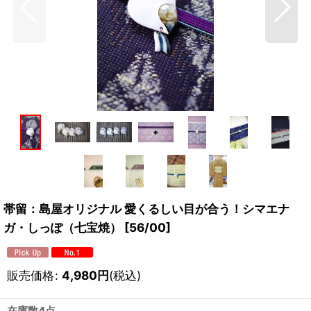
帯留：島屋オリジナル 愛くるしい目が合う！シマエナ
ガ・しっぽ（七宝焼）
[
56/00
]
販売価格
:
4,980
円
(税込)
在庫数4点