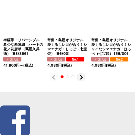
半幅帯：リバーシブル
帯留：島屋オリジナル
帯留：島屋オリジナル
希少な西陣織 ハートの
愛くるしい目が合う！シ
愛くるしい目が合う！シ
花／花唐草（蔦屋久兵
マエナガ・しっぽ（七宝
ャイなシマエナガ・ほっ
衛）
[
53/866
]
焼）
[
56/00
]
ぺ（七宝焼）
[
56/00
]
41,800
円
～
(税込)
4,980
円
(税込)
4,980
円
(税込)