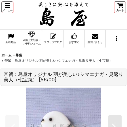
メニュー
カート
斉藤上太郎展・
新着商品
スタッフブログ
おすすめ
お問い合わせ
ご予約フォーム
ホーム
>
帯留
>
帯留：島屋オリジナル 羽が美しい♪シマエナガ・見返り美人（七宝焼）
帯留：島屋オリジナル 羽が美しい♪シマエナガ・見返り
美人（七宝焼）
[
56/00
]