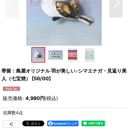
帯留：島屋オリジナル 羽が美しい♪シマエナガ・見返り美
人（七宝焼）
[
56/00
]
販売価格
:
4,980
円
(税込)
在庫数4点
Facebookでシェア