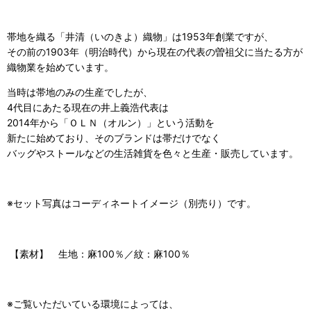
帯地を織る「
井清（いのきよ）織物
」は1953年創業ですが、
その前の1903年（明治時代）から現在の代表の曽祖父に当たる方が
織物業を始めています。
当時は帯地のみの生産でしたが、
4代目にあたる現在の井上義浩代表は
2014年から「ＯＬＮ（オルン）」という活動
を
新たに始めており、そのブランドは
帯だけでなく
バッグやストールなどの生活雑貨を
色々と生産・販売
しています。
※セット写真はコーディネートイメージ（別売り）です。
【素材】 生地：麻100％／紋：麻100
％
※ご覧いただいている環境によっては、