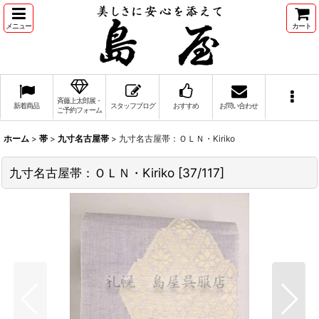
メニュー
カート
斉藤上太郎展・
新着商品
スタッフブログ
おすすめ
お問い合わせ
ご予約フォーム
ホーム
>
帯
>
九寸名古屋帯
>
九寸名古屋帯：ＯＬＮ・Kiriko
九寸名古屋帯：ＯＬＮ・Kiriko
[
37/117
]