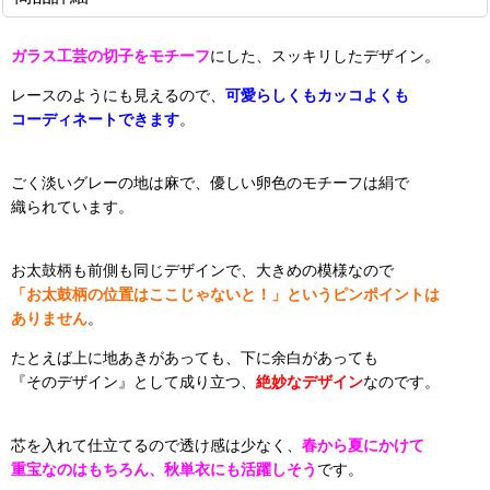
ガラス工芸の切子をモチーフ
にした、スッキリしたデザイン。
レースのようにも見えるので、
可愛らしくもカッコよくも
コーディネートできます
。
ごく淡いグレーの地は麻で、優しい卵色のモチーフは絹で
織られています。
お太鼓柄も前側も同じデザインで、大きめの模様なので
「お太鼓柄の位置はここじゃないと！」というピンポイントは
ありません
。
たとえば上に地あきがあっても、下に余白があっても
『そのデザイン』として成り立つ、
絶妙なデザイン
なのです。
芯を入れて仕立てるので透け感は少なく、
春から夏にかけて
重宝なのはもちろん、秋単衣にも活躍しそう
です。