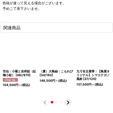
色味が違って見える場合がございます。
予めご了承下さいませ。
関連商品
竺仙：小菊と吉祥紋（紅
（夏）大島紬：こもれび
九寸名古屋帯：【島屋オ
梅小紋）
[
48//970
]
[
34/193
]
リジナル】シマエナガ／
風鈴
[
37/120
]
148,500
円
～
(税込)
137,500
円
～
(税込)
104,500
円
～
(税込)