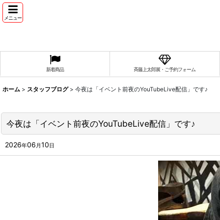
メニュー
新着商品
斉藤上太郎展・ご予約フォーム
ホーム
>
スタッフブログ
>
今夜は「イベント前夜のYouTubeLive配信」です♪
今夜は「イベント前夜のYouTubeLive配信」です♪
2026
06
10
年
月
日