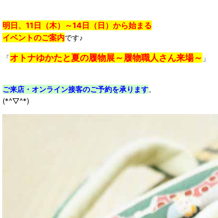
明日、11日（木）～14日（日）から始まる
イベントのご案内
です♪
オトナゆかたと夏の履物展～履物職人さん来場～
「
」
ご来店・オンライン接客のご予約を承ります
。
(*^▽^*)