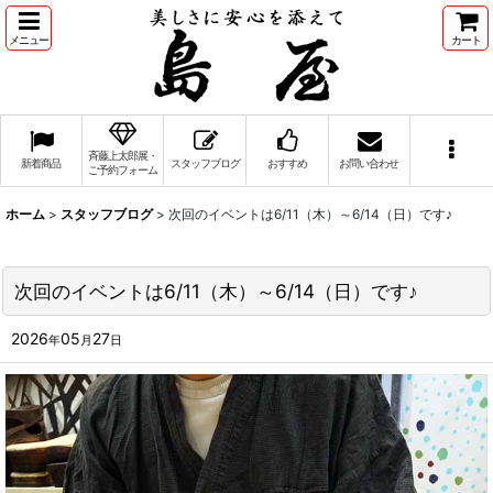
メニュー
カート
斉藤上太郎展・
新着商品
スタッフブログ
おすすめ
お問い合わせ
ご予約フォーム
ホーム
>
スタッフブログ
>
次回のイベントは6/11（木）～6/14（日）です♪
次回のイベントは6/11（木）～6/14（日）です♪
2026
05
27
年
月
日