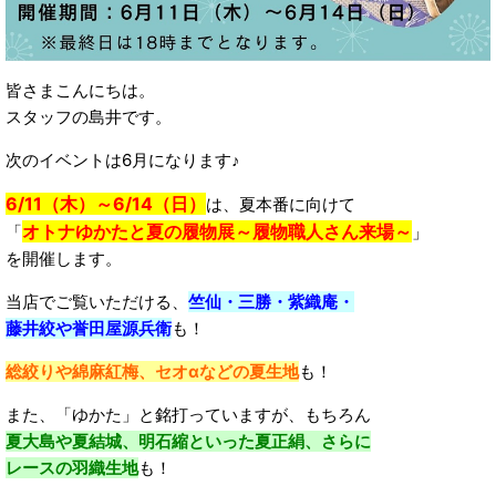
皆さまこんにちは。
スタッフの島井です。
次のイベントは6月になります♪
6/11（木）～6/14（日）
は、夏本番に向けて
オトナゆかたと夏の履物展～履物職人さん来場～
「
」
を開催します。
当店でご覧いただける、
竺仙・三勝・紫織庵・
藤井絞や誉田屋源兵衛
も！
総絞りや綿麻紅梅、セオαなどの夏生地
も！
また、「ゆかた」と銘打っていますが、もちろん
夏大島や夏結城、明石縮といった夏正絹、さらに
レースの羽織生地
も！