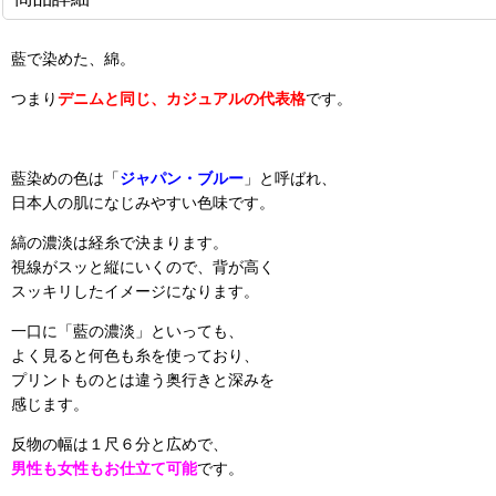
藍で染めた、綿。
つまり
デニムと同じ、カジュアルの代表格
です。
藍染めの色は「
ジャパン・ブルー
」と呼ばれ、
日本人の肌になじみやすい色味です。
縞の濃淡は経糸で決まります。
視線がスッと縦にいくので、背が高く
スッキリしたイメージになります。
一口に「藍の濃淡」といっても、
よく見ると何色も糸を使っており、
プリントものとは違う奥行きと深みを
感じます。
反物の幅は１尺６分と広めで、
男性も女性もお仕立て可能
です。