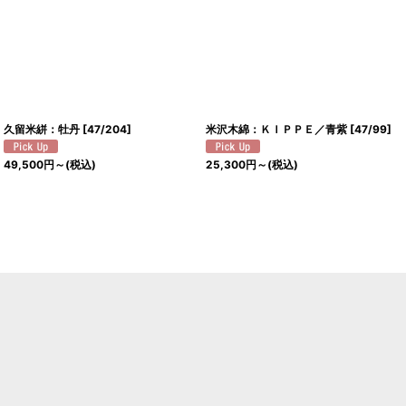
久留米絣：牡丹
[
47/204
]
米沢木綿：ＫＩＰＰＥ／青紫
[
47/99
]
49,500
円
～
(税込)
25,300
円
～
(税込)