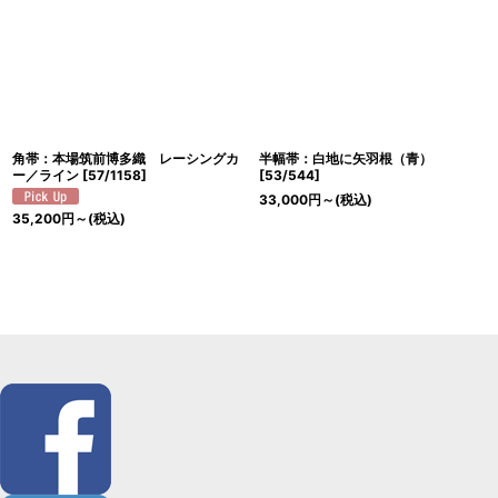
角帯：本場筑前博多織 レーシングカ
半幅帯：白地に矢羽根（青）
ー／ライン
[
57/1158
]
[
53/544
]
33,000
円
～
(税込)
35,200
円
～
(税込)