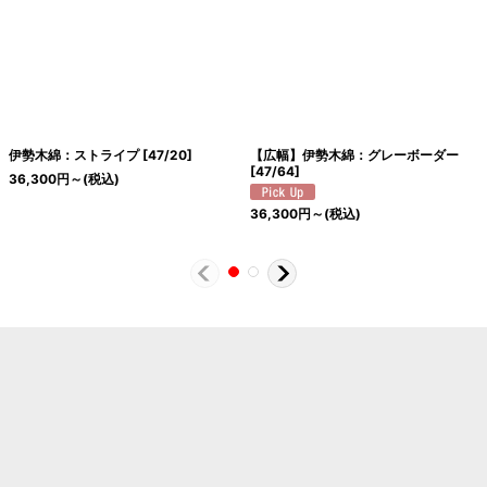
伊勢木綿：ストライプ
[
47/20
]
【広幅】伊勢木綿：グレーボーダー
[
47/64
]
36,300
円
～
(税込)
36,300
円
～
(税込)