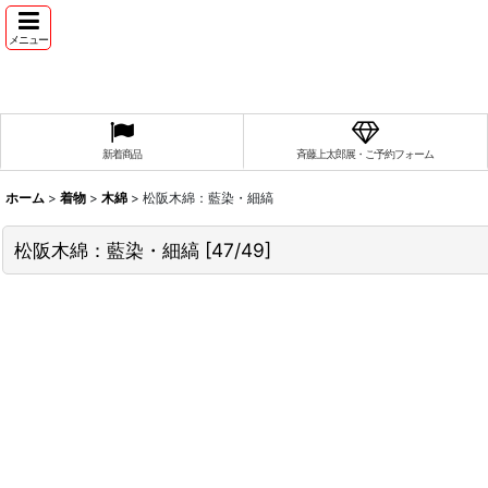
メニュー
新着商品
斉藤上太郎展・ご予約フォーム
ホーム
>
着物
>
木綿
>
松阪木綿：藍染・細縞
松阪木綿：藍染・細縞
[
47/49
]