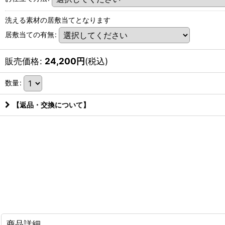
洗える素材の居敷当てとなります
居敷当ての有無
:
販売価格
:
24,200
円
(税込)
数量
:
【返品・交換について】
商品詳細