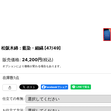
松阪木綿：藍染・細縞
[
47/49
]
販売価格
:
24,200
円
(税込)
オプションにより価格が変わる場合もあります。
在庫数1点
Facebookでシェア
仕立ての有無
:
お仕立て方法
: