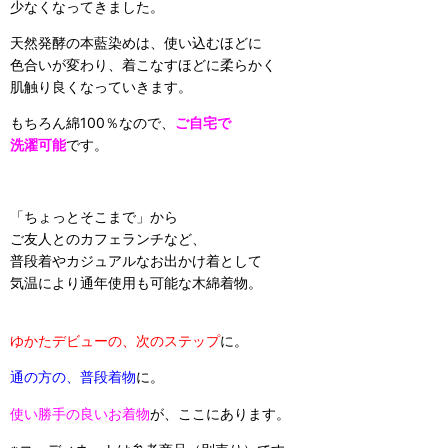
少なくなってきました。
天然発酵の本藍染めは、使い込むほどに
色合いが変わり、着こなすほどに柔らかく
肌触り良くなっていきます。
もちろん綿100％なので、
ご自宅で
洗濯可能
です。
「ちょっとそこまで」から
ご友人とのカフェランチなど、
普段着やカジュアルなお出かけ着として
気温により通年使用も可能な木綿着物。
ゆかたデビューの、次のステップ
に。
通の方の、普段着物
に。
使い勝手の良いお着物
が、ここにあります。