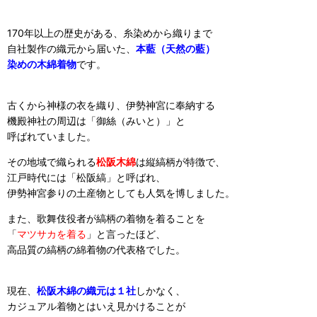
170年以上の歴史がある、糸染めから織りまで
自社製作の織元から届いた、
本藍（天然の藍）
染めの木綿着物
です。
古くから神様の衣を織り、伊勢神宮に奉納する
機殿神社の周辺は「御絲（みいと）」と
呼ばれていました。
その地域で織られる
松阪木綿
は縦縞柄が特徴で、
江戸時代には「松阪縞」と呼ばれ、
伊勢神宮参りの土産物としても人気を博しました。
また、歌舞伎役者が縞柄の着物を着ることを
「
マツサカを着る
」と言ったほど、
高品質の縞柄の綿着物の代表格でした。
現在、
松阪木綿の織元は１社
しかなく、
カジュアル着物とはいえ見かけることが