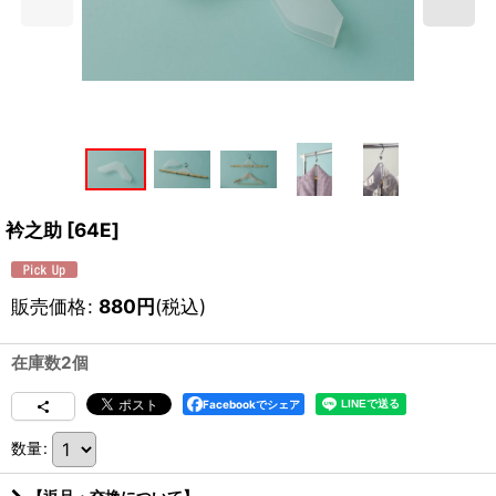
衿之助
[
64E
]
販売価格
:
880
円
(税込)
在庫数2個
Facebookでシェア
数量
: