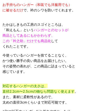
お手持ちのハンガー（和装でも洋服用でも）
に被せるだけ
で、衿のシワを防いでくれます。
たかはしきもの工房のスゴイところは、
「和えもん」という
ハンガーとのセットが
商品としてあるにもかかわらず、
この「衿之助」だけでも商品化
して
くれたことです。
今使っているハンガーを捨てることなく、
かつ使い勝手の良い商品をお届けしたい。
その姿勢の表れが、この商品に詰まっていると
感じています。
対応するハンガーの太さは、
直径2.2cm〜2.5cmの物なら問題なく使えます
。
また、素材に柔軟性があるので、
太めの直径3cmくらいまで対応可能です。