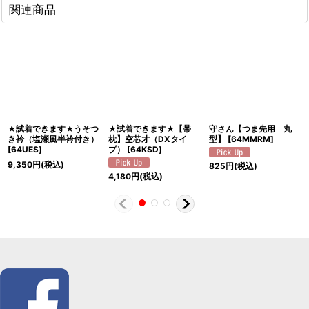
関連商品
★試着できます★うそつ
★試着できます★【帯
守さん【つま先用 丸
き衿（塩瀬風半衿付き）
枕】空芯才（DXタイ
型】
[
64MMRM
]
[
64UES
]
プ）
[
64KSD
]
9,350
円
(税込)
825
円
(税込)
4,180
円
(税込)