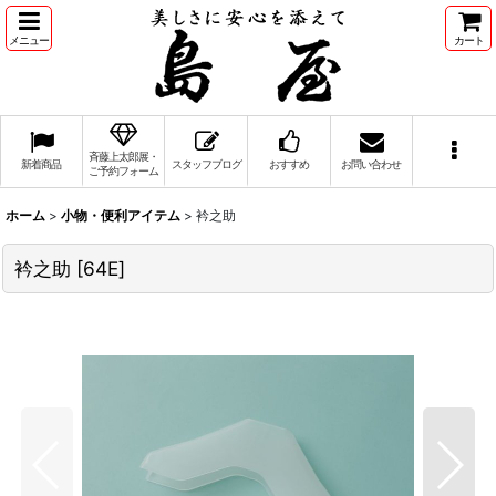
メニュー
カート
斉藤上太郎展・
新着商品
スタッフブログ
おすすめ
お問い合わせ
ご予約フォーム
ホーム
>
小物・便利アイテム
>
衿之助
衿之助
[
64E
]