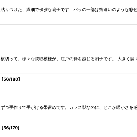
を貼りつけた、繊細で優雅な扇子です。バラの一部は箔遣いのような彩
横切って。様々な隈取模様が、江戸の粋を感じる扇子です。 大きく開
）
[
56/180
]
点ずつ手作りで手がける帯留めです。ガラス製なのに、どこか暖かさを
）
[
56/179
]