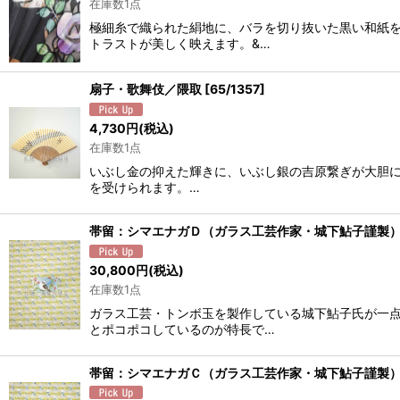
在庫数1点
極細糸で織られた絹地に、バラを切り抜いた黒い和紙
トラストが美しく映えます。&…
扇子・歌舞伎／隈取
[
65/1357
]
4,730
円
(税込)
在庫数1点
いぶし金の抑えた輝きに、いぶし銀の吉原繋ぎが大胆に
を受けられます。…
帯留：シマエナガＤ（ガラス工芸作家・城下鮎子謹製
30,800
円
(税込)
在庫数1点
ガラス工芸・トンボ玉を製作している城下鮎子氏が一
とポコポコしているのが特長で…
帯留：シマエナガＣ（ガラス工芸作家・城下鮎子謹製