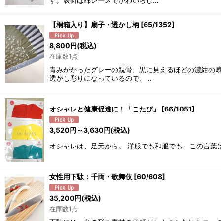
す。表面は綿レースでかわいらし…
【桐箱入り】扇子・透かし柄
[
65/1352
]
8,800
円
(税込)
在庫数1点
青みがかったグレーの親骨、黒に見えるほどの濃紺の
透かし彫りになっているので、…
オシャレと健康促進に！「こたび」
[
66/1051
]
3,520
円
～3,630
円
(税込)
オシャレは、足元から。 洋服でも和服でも、この言葉
女性用下駄：千両・歌舞伎
[
60/608
]
35,200
円
(税込)
在庫数1点