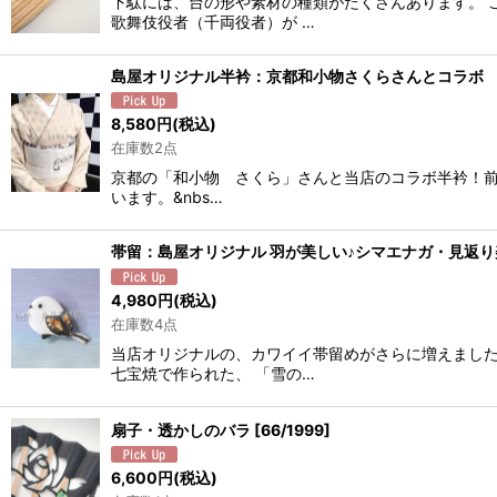
下駄には、台の形や素材の種類がたくさんあります。 
歌舞伎役者（千両役者）が …
島屋オリジナル半衿：京都和小物さくらさんとコラボ
8,580
円
(税込)
在庫数2点
京都の「和小物 さくら」さんと当店のコラボ半衿！前
います。&nbs…
帯留：島屋オリジナル 羽が美しい♪シマエナガ・見返
4,980
円
(税込)
在庫数4点
当店オリジナルの、カワイイ帯留めがさらに増えました
七宝焼で作られた、 「雪の…
扇子・透かしのバラ
[
66/1999
]
6,600
円
(税込)