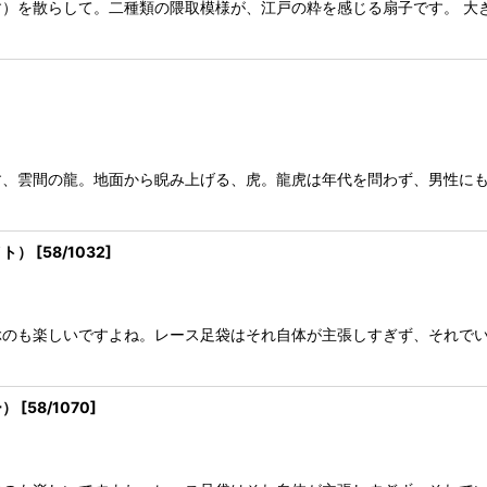
）を散らして。二種類の隈取模様が、江戸の粋を感じる扇子です。 大
、雲間の龍。地面から睨み上げる、虎。龍虎は年代を問わず、男性にも
イト）
[
58/1032
]
ぶのも楽しいですよね。レース足袋はそれ自体が主張しすぎず、それで
ー）
[
58/1070
]