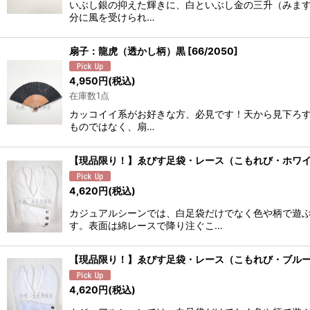
いぶし銀の抑えた輝きに、白といぶし金の三升（みます
分に風を受けられ…
扇子：龍虎（透かし柄）黒
[
66/2050
]
4,950
円
(税込)
在庫数1点
カッコイイ系がお好きな方、必見です！天から見下ろす
ものではなく、扇…
【現品限り！】ゑびす足袋・レース（こもれび・ホワ
4,620
円
(税込)
カジュアルシーンでは、白足袋だけでなく色や柄で遊
す。表面は綿レースで降り注ぐこ…
【現品限り！】ゑびす足袋・レース（こもれび・ブル
4,620
円
(税込)