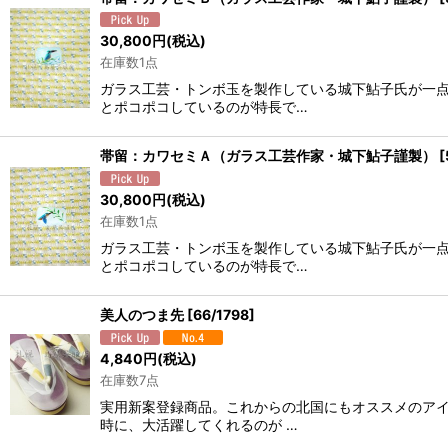
30,800
円
(税込)
在庫数1点
ガラス工芸・トンボ玉を製作している城下鮎子氏が一
とポコポコしているのが特長で…
帯留：カワセミＡ（ガラス工芸作家・城下鮎子謹製）
[
30,800
円
(税込)
在庫数1点
ガラス工芸・トンボ玉を製作している城下鮎子氏が一
とポコポコしているのが特長で…
美人のつま先
[
66/1798
]
4,840
円
(税込)
在庫数7点
実用新案登録商品。これからの北国にもオススメのア
時に、大活躍してくれるのが …