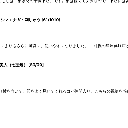
こちらは「桐素材の千両下駄」です。桐は軽くて丈夫なので、下駄には
 シマエナガ・刺しゅう
[
61/1010
]
回よりもさらに可愛く、使いやすくなりました。 「札幌の島屋呉服店
り美人（七宝焼）
[
56/00
]
♪横を向いて、羽をよく見せてくれるコが仲間入り。こちらの視線を感