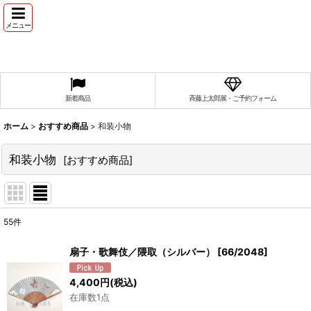
メニュー
新着商品
斉藤上太郎展・ご予約フォーム
ホーム
>
おすすめ商品
>
和装小物
和装小物
[
おすすめ商品
]
55
件
表示数
:
扇子・歌舞伎／隈取（シルバー）
[
66/2048
]
並び順
:
4,400
円
(税込)
在庫数1点