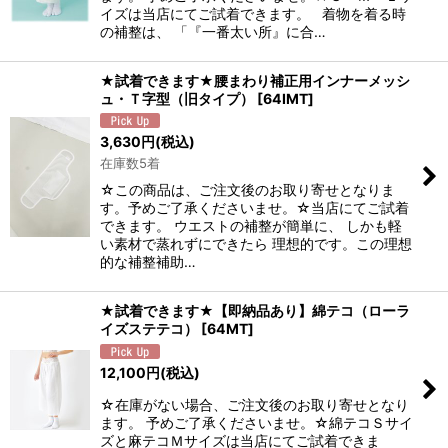
イズは当店にてご試着できます。 着物を着る時
の補整は、 「『一番太い所』に合…
★試着できます★腰まわり補正用インナーメッシ
ュ・Ｔ字型（旧タイプ）
[
64IMT
]
3,630
円
(税込)
在庫数5着
☆この商品は、ご注文後のお取り寄せとなりま
す。予めご了承くださいませ。☆当店にてご試着
できます。 ウエストの補整が簡単に、 しかも軽
い素材で蒸れずにできたら 理想的です。この理想
的な補整補助…
★試着できます★【即納品あり】綿テコ（ローラ
イズステテコ）
[
64MT
]
12,100
円
(税込)
☆在庫がない場合、ご注文後のお取り寄せとなり
ます。 予めご了承くださいませ。☆綿テコＳサイ
ズと麻テコＭサイズは当店にてご試着できま