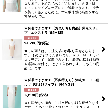
なります。予めご了承くださいませ。☆Ｓ・Ｍ・
Ｌ・ＬＬサイズは当店にてご試着できます。 着姿
を美しく整えるために、ずん胴体型に補整をする
方が 多いで…
★試着できます★【お取り寄せ商品】満点スリッ
プ エクストラ
[
64MSE
]
24,200
円
(税込)
☆この商品は、ご注文後のお取り寄せとなりま
す。 予めご了承くださいませ。☆Ｓ・Ｍ・Ｌサイ
ズは当店にてご試着できます。 着姿の基本は補整
や襦袢の着付け、 とよく言われます。こちらの商
品は、まず…
★試着できます★【即納品あり】満点ガードル裾
よけ（裾よけタイプ）
[
64MGS
]
17,600
円
(税込)
☆在庫がない場合、ご注文後のお取り寄せとなり
ます。 予めご了承くださいませ。☆Ｓ・Ｍ・Ｌサ