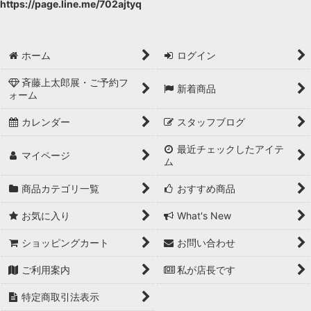
https://page.line.me/702ajtyq
ショール
バッグ
ホーム
ログイン
履物
斉藤上太郎展・ご予約フ
新着商品
ォーム
ゆかた
カレンダー
スタッフブログ
男性用小物
最近チェックしたアイテ
マイページ
和装小物
ム
商品カテゴリ一覧
おすすめ商品
女性用：補正下着
お気に入り
What's New
お直し
ショッピングカート
お問い合わせ
ご利用案内
私が店長です
特定商取引法表示