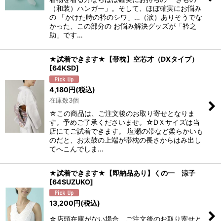
（和装）ハンガー」。そして、ほぼ確実にお悩み
の 「かけた時の衿のシワ」…（涙）ありそうでな
かった、この部分の お悩み解決グッズが「衿之
助」です…
★試着できます★【帯枕】空芯才（DXタイプ）
[
64KSD
]
4,180
円
(税込)
在庫数3個
☆この商品は、ご注文後のお取り寄せとなりま
す。予めご了承くださいませ。☆DＸサイズは当
店にてご試着できます。 塩瀬の帯など柔らかいも
のだと、お太鼓の上端が帯枕の長さからはみ出し
てへこんでしま…
★試着できます★【即納品あり】くの一 涼子
[
64SUZUKO
]
13,200
円
(税込)
☆店頭在庫がない場合、ご注文後のお取り寄せと