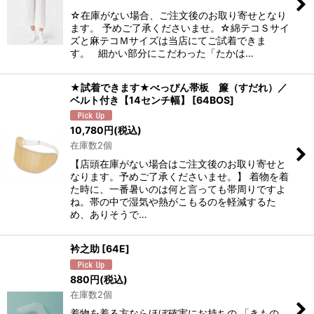
絞り込む
☆在庫がない場合、ご注文後のお取り寄せとなり
ます。 予めご了承くださいませ。☆綿テコＳサイ
ズと麻テコＭサイズは当店にてご試着できま
す。 細かい部分にこだわった「たかは…
★試着できます★べっぴん帯板 簾（すだれ）／
ベルト付き【14センチ幅】
[
64BOS
]
10,780
円
(税込)
在庫数2個
【店頭在庫がない場合はご注文後のお取り寄せと
なります。予めご了承くださいませ。】 着物を着
た時に、一番暑いのは何と言っても帯周りですよ
ね。帯の中で湿気や熱がこもるのを軽減するた
め、ありそうで…
衿之助
[
64E
]
880
円
(税込)
在庫数2個
着物を着る方ならほぼ確実にお持ちの 「きもの