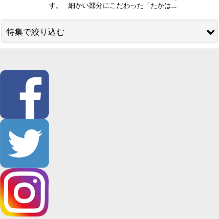
す。 細かい部分にこだわった「たかは…
特集で絞り込む
SALE品
59kimono／コレカラキモノ
単衣・袷用
単衣・夏物
男性用帯
女性用 帯
長襦袢
羽織・コート