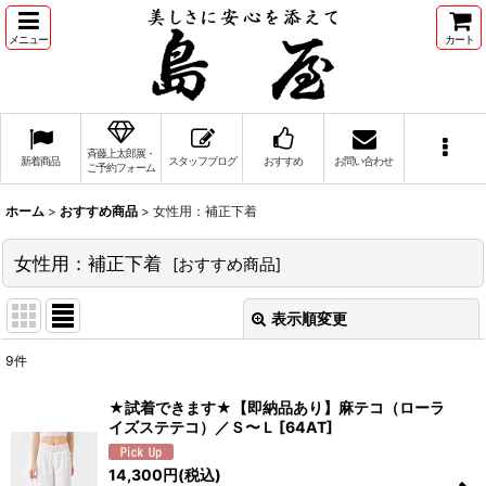
メニュー
カート
斉藤上太郎展・
新着商品
スタッフブログ
おすすめ
お問い合わせ
ご予約フォーム
ホーム
>
おすすめ商品
>
女性用：補正下着
女性用：補正下着
[
おすすめ商品
]
表示順変更
閉じる
9
件
表示数
:
★試着できます★【即納品あり】麻テコ（ローラ
イズステテコ）／Ｓ〜Ｌ
[
64AT
]
並び順
:
14,300
円
(税込)