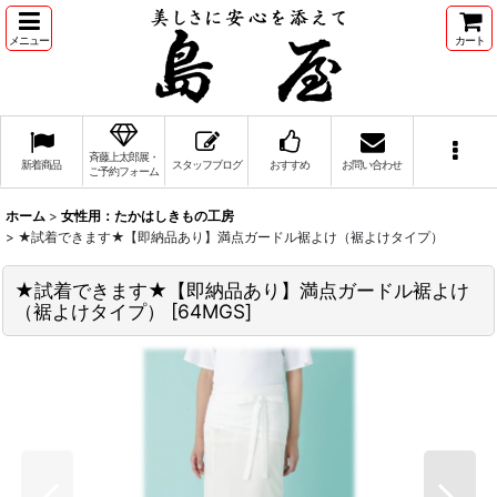
メニュー
カート
斉藤上太郎展・
新着商品
スタッフブログ
おすすめ
お問い合わせ
ご予約フォーム
ホーム
>
女性用：たかはしきもの工房
>
★試着できます★【即納品あり】満点ガードル裾よけ（裾よけタイプ）
★試着できます★【即納品あり】満点ガードル裾よけ
（裾よけタイプ）
[
64MGS
]