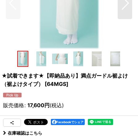
★試着できます★【即納品あり】満点ガードル裾よけ
（裾よけタイプ）
[
64MGS
]
販売価格
:
17,600
円
(税込)
Facebookでシェア
在庫確認はこちら