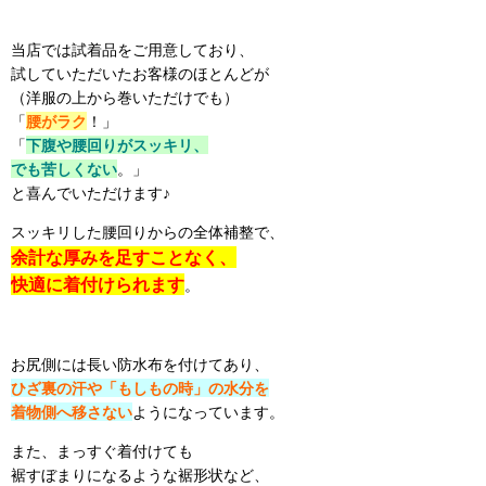
当店では試着品をご用意しており、
試していただいたお客様のほとんどが
（洋服の上から巻いただけでも）
「
腰がラク
！」
「
下腹や腰回りがスッキリ、
でも苦しくない
。」
と喜んでいただけます♪
スッキリした腰回りからの全体補整で、
余計な厚みを
足すことなく、
快適に
着付けられます
。
お尻側には長い防水布を付けてあり、
ひざ裏の汗や「もしもの時」の水分を
着物側へ移さない
ようになっています。
また、まっすぐ着付けても
裾すぼまりになるような裾形状など、