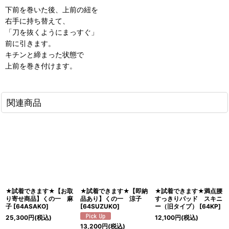
下前を巻いた後、上前の紐を
右手に持ち替えて、
「刀を抜くようにまっすぐ」
前に引きます。
キチンと締まった状態で
上前を巻き付けます。
関連商品
★試着できます★【お取
★試着できます★【即納
★試着できます★満点腰
り寄せ商品】くの一 麻
品あり】くの一 涼子
すっきりパッド スキニ
子
[
64ASAKO
]
[
64SUZUKO
]
ー（旧タイプ）
[
64KP
]
25,300
円
(税込)
12,100
円
(税込)
13,200
円
(税込)