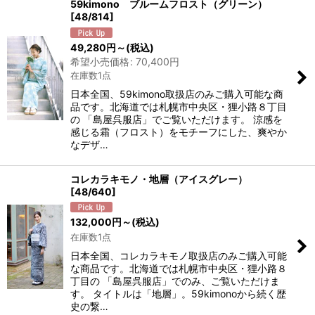
59kimono ブルームフロスト（グリーン）
[
48/814
]
49,280
円
～
(税込)
希望小売価格
:
70,400
円
在庫数1点
日本全国、59kimono取扱店のみご購入可能な商
品です。北海道では札幌市中央区・狸小路８丁目
の 「島屋呉服店」でご覧いただけます。 涼感を
感じる霜（フロスト）をモチーフにした、爽やか
なデザ…
コレカラキモノ・地層（アイスグレー）
[
48/640
]
132,000
円
～
(税込)
在庫数1点
日本全国、コレカラキモノ取扱店のみご購入可能
な商品です。北海道では札幌市中央区・狸小路８
丁目の 「島屋呉服店」でのみ、ご覧いただけま
す。 タイトルは「地層」。59kimonoから続く歴
史の繋…