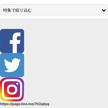
特集で絞り込む
SALE品
59kimono／コレカラキモノ
単衣・袷用
単衣・夏物
男性用帯
女性用 帯
長襦袢
羽織・コート
https://page.line.me/702ajtyq
ショール