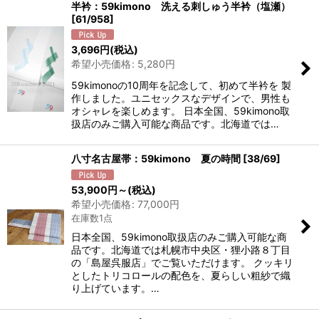
半衿：59kimono 洗える刺しゅう半衿（塩瀬）
[
61/958
]
3,696
円
(税込)
希望小売価格
:
5,280
円
59kimonoの10周年を記念して、初めて半衿を 製
作しました。ユニセックスなデザインで、男性も
オシャレを楽しめます。 日本全国、59kimono取
扱店のみご購入可能な商品です。北海道では…
八寸名古屋帯：59kimono 夏の時間
[
38/69
]
53,900
円
～
(税込)
希望小売価格
:
77,000
円
在庫数1点
日本全国、59kimono取扱店のみご購入可能な商
品です。北海道では札幌市中央区・狸小路８丁目
の「島屋呉服店」でご覧いただけます。 クッキリ
としたトリコロールの配色を、夏らしい粗紗で織
り上げています。…