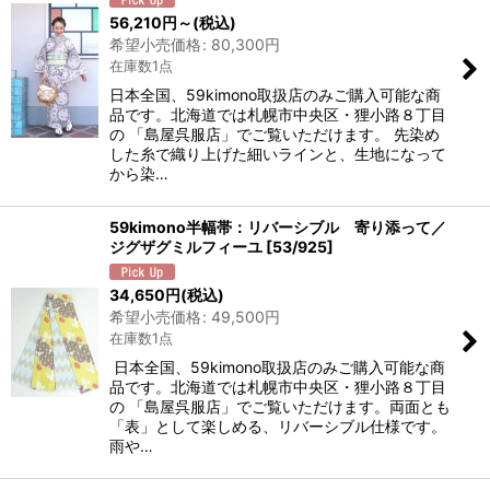
56,210
円
～
(税込)
希望小売価格
:
80,300
円
在庫数1点
日本全国、59kimono取扱店のみご購入可能な商
品です。北海道では札幌市中央区・狸小路８丁目
の 「島屋呉服店」でご覧いただけます。 先染め
した糸で織り上げた細いラインと、生地になって
から染…
59kimono半幅帯：リバーシブル 寄り添って／
ジグザグミルフィーユ
[
53/925
]
34,650
円
(税込)
希望小売価格
:
49,500
円
在庫数1点
日本全国、59kimono取扱店のみご購入可能な商
品です。北海道では札幌市中央区・狸小路８丁目
の 「島屋呉服店」でご覧いただけます。両面とも
「表」として楽しめる、リバーシブル仕様です。
雨や…