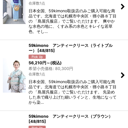
在庫数1点
絞り込む
日本全国、59kimono取扱店のみご購入可能な商
品です。北海道では札幌市中央区・狸小路８丁目
の 「島屋呉服店」でご覧いただけます。 爽やか
な水色の地に、くすみ系の水色とキレイな若草
色、そし…
59kimono アンティークリース（ライトブル
ー）
[
48/815
]
56,210
円
～
(税込)
希望小売価格
:
80,300
円
在庫数1点
日本全国、59kimono取扱店のみご購入可能な商
品です。北海道では札幌市中央区・狸小路８丁目
の 「島屋呉服店」でご覧いただけます。 先染め
した糸で織り上げた細いラインと、生地になって
から染…
59kimono アンティークリース（ブラウン）
[
48/815
]