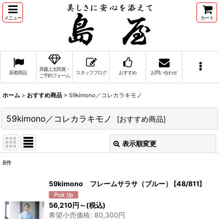
メニュー
カート
斉藤上太郎展・
新着商品
スタッフブログ
おすすめ
お問い合わせ
ご予約フォーム
ホーム
>
おすすめ商品
>
59kimono／コレカラキモノ
59kimono／コレカラキモノ
[
おすすめ商品
]
表示順変更
閉じる
8
件
表示数
:
59kimono フレームサラサ（ブルー）
[
48/811
]
並び順
:
56,210
円
～
(税込)
希望小売価格
:
80,300
円