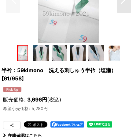
半衿：59kimono 洗える刺しゅう半衿（塩瀬）
[
61/958
]
販売価格
:
3,696
円
(税込)
希望小売価格
:
5,280
円
Facebookでシェア
在庫確認はこちら