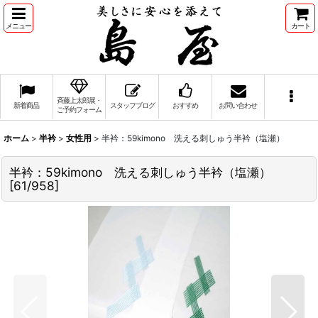
メニュー
カート
斉藤上太郎展・
新着商品
スタッフブログ
おすすめ
お問い合わせ
ご予約フォーム
ホーム
>
半衿
>
女性用
>
半衿：59kimono 洗える刺しゅう半衿（塩瀬）
半衿：59kimono 洗える刺しゅう半衿（塩瀬）
[
61/958
]