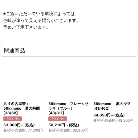
※ご覧いただいている環境によっては、
色味が違って見える場合がございます。
予めご了承下さいませ。
関連商品
八寸名古屋帯：
59kimono フレームサ
59kimono 夏の夕立
59kimono 夏の時間
ラサ（ブルー）
[
41/462
]
[
38/69
]
[
48/811
]
34,650
円
～
(税込)
希望小売価格
:
49,500
円
53,900
円
～
(税込)
56,210
円
～
(税込)
希望小売価格
:
77,000
円
希望小売価格
:
80,300
円