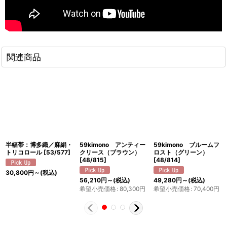
関連商品
半幅帯：博多織／麻絹・
59kimono アンティー
59kimono ブルームフ
トリコロール
[
53/577
]
クリース（ブラウン）
ロスト（グリーン）
[
48/815
]
[
48/814
]
30,800
円
～
(税込)
56,210
円
～
(税込)
49,280
円
～
(税込)
希望小売価格
:
80,300
円
希望小売価格
:
70,400
円