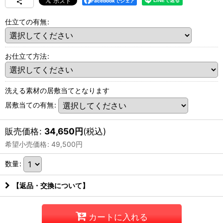
Facebookでシェア
仕立ての有無
:
お仕立て方法
:
洗える素材の居敷当てとなります
居敷当ての有無
:
販売価格
:
34,650
円
(税込)
希望小売価格
:
49,500
円
数量
:
【返品・交換について】
カートに入れる