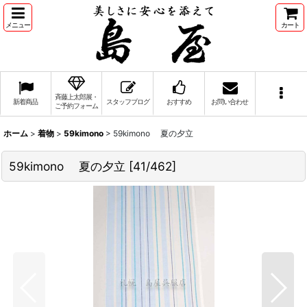
メニュー
カート
斉藤上太郎展・
新着商品
スタッフブログ
おすすめ
お問い合わせ
ご予約フォーム
ホーム
>
着物
>
59kimono
>
59kimono 夏の夕立
59kimono 夏の夕立
[
41/462
]