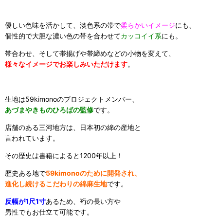
優しい色味を活かして、淡色系の帯で
柔らかいイメージ
にも、
個性的で大胆な濃い色の帯を合わせて
カッコイイ系
にも。
帯合わせ、そして帯揚げや帯締めなどの小物を変えて、
様々なイメージでお楽しみいただけます
。
生地は59kimonoのプロジェクトメンバー、
あづまやきものひろばの監修
です。
店舗のある三河地方は、日本初の綿の産地と
言われています。
その歴史は書籍によると1200年以上！
歴史ある地で
59kimonoのために開発され、
進化し続けるこだわりの綿麻生地
です。
反幅が1尺1寸
あるため、裄の長い方や
男性でもお仕立て可能です。