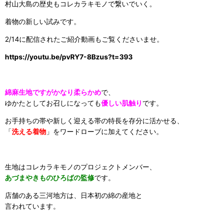
村山大島の歴史もコレカラキモノで繋いでいく。
着物の新しい試みです。
2/14に配信されたご紹介動画もご覧くださいませ。
https://youtu.be/pvRY7-8Bzus?t=393
綿麻生地ですがかなり柔らかめ
で、
ゆかたとしてお召しになっても
優しい肌触り
です。
お手持ちの帯や新しく迎える帯の特長を存分に活かせる、
「
洗える着物
」をワードローブに加えてください。
生地はコレカラキモノのプロジェクトメンバー、
あづまやきものひろばの監修
です。
店舗のある三河地方は、日本初の綿の産地と
言われています。