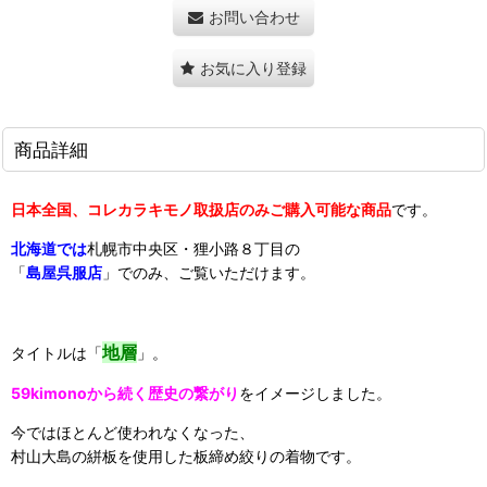
お問い合わせ
お気に入り登録
商品詳細
日本全国、コレカラキモノ取扱店のみご購入可能な商品
です。
北海道では
札幌市中央区・狸小路８丁目の
「
島屋呉服店
」でのみ、ご覧いただけ
ます。
地層
タイトルは「
」。
59kimonoから続く歴史の繋がり
をイメージしました。
今ではほとんど使われなくなった、
村山大島の絣板を使用した板締め絞りの着物です。