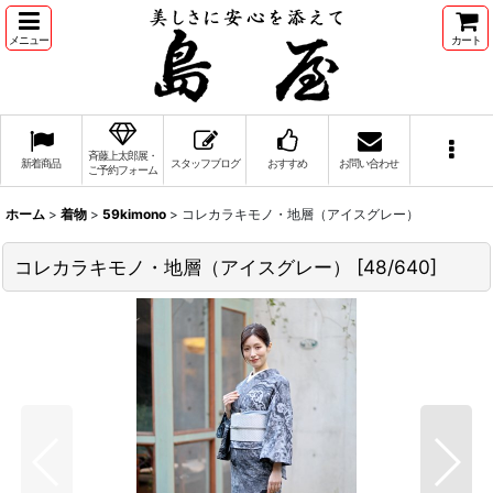
メニュー
カート
斉藤上太郎展・
新着商品
スタッフブログ
おすすめ
お問い合わせ
ご予約フォーム
ホーム
>
着物
>
59kimono
>
コレカラキモノ・地層（アイスグレー）
コレカラキモノ・地層（アイスグレー）
[
48/640
]