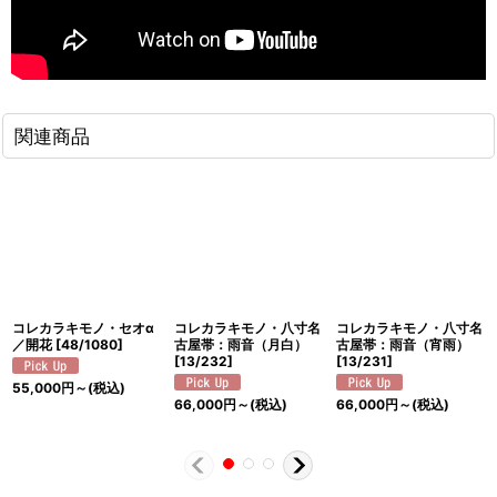
関連商品
コレカラキモノ・セオα
コレカラキモノ・八寸名
コレカラキモノ・八寸名
／開花
[
48/1080
]
古屋帯：雨音（月白）
古屋帯：雨音（宵雨）
[
13/232
]
[
13/231
]
55,000
円
～
(税込)
66,000
円
～
(税込)
66,000
円
～
(税込)