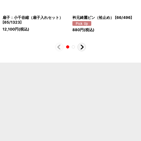
扇子：小千谷縮（扇子入れセット）
衿元綺麗ピン（袷止め）
[
66/496
]
[
65/1323
]
12,100
円
(税込)
880
円
(税込)