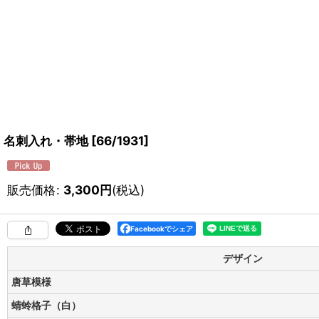
名刺入れ・帯地
[
66/1931
]
販売価格
:
3,300
円
(税込)
Facebookでシェア
デザイン
唐草模様
蜻蛉格子（白）