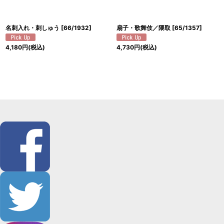
名刺入れ・刺しゅう
[
66/1932
]
扇子・歌舞伎／隈取
[
65/1357
]
4,180
円
(税込)
4,730
円
(税込)