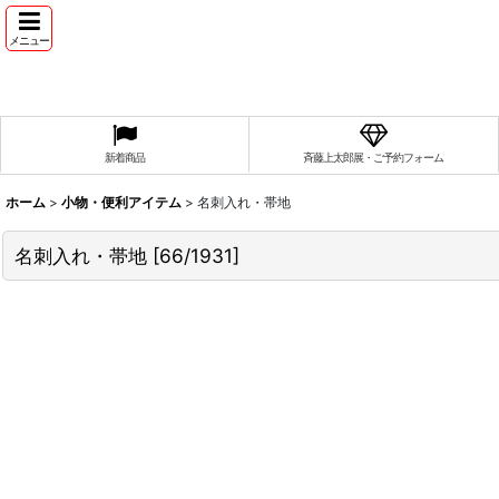
メニュー
新着商品
斉藤上太郎展・ご予約フォーム
ホーム
>
小物・便利アイテム
>
名刺入れ・帯地
名刺入れ・帯地
[
66/1931
]