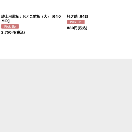
紳士用帯板：おとこ前板（大）
[
64Ｏ
衿之助
[
64E
]
ＭＤ
]
880
円
(税込)
2,750
円
(税込)