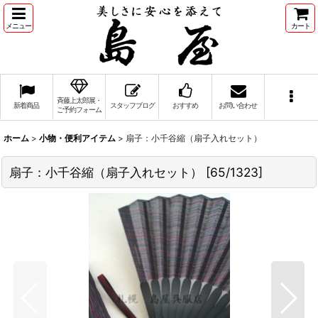
メニュー
カート
斉藤上太郎展・
新着商品
スタッフブログ
おすすめ
お問い合わせ
ご予約フォーム
ホーム
>
小物・便利アイテム
>
扇子：小千谷縮（扇子入れセット）
扇子：小千谷縮（扇子入れセット）
[
65/1323
]