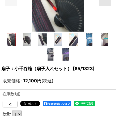
扇子：小千谷縮（扇子入れセット）
[
65/1323
]
販売価格
:
12,100
円
(税込)
在庫数1点
Facebookでシェア
数量
: