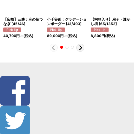
【広幅】三勝：麻の葉つ
小千谷縮：グラデーショ
【桐箱入り】扇子・透か
なぎ
[
45/46
]
ンボーダー
[
41/493
]
し柄
[
65/1352
]
40,700
円
～
(税込)
89,000
円
～
(税込)
8,800
円
(税込)