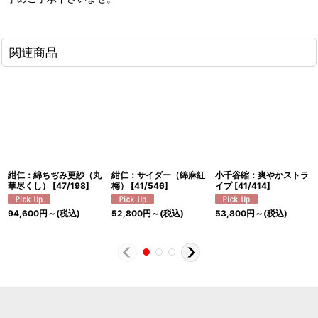
関連商品
紺仁：綿ちぢみ更紗（丸
紺仁：サイダー（綿麻紅
小千谷縮：爽やかストラ
華尽くし）
[
47/198
]
梅）
[
41/546
]
イプ
[
41/414
]
94,600
円
～
(税込)
52,800
円
～
(税込)
53,800
円
～
(税込)