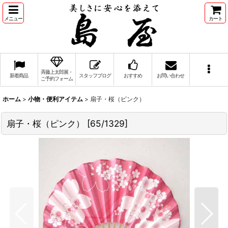
メニュー
カート
斉藤上太郎展・
新着商品
スタッフブログ
おすすめ
お問い合わせ
ご予約フォーム
ホーム
>
小物・便利アイテム
>
扇子・桜（ピンク）
扇子・桜（ピンク）
[
65/1329
]