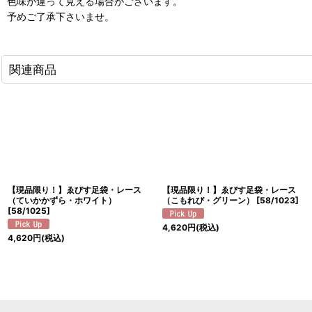
色味が違って見える場合がございます。
予めご了承下さいませ。
関連商品
【現品限り！】ゑびす足袋・レース
【現品限り！】ゑびす足袋・レース
（ていかかずら・ホワイト）
（こもれび・グリーン）
[
58/1023
]
[
58/1025
]
4,620
円
(税込)
4,620
円
(税込)