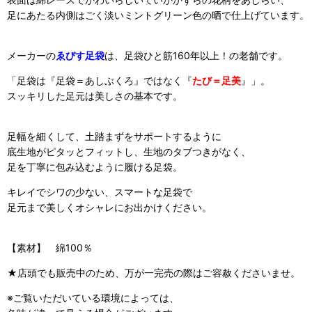
足にあたる内側はごく淡いミントグリーン色の晒で仕上げています。
メーカーの
ゑびす足袋
は、足袋ひと筋160年以上！の老舗です。
「足袋は『足袋＝あしぶくろ』ではなく『
たび＝足美
』」。
スッキリした足元は美しさの基本です。
足幅を細くして、土踏まずをサポートするように
底生地がピタッとフィットし、生地のタブつきがなく、
足を丁寧に包み込むように履ける足袋。
キレイでシワの少ない、スマートな足袋で
足元まで美しくオシャレにお出かけください。
【素材】 綿100％
★店頭でも販売中のため、万が一完売の際はご容赦くださいませ。
※ご覧いただいている環境によっては、