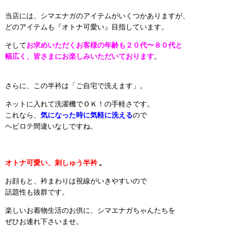
当店には、シマエナガのアイテムがいくつかありますが、
どのアイテムも『オトナ可愛い』目指しています。
そして
お求めいただくお客様の年齢も
２０代〜８０代と
幅広く、皆さまにお楽しみ
いただいております
。
さらに、この半衿は「ご自宅で洗えます」。
ネットに入れて洗濯機でＯＫ！の手軽さです。
これなら、
気になった時に気軽に洗える
ので
ヘビロテ間違いなしですね。
オトナ可愛い、刺しゅう半衿
。
お顔もと、衿まわりは視線がいきやすいので
話題性も抜群です。
楽しいお着物生活のお供に、シマエナガちゃんたちを
ぜひお連れ下さいませ。