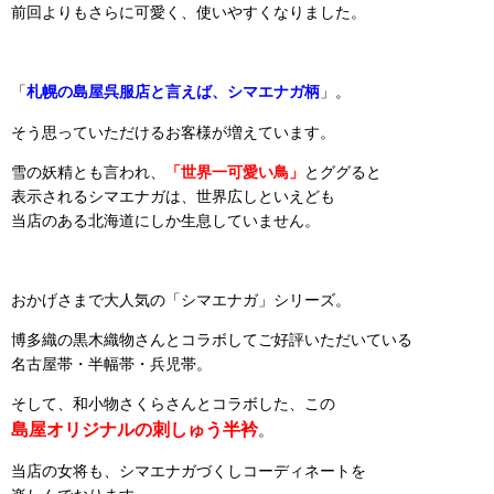
前回よりもさらに可愛く、使いやすくなりました。
「
札幌の島屋呉服店と言えば、シマエナガ柄
」。
そう思っていただけるお客様が増えています。
雪の妖精とも言われ、
「世界一可愛い鳥」
とググると
表示されるシマエナガは、世界広しといえども
当店のある北海道にしか生息していません。
おかげさまで大人気の「シマエナガ」シリーズ。
博多織の黒木織物さんとコラボしてご好評いただいている
名古屋帯・半幅帯・兵児帯。
そして、和小物さくらさんとコラボした、この
島屋オリジナルの
刺しゅう半衿
。
当店の女将も、シマエナガづくしコーディネートを