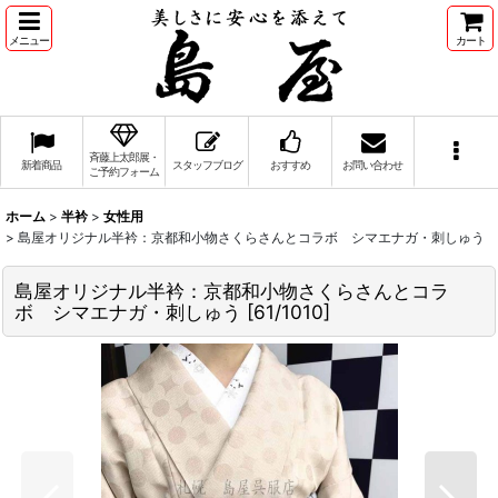
メニュー
カート
斉藤上太郎展・
新着商品
スタッフブログ
おすすめ
お問い合わせ
ご予約フォーム
ホーム
>
半衿
>
女性用
>
島屋オリジナル半衿：京都和小物さくらさんとコラボ シマエナガ・刺しゅう
島屋オリジナル半衿：京都和小物さくらさんとコラ
ボ シマエナガ・刺しゅう
[
61/1010
]