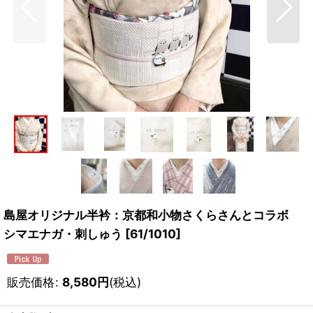
島屋オリジナル半衿：京都和小物さくらさんとコラボ
シマエナガ・刺しゅう
[
61/1010
]
販売価格
:
8,580
円
(税込)