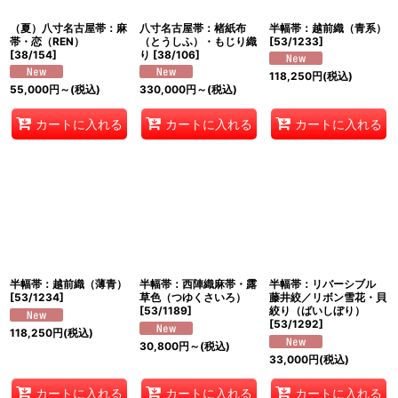
（夏）八寸名古屋帯：麻
八寸名古屋帯：楮紙布
半幅帯：越前織（青系）
帯・恋（REN）
（とうしふ）・もじり織
[
53/1233
]
[
38/154
]
り
[
38/106
]
118,250
円
(税込)
55,000
円
～
(税込)
330,000
円
～
(税込)
カートに入れる
カートに入れる
カートに入れる
半幅帯：越前織（薄青）
半幅帯：西陣織麻帯・露
半幅帯：リバーシブル
[
53/1234
]
草色（つゆくさいろ）
藤井絞／リボン雪花・貝
[
53/1189
]
絞り（ばいしぼり）
[
53/1292
]
118,250
円
(税込)
30,800
円
～
(税込)
33,000
円
(税込)
カートに入れる
カートに入れる
カートに入れる