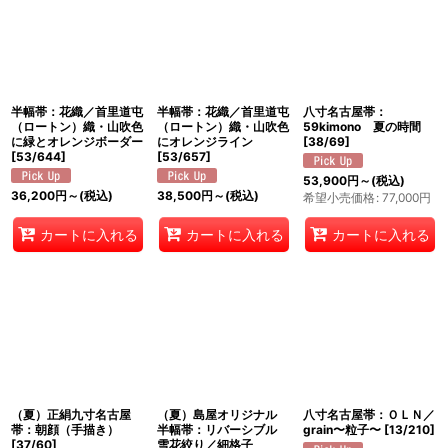
絞り込む
半幅帯：花織／首里道屯
半幅帯：花織／首里道屯
八寸名古屋帯：
（ロートン）織・山吹色
（ロートン）織・山吹色
59kimono 夏の時間
に緑とオレンジボーダー
にオレンジライン
[
38/69
]
[
53/644
]
[
53/657
]
53,900
円
～
(税込)
36,200
円
～
(税込)
38,500
円
～
(税込)
希望小売価格
:
77,000
円
カートに入れる
カートに入れる
カートに入れる
（夏）正絹九寸名古屋
（夏）島屋オリジナル
八寸名古屋帯：ＯＬＮ／
帯：朝顔（手描き）
半幅帯：リバーシブル
grain〜粒子〜
[
13/210
]
[
37/60
]
雪花絞り／細格子