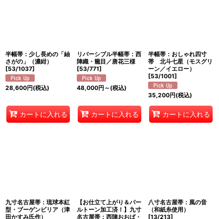
半幅帯：少し長めの「紬
リバーシブル半幅帯：西
半幅帯：おしゃれ四寸
さがの」（濃紺）
陣織・籠目／唐花三様
帯 北斗七星（モスグリ
[
53/1037
]
[
53/771
]
ーン／イエロー）
[
53/1001
]
28,600
円
(税込)
48,000
円
～
(税込)
35,200
円
(税込)
カートに入れる
カートに入れる
カートに入れる
九寸名古屋帯：琉球本紅
【お仕立て上がり＆パー
八寸名古屋帯：風の音
型・ブーゲンビリア（津
ルトーン加工済！】九寸
（和紙糸使用）
田かすみ氏作）
名古屋帯：西陣おおば・
[
13/213
]