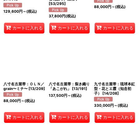
[
53/295
]
88,000
円
～
(税込)
129,600
円
～
(税込)
37,800
円
(税込)
カートに入れる
カートに入れる
カートに入れる
八寸名古屋帯：ＯＬＮ／
八寸名古屋帯：裂き織り
九寸名古屋帯：琉球本紅
grain〜ミチ〜
[
13/209
]
「あこがれ」
[
13/191
]
型・花とエ霞（知念初
子）
[
14/208
]
137,500
円
～
(税込)
88,000
円
～
(税込)
330,000
円
～
(税込)
カートに入れる
カートに入れる
カートに入れる