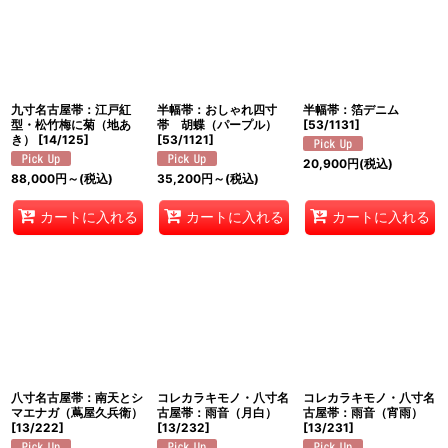
九寸名古屋帯：江戸紅
半幅帯：おしゃれ四寸
半幅帯：箔デニム
型・松竹梅に菊（地あ
帯 胡蝶（パープル）
[
53/1131
]
き）
[
14/125
]
[
53/1121
]
20,900
円
(税込)
88,000
円
～
(税込)
35,200
円
～
(税込)
カートに入れる
カートに入れる
カートに入れる
八寸名古屋帯：南天とシ
コレカラキモノ・八寸名
コレカラキモノ・八寸名
マエナガ（蔦屋久兵衛）
古屋帯：雨音（月白）
古屋帯：雨音（宵雨）
[
13/222
]
[
13/232
]
[
13/231
]