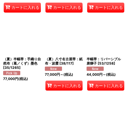
カートに入れる
カートに入れる
カートに入れる
（夏）半幅帯：手織り自
（夏）八寸名古屋帯：紙
半幅帯：リバーシブル
然布（葛／くず）墨色
布・波霞
[
38/117
]
唐獅子
[
53/1258
]
[
35/1265
]
77,000
円
～
(税込)
44,000
円
～
(税込)
77,000
円
(税込)
カートに入れる
カートに入れる