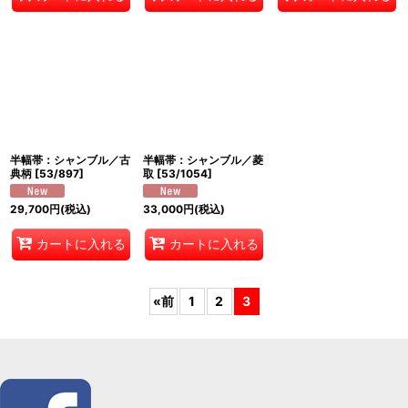
半幅帯：シャンブル／古
半幅帯：シャンブル／菱
典柄
[
53/897
]
取
[
53/1054
]
29,700
円
(税込)
33,000
円
(税込)
カートに入れる
カートに入れる
«
前
1
2
3