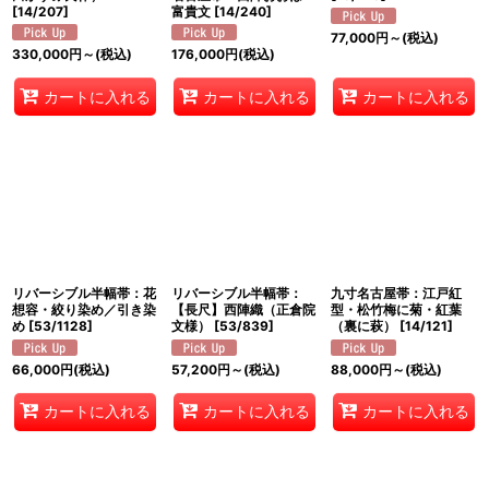
[
14/207
]
富貴文
[
14/240
]
77,000
円
～
(税込)
330,000
円
～
(税込)
176,000
円
(税込)
カートに入れる
カートに入れる
カートに入れる
リバーシブル半幅帯：花
リバーシブル半幅帯：
九寸名古屋帯：江戸紅
想容・絞り染め／引き染
【長尺】西陣織（正倉院
型・松竹梅に菊・紅葉
め
[
53/1128
]
文様）
[
53/839
]
（裏に萩）
[
14/121
]
66,000
円
(税込)
57,200
円
～
(税込)
88,000
円
～
(税込)
カートに入れる
カートに入れる
カートに入れる