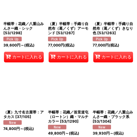
半幅帯：花織／八重山み
（夏）半幅帯：手織り自
（夏）半幅帯：手織り自
んさー織・シック
然布（葛／くず）アーモ
然布（葛／くず）きなり
[
53/1298
]
ンド
[
53/1267
]
色
[
53/1263
]
39,600
円
～
(税込)
77,000
円
(税込)
77,000
円
(税込)
カートに入れる
カートに入れる
カートに入れる
（夏）九寸名古屋帯：ア
半幅帯：花織／首里道屯
半幅帯：花織／八重山み
タカス
[
37/105
]
（ロートン）織・マルチ
んさー織・ブラック系
カラー
[
53/1290
]
[
53/1304
]
74,800
円
～
(税込)
49,800
円
～
(税込)
39,930
円
～
(税込)