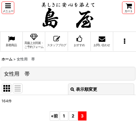
メニュー
カート
斉藤上太郎展・
新着商品
スタッフブログ
おすすめ
お問い合わせ
ご予約フォーム
ホーム
>
女性用 帯
女性用 帯
表示順変更
閉じる
164
件
表示数
:
«
前
1
2
3
並び順
: