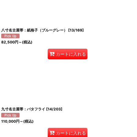
八寸名古屋帯：紙格子（ブルーグレー）
[
13/169
]
82,500
円
～
(税込)
カートに入れる
九寸名古屋帯：バタフライ
[
14/203
]
110,000
円
～
(税込)
カートに入れる