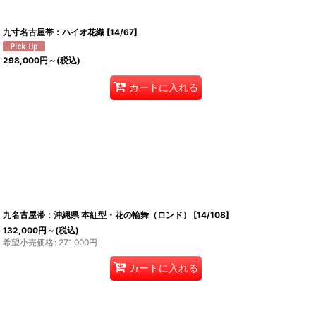
九寸名古屋帯：ハイオ花織
[
14/67
]
298,000
円
～
(税込)
カートに入れる
九名古屋帯：沖縄県 本紅型・花の輪舞（ロンド）
[
14/108
]
132,000
円
～
(税込)
希望小売価格
:
271,000
円
カートに入れる