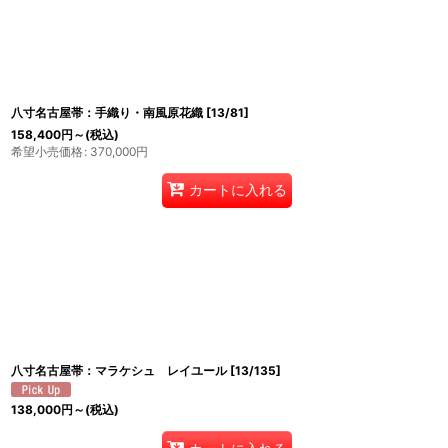
八寸名古屋帯：手織り・南風原花織
[
13/81
]
158,400
円
～
(税込)
希望小売価格
:
370,000
円
カートに入れる
八寸名古屋帯：マラケシュ レイユール
[
13/135
]
138,000
円
～
(税込)