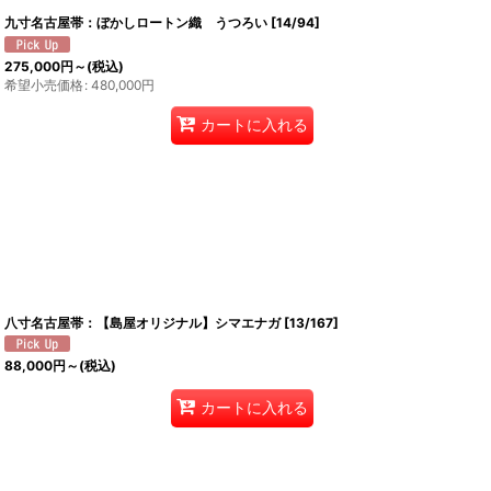
九寸名古屋帯：ぼかしロートン織 うつろい
[
14/94
]
275,000
円
～
(税込)
希望小売価格
:
480,000
円
カートに入れる
八寸名古屋帯：【島屋オリジナル】シマエナガ
[
13/167
]
88,000
円
～
(税込)
カートに入れる