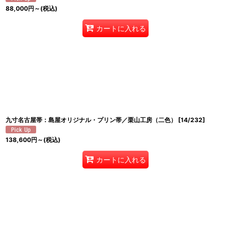
88,000
円
～
(税込)
カートに入れる
九寸名古屋帯：島屋オリジナル・プリン帯／栗山工房（二色）
[
14/232
]
138,600
円
～
(税込)
カートに入れる