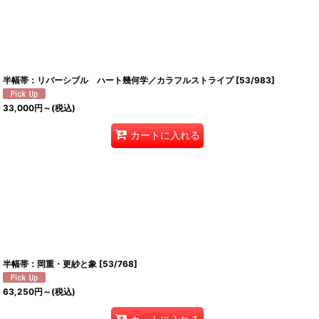
半幅帯：リバーシブル ハート幾何学／カラフルストライプ
[
53/983
]
33,000
円
～
(税込)
カートに入れる
半幅帯：岡重・更紗と象
[
53/768
]
63,250
円
～
(税込)