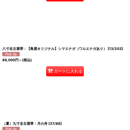
八寸名古屋帯：【島屋オリジナル】シマエナガ（ワルエナガあり）
[
13/203
]
88,000
円
～
(税込)
カートに入れる
（夏）九寸名古屋帯：月の舟
[
37/88
]