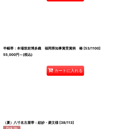
半幅帯：本場筑前博多織 福岡県知事賞受賞柄 椿
[
53/1100
]
55,000
円
～
(税込)
カートに入れる
（夏）八寸名古屋帯：紋紗・菱文様
[
38/113
]