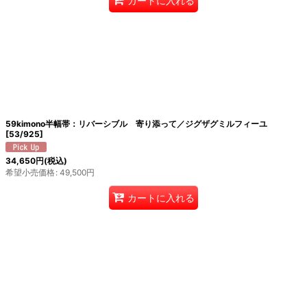
カートに入れる
59kimono半幅帯：リバーシブル 寄り添って／ジグザグミルフィーユ
[
53/925
]
34,650
円
(税込)
希望小売価格
:
49,500
円
カートに入れる