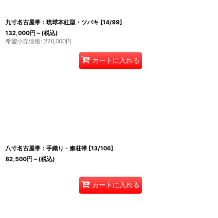
九寸名古屋帯：琉球本紅型・ツバキ
[
14/99
]
132,000
円
～
(税込)
希望小売価格
:
270,000
円
カートに入れる
八寸名古屋帯：手織り・秦荘帯
[
13/106
]
82,500
円
～
(税込)
カートに入れる