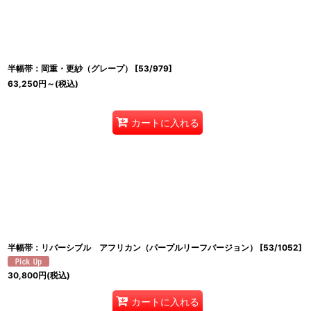
半幅帯：岡重・更紗（グレープ）
[
53/979
]
63,250
円
～
(税込)
カートに入れる
半幅帯：リバーシブル アフリカン（パープルリーフバージョン）
[
53/1052
]
30,800
円
(税込)
カートに入れる