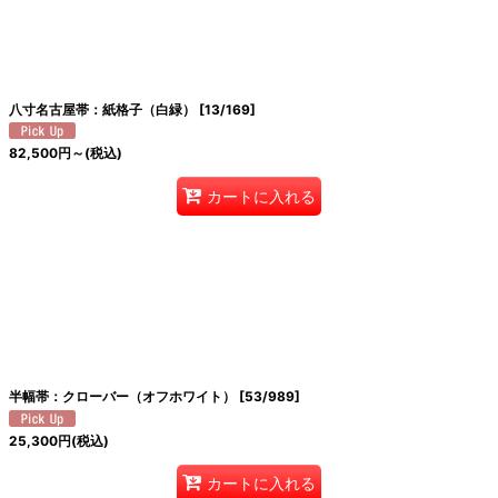
八寸名古屋帯：紙格子（白緑）
[
13/169
]
82,500
円
～
(税込)
カートに入れる
半幅帯：クローバー（オフホワイト）
[
53/989
]
25,300
円
(税込)
カートに入れる