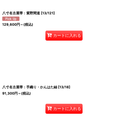
八寸名古屋帯：紫野間道
[
13/121
]
129,600
円
～
(税込)
カートに入れる
八寸名古屋帯：手織り・かんはた紬
[
13/18
]
91,300
円
～
(税込)
カートに入れる