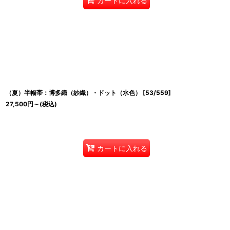
カートに入れる
（夏）半幅帯：博多織（紗織）・ドット（水色）
[
53/559
]
27,500
円
～
(税込)
カートに入れる