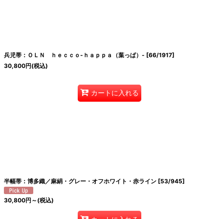
兵児帯：ＯＬＮ ｈｅｃｃｏ-ｈａｐｐａ（葉っぱ）-
[
66/1917
]
30,800
円
(税込)
カートに入れる
半幅帯：博多織／麻絹・グレー・オフホワイト・赤ライン
[
53/945
]
30,800
円
～
(税込)