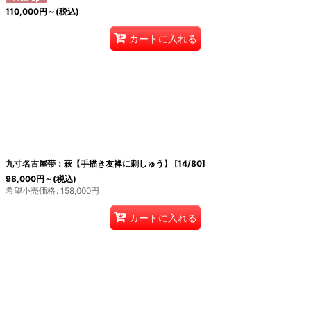
110,000
円
～
(税込)
カートに入れる
九寸名古屋帯：萩【手描き友禅に刺しゅう】
[
14/80
]
98,000
円
～
(税込)
希望小売価格
:
158,000
円
カートに入れる