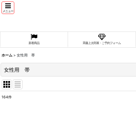
メニュー
新着商品
斉藤上太郎展・ご予約フォーム
ホーム
>
女性用 帯
女性用 帯
164
件
表示数
:
並び順
: