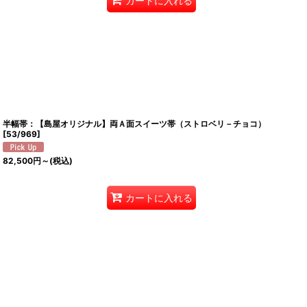
カートに入れる
半幅帯：【島屋オリジナル】両Ａ面スイーツ帯（ストロベリ－チョコ）
[
53/969
]
82,500
円
～
(税込)
カートに入れる