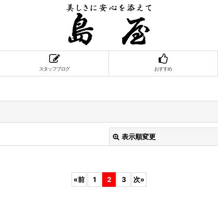
スタッフブログ
おすすめ
表示順変更
«
前
1
2
3
次
»
絞り込む