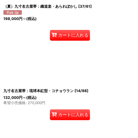
（夏）九寸名古屋帯：織道楽・あられぼかし
[
37/61
]
198,000
円
～
(税込)
カートに入れる
九寸名古屋帯：琉球本紅型・コチョウラン
[
14/98
]
132,000
円
～
(税込)
希望小売価格
:
270,000
円
カートに入れる