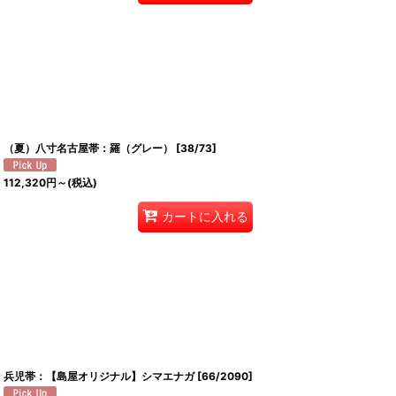
（夏）八寸名古屋帯：羅（グレー）
[
38/73
]
112,320
円
～
(税込)
カートに入れる
兵児帯：【島屋オリジナル】シマエナガ
[
66/2090
]