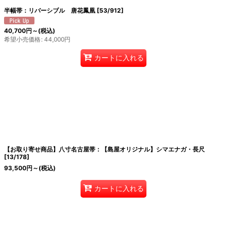
半幅帯：リバーシブル 唐花鳳凰
[
53/912
]
40,700
円
～
(税込)
希望小売価格
:
44,000
円
カートに入れる
【お取り寄せ商品】八寸名古屋帯：【島屋オリジナル】シマエナガ・長尺
[
13/178
]
93,500
円
～
(税込)
カートに入れる