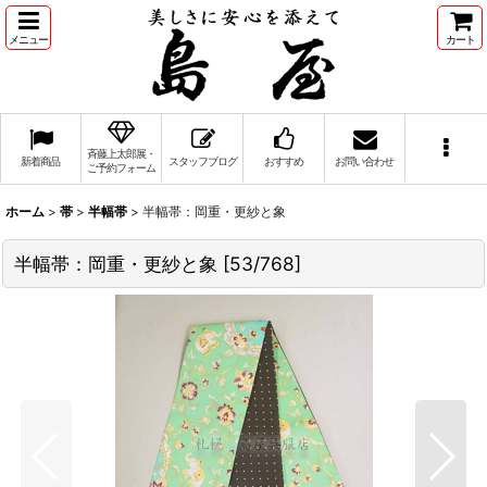
メニュー
カート
斉藤上太郎展・
新着商品
スタッフブログ
おすすめ
お問い合わせ
ご予約フォーム
ホーム
>
帯
>
半幅帯
>
半幅帯：岡重・更紗と象
半幅帯：岡重・更紗と象
[
53/768
]