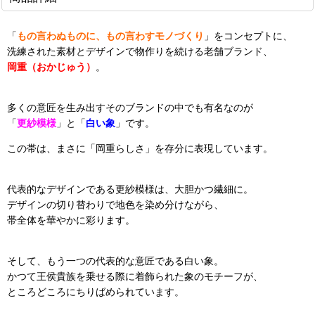
「
もの言わぬものに、もの言わすモノづくり
」をコンセプトに、
洗練された素材とデザインで物作りを続ける老舗ブランド、
岡重（おかじゅう）
。
多くの意匠を生み出すそのブランドの中でも有名なのが
「
更紗模様
」と「
白い象
」です。
この帯は、まさに「岡重らしさ」を存分に表現しています。
代表的なデザインである更紗模様は、大胆かつ繊細に。
デザインの切り替わりで地色を染め分けながら、
帯全体を華やかに彩ります。
そして、もう一つの代表的な意匠である白い象。
かつて王侯貴族を乗せる際に着飾られた象のモチーフが、
ところどころにちりばめられています。