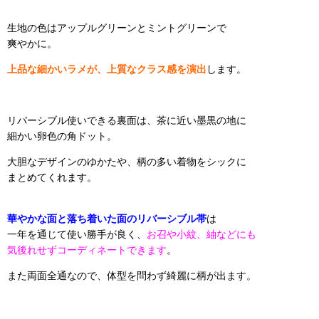
生地の色はアップルグリーンとミントグリーンで
爽やかに。
上品な細かいラメが、上質なクラス感を演出
します。
リバーシブル使いできる裏面は、茶に近い墨黒の地に
細かい卵色の角ドット。
大胆なデザインのゆかたや、柄の多い着物をシックに
まとめてくれます。
華やかな面と落ち着いた面のリバーシブル帯
は
一年を通じて使い勝手が良く、
お召や小紋、紬などにも
気後れせずコーディネートできます
。
また両面全通なので、体型を問わず綺麗に柄が出ます。