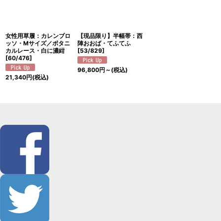
女性用草履：カレンブロ
【現品限り】半幅帯：西
ッソ・Mサイズ／ボタニ
陣おおば・てふてふ
カルレース・白に濃紺
[
53/829
]
[
60/476
]
96,800
円
～
(税込)
21,340
円
(税込)