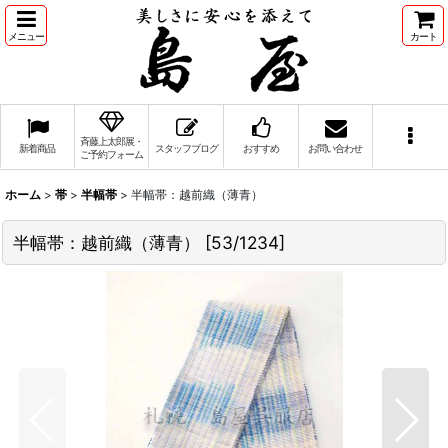
メニュー
カート
斉藤上太郎展・
新着商品
スタッフブログ
おすすめ
お問い合わせ
ご予約フォーム
ホーム
>
帯
>
半幅帯
>
半幅帯：越前織（薄青）
半幅帯：越前織（薄青）
[
53/1234
]