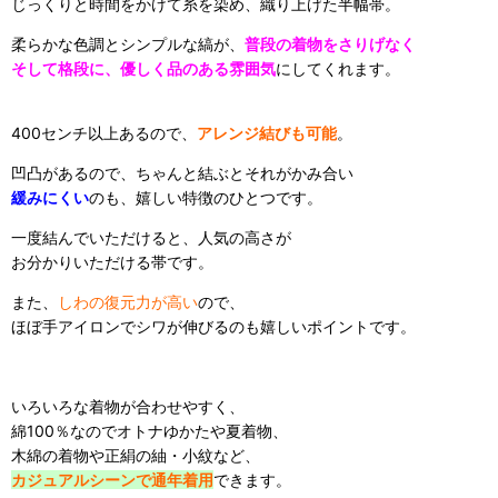
じっくりと時間をかけて糸を染め、織り上げた半幅帯。
柔らかな色調とシンプルな縞が、
普段の着物をさりげなく
そして格段に、優しく品のある雰囲気
にしてくれます。
400センチ以上あるので、
アレンジ結びも可能
。
凹凸があるので、ちゃんと結ぶとそれがかみ合い
緩みにくい
のも、嬉しい特徴のひとつです。
一度結んでいただけると、人気の高さが
お分かりいただける帯です。
また、
しわの復元力が高い
ので、
ほぼ手アイロンでシワが伸びるのも嬉しいポイントです。
いろいろな着物が合わせやすく、
綿100％なのでオトナゆかたや夏着物、
木綿の着物や正絹の紬・小紋など、
カジュアルシーンで通年着用
できます。