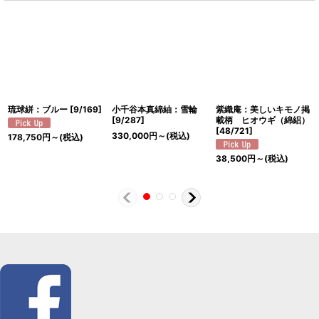
琉球絣：ブルー
[
9/169
]
小千谷本真綿紬：雪輪
紫織庵：美しいキモノ掲
[
9/287
]
載柄 ヒオウギ（綿絽）
[
48/721
]
330,000
円
～
(税込)
178,750
円
～
(税込)
38,500
円
～
(税込)