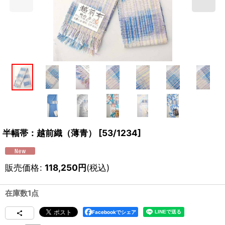
半幅帯：越前織（薄青）
[
53/1234
]
販売価格
:
118,250
円
(税込)
在庫数1点
Facebookでシェア