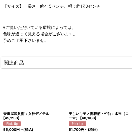
【サイズ】 長さ：約415センチ、幅：約17.0センチ
※ご覧いただいている環境によっては、
色味が違って見える場合がございます。
予めご了承下さいませ。
関連商品
誉田屋源兵衛：女神デメテル
美しいキモノ掲載柄・竺仙：水玉（コ
[
45/233
]
ーマ）
[
48/608
]
55,000
円
～
(税込)
51,700
円
～
(税込)