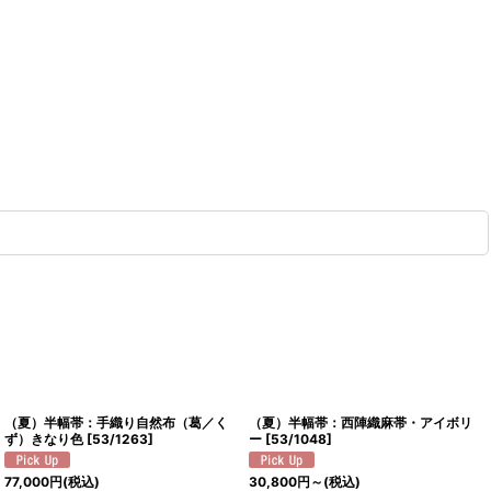
（夏）半幅帯：手織り自然布（葛／く
（夏）半幅帯：西陣織麻帯・アイボリ
ず）きなり色
[
53/1263
]
ー
[
53/1048
]
77,000
円
(税込)
30,800
円
～
(税込)