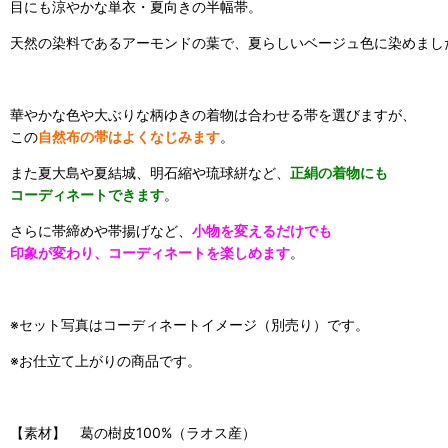
目にも涼やかな単衣・夏向きの半幅帯。
天然の染料であるアーモンドの葉で、夏らしいベージュ色に染めまし
華やかな色や大ぶりな柄ゆきの着物は合わせる帯を選びますが、
この
自然布の帯はよくなじみます
。
また夏大島や夏結城、明石縮や琉球絣など、
正絹の着物にも
コーディネートできます
。
さらに帯締めや帯揚げなど、
小物を変えるだけでも
印象が変わり、コーディネートを楽しめます
。
※セット写真はコーディネートイメージ（別売り）です。
※お仕立て上がりの商品です。
【素材】 葛の樹皮100%（ラオス産）