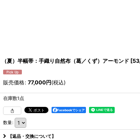
（夏）半幅帯：手織り自然布（葛／くず）アーモンド
[
53
販売価格
:
77,000
円
(税込)
在庫数1点
Facebookでシェア
数量
:
【返品・交換について】