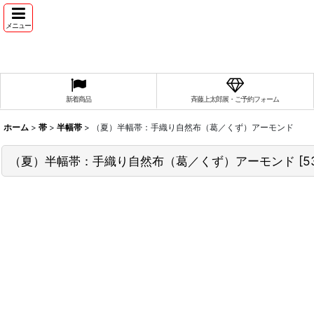
メニュー
新着商品
斉藤上太郎展・ご予約フォーム
ホーム
>
帯
>
半幅帯
>
（夏）半幅帯：手織り自然布（葛／くず）アーモンド
（夏）半幅帯：手織り自然布（葛／くず）アーモンド
[
5