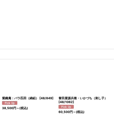
紫織庵：バラ匹田（綿絽）
[
48/849
]
誉田屋源兵衛・いかづち（刺し子）
[
48/1062
]
38,500
円
～
(税込)
60,500
円
～
(税込)