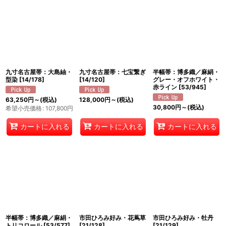
九寸名古屋帯：大島紬・
九寸名古屋帯：七宝繋ぎ
半幅帯：博多織／麻絹・
型染
[
14/178
]
[
14/120
]
グレー・オフホワイト・
赤ライン
[
53/945
]
63,250
円
～
(税込)
128,000
円
～
(税込)
30,800
円
～
(税込)
希望小売価格
:
107,800
円
カートに入れる
カートに入れる
カートに入れる
半幅帯：博多織／麻絹・
市田ひろみ好み・花蔦草
市田ひろみ好み・牡丹
トリコロール
[
53/577
]
[
21/128
]
[
21/129
]