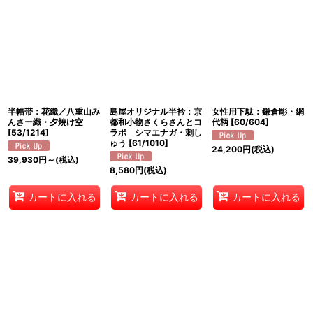
半幅帯：花織／八重山み
島屋オリジナル半衿：京
女性用下駄：鎌倉彫・網
んさー織・夕焼け空
都和小物さくらさんとコ
代柄
[
60/604
]
[
53/1214
]
ラボ シマエナガ・刺し
ゅう
[
61/1010
]
24,200
円
(税込)
39,930
円
～
(税込)
8,580
円
(税込)
カートに入れる
カートに入れる
カートに入れる