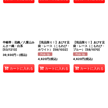
半幅帯：花織／八重山み
【現品限り！】ゑびす足
【現品限り！】ゑびす足
んさー織・白系
袋・レース（こもれび・
袋・レース（こもれび・
[
53/1213
]
ホワイト）
[
58/1032
]
ブルー）
[
58/1070
]
39,930
円
～
(税込)
4,620
円
(税込)
4,620
円
(税込)
カートに入れる
カートに入れる
カートに入れる