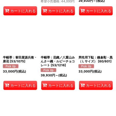
39,930
円
～
(税込)
希望小売価格
:
44,000
円
カートに入れる
カートに入れる
カートに入れる
半幅帯：誉田屋源兵衛・
半幅帯：花織／八重山み
男性用下駄：鎌倉彫・黒
唐花
[
53/1075
]
んさー織・ルビーチョコ
（Ｌサイズ）
[
60/601
]
レート
[
53/1216
]
33,000
円
(税込)
33,000
円
(税込)
39,930
円
～
(税込)
カートに入れる
カートに入れる
カートに入れる