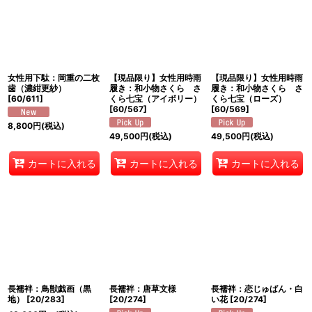
絞り込む
女性用下駄：岡重の二枚
【現品限り】女性用時雨
【現品限り】女性用時雨
歯（濃紺更紗）
履き：和小物さくら さ
履き：和小物さくら さ
[
60/611
]
くら七宝（アイボリー）
くら七宝（ローズ）
[
60/567
]
[
60/569
]
8,800
円
(税込)
49,500
円
(税込)
49,500
円
(税込)
カートに入れる
カートに入れる
カートに入れる
長襦袢：鳥獣戯画（黒
長襦袢：唐草文様
長襦袢：恋じゅばん・白
地）
[
20/283
]
[
20/274
]
い花
[
20/274
]