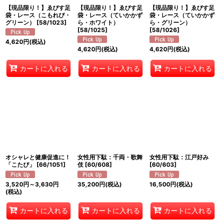
【現品限り！】ゑびす足
【現品限り！】ゑびす足
【現品限り！】ゑびす足
袋・レース（こもれび・
袋・レース（ていかかず
袋・レース（ていかかず
グリーン）
[
58/1023
]
ら・ホワイト）
ら・グリーン）
[
58/1025
]
[
58/1026
]
4,620
円
(税込)
4,620
円
(税込)
4,620
円
(税込)
カートに入れる
カートに入れる
カートに入れる
オシャレと健康促進に！
女性用下駄：千両・歌舞
女性用下駄：江戸好み
「こたび」
[
66/1051
]
伎
[
60/608
]
[
60/603
]
3,520
円
～3,630
円
35,200
円
(税込)
16,500
円
(税込)
(税込)
カートに入れる
カートに入れる
カートに入れる