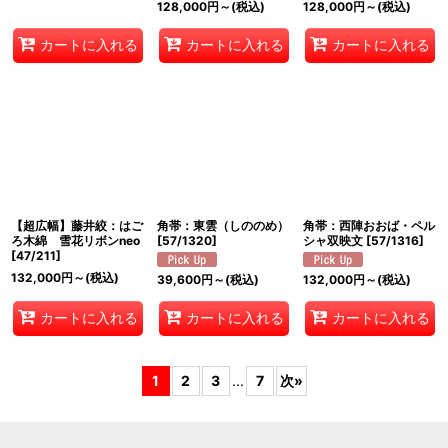
128,000
円
～
(税込)
128,000
円
～
(税込)
カートに入れる
カートに入れる
カートに入れる
【超広幅】藤井絞：はご
角帯：東雲（しののめ）
角帯：西陣おおば・ペル
ろ木綿 雪花リボンneo
[
57/1320
]
シャ双映文
[
57/1316
]
[
47/211
]
132,000
円
～
(税込)
39,600
円
～
(税込)
132,000
円
～
(税込)
カートに入れる
カートに入れる
カートに入れる
1
2
3
...
7
次
»