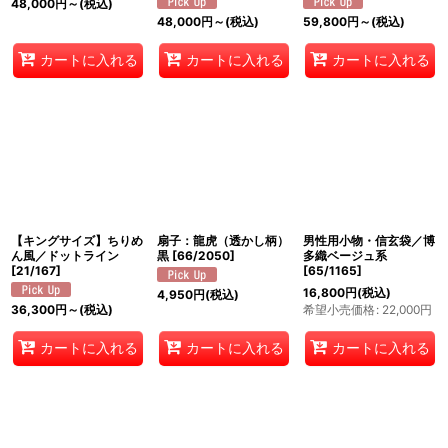
48,000
円
～
(税込)
48,000
円
～
(税込)
59,800
円
～
(税込)
カートに入れる
カートに入れる
カートに入れる
【キングサイズ】ちりめ
扇子：龍虎（透かし柄）
男性用小物・信玄袋／博
ん風／ドットライン
黒
[
66/2050
]
多織ベージュ系
[
21/167
]
[
65/1165
]
16,800
円
(税込)
4,950
円
(税込)
希望小売価格
:
22,000
円
36,300
円
～
(税込)
カートに入れる
カートに入れる
カートに入れる