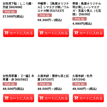
女性用下駄：しころ織・
半幅帯：【島屋オリジナ
帯留：島屋オリジナル
升紋
[
60/606
]
ル】シマエナガ柄／ワル
羽が美しい♪シマエナ
エナガ柄
[
53/1237
]
ガ・見返り美人（七宝
焼）
[
56/00
]
27,500
円
(税込)
58,300
円
～
(税込)
4,980
円
(税込)
カートに入れる
カートに入れる
カートに入れる
女性用草履：【一脇】木
久留米絣：雪持ち笹と紅
久留米絣：牡丹
草履・赤
[
60/582
]
葉
[
47/207
]
[
47/204
]
49,500
円
(税込)
49,500
円
～
(税込)
49,500
円
～
(税込)
カートに入れる
カートに入れる
カートに入れる