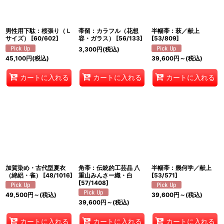
男性用下駄：桜張り（Ｌ
帯留：カラフル（花想
半幅帯：萩／献上
サイズ）
[
60/602
]
容・ガラス）
[
56/133
]
[
53/809
]
3,300
円
(税込)
45,100
円
(税込)
39,600
円
～
(税込)
カートに入れる
カートに入れる
カートに入れる
加賀染め・古代型夏衣
角帯：伝統的工芸品 八
半幅帯：幾何学／献上
（綿絽・雀）
[
48/1016
]
重山みんさー織・白
[
53/571
]
[
57/1408
]
49,500
円
～
(税込)
39,600
円
～
(税込)
39,600
円
～
(税込)
カートに入れる
カートに入れる
カートに入れる