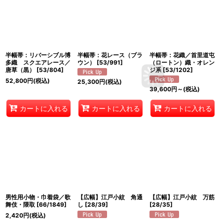
半幅帯：リバーシブル博
半幅帯：花レース（ブラ
半幅帯：花織／首里道屯
多織 スクエアレース／
ウン）
[
53/991
]
（ロートン）織・オレン
唐草（黒）
[
53/804
]
ジ系
[
53/1202
]
52,800
円
(税込)
25,300
円
(税込)
39,600
円
～
(税込)
カートに入れる
カートに入れる
カートに入れる
男性用小物・巾着袋／歌
【広幅】江戸小紋 角通
【広幅】江戸小紋 万筋
舞伎・隈取
[
66/1849
]
し
[
28/39
]
[
28/35
]
2,420
円
(税込)