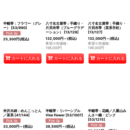
半幅帯：フラワー（グレ
八寸名古屋帯：手織り・
八寸名古屋帯：手織り・
ー）
[
53/990
]
片貝布帯（ブルーグラデ
片貝布帯（茶系市松）
ーション）
[
13/128
]
[
13/127
]
132,000
円
～
(税込)
132,000
円
～
(税込)
25,300
円
(税込)
希望小売価格
:
希望小売価格
:
198,000
円
198,000
円
カートに入れる
カートに入れる
カートに入れる
米沢木綿：めんこっとん
半幅帯：リバーシブル
半幅帯：花織／八重山み
／茶系
[
47/144
]
Vine flower
[
53/1007
]
んさー織・ピンク
[
53/1215
]
33,000
円
～
(税込)
38,500
円
～
(税込)