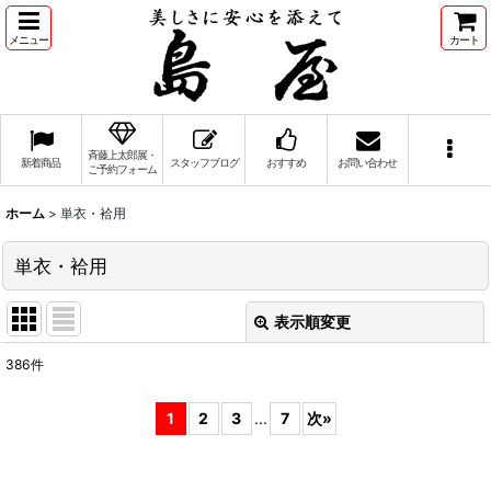
メニュー
カート
斉藤上太郎展・
新着商品
スタッフブログ
おすすめ
お問い合わせ
ご予約フォーム
ホーム
>
単衣・袷用
単衣・袷用
表示順変更
閉じる
386
件
表示数
:
1
2
3
...
7
次
»
並び順
: