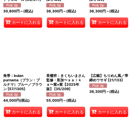
30,800
円
～
(税込)
36,300
円
～
(税込)
36,300
円
～
(税込)
カートに入れる
カートに入れる
カートに入れる
角帯：bulan
長襦袢：きくちいまさん
【広幅】ちりめん風／帯
purnama（ブラン・プ
監修・彩加〜ｓａｉｋ
締めウサギ
[
21/133
]
ルナマ）ブルー／ブラウ
ａ〜紫×紫【2025年
ン
[
57/1305
]
版】
[
35/209
]
36,300
円
～
(税込)
44,000
円
(税込)
55,000
円
～
(税込)
カートに入れる
カートに入れる
カートに入れる