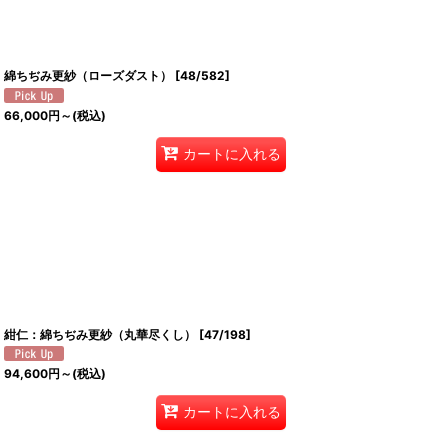
綿ちぢみ更紗（ローズダスト）
[
48/582
]
66,000
円
～
(税込)
カートに入れる
紺仁：綿ちぢみ更紗（丸華尽くし）
[
47/198
]
94,600
円
～
(税込)
カートに入れる