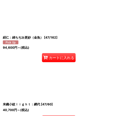
紺仁：綿ちぢみ更紗（金魚）
[
47/162
]
94,600
円
～
(税込)
カートに入れる
米織小紋ｌｉｇｈｔ：網代
[
47/60
]
40,700
円
～
(税込)