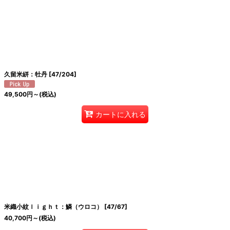
久留米絣：牡丹
[
47/204
]
49,500
円
～
(税込)
カートに入れる
米織小紋ｌｉｇｈｔ：鱗（ウロコ）
[
47/67
]
40,700
円
～
(税込)