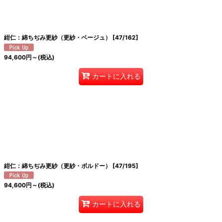
紺仁：綿ちぢみ更紗（更紗・ベージュ）
[
47/162
]
94,600
円
～
(税込)
カートに入れる
紺仁：綿ちぢみ更紗（更紗・ボルドー）
[
47/195
]
94,600
円
～
(税込)
カートに入れる