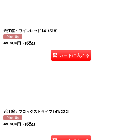
並び順
:
近江縮：ワインレッド
[
41/518
]
49,500
円
～
(税込)
カートに入れる
近江縮：ブロックストライプ
[
41/222
]
49,500
円
～
(税込)