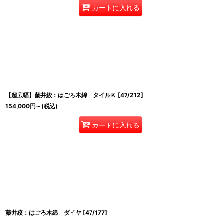
カートに入れる
【超広幅】藤井絞：はごろ木綿 タイルＫ
[
47/212
]
154,000
円
～
(税込)
カートに入れる
藤井絞：はごろ木綿 ダイヤ
[
47/177
]