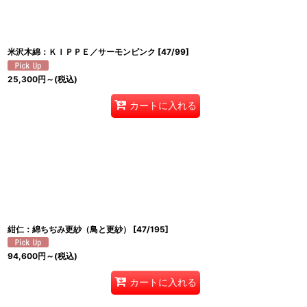
米沢木綿：ＫＩＰＰＥ／サーモンピンク
[
47/99
]
25,300
円
～
(税込)
カートに入れる
紺仁：綿ちぢみ更紗（鳥と更紗）
[
47/195
]
94,600
円
～
(税込)
カートに入れる