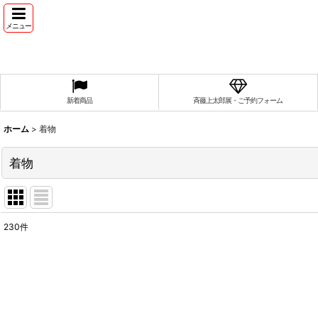
メニュー
新着商品
斉藤上太郎展・ご予約フォーム
ホーム
>
着物
着物
230
件
サブカテゴリ
:
表示数
: