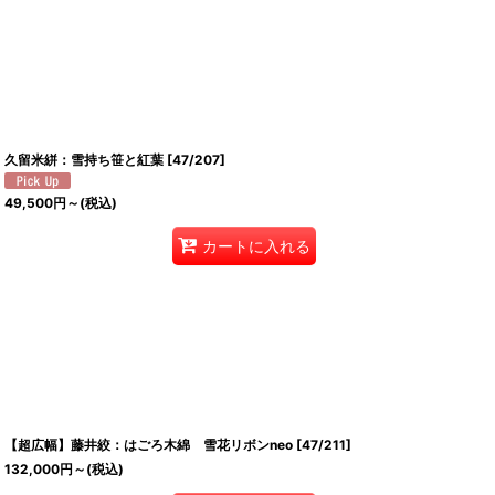
久留米絣：雪持ち笹と紅葉
[
47/207
]
49,500
円
～
(税込)
カートに入れる
【超広幅】藤井絞：はごろ木綿 雪花リボンneo
[
47/211
]
132,000
円
～
(税込)