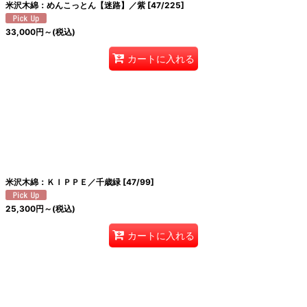
米沢木綿：めんこっとん【迷路】／紫
[
47/225
]
33,000
円
～
(税込)
カートに入れる
米沢木綿：ＫＩＰＰＥ／千歳緑
[
47/99
]
25,300
円
～
(税込)
カートに入れる