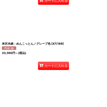
カートに入れる
米沢木綿：めんこっとん／グレープ色
[
47/189
]
33,000
円
～
(税込)
カートに入れる