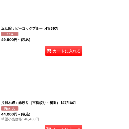
近江縮：ピーコックブルー
[
41/597
]
49,500
円
～
(税込)
カートに入れる
片貝木綿：総絞り（市松絞り・褐返）
[
47/160
]
44,000
円
～
(税込)
希望小売価格
:
48,400
円