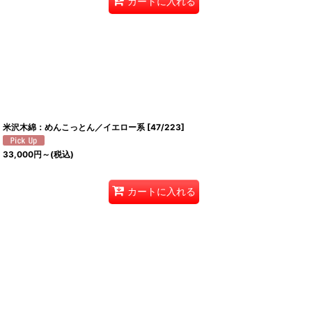
カートに入れる
米沢木綿：めんこっとん／イエロー系
[
47/223
]
33,000
円
～
(税込)
カートに入れる