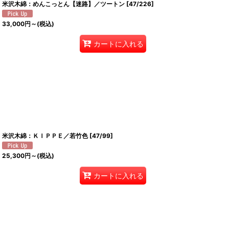
米沢木綿：めんこっとん【迷路】／ツートン
[
47/226
]
33,000
円
～
(税込)
カートに入れる
米沢木綿：ＫＩＰＰＥ／若竹色
[
47/99
]
25,300
円
～
(税込)
カートに入れる