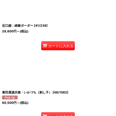
絞り込む
近江縮：綿麻ボーダー
[
41/236
]
28,600
円
～
(税込)
カートに入れる
誉田屋源兵衛・いかづち（刺し子）
[
48/1062
]
60,500
円
～
(税込)