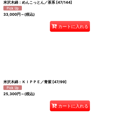
米沢木綿：めんこっとん／茶系
[
47/144
]
33,000
円
～
(税込)
カートに入れる
米沢木綿：ＫＩＰＰＥ／青紫
[
47/99
]
25,300
円
～
(税込)
カートに入れる