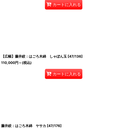
カートに入れる
【広幅】藤井絞：はごろ木綿 しゃぼん玉
[
47/136
]
110,000
円
～
(税込)
カートに入れる
藤井絞：はごろ木綿 ヤサカ
[
47/176
]