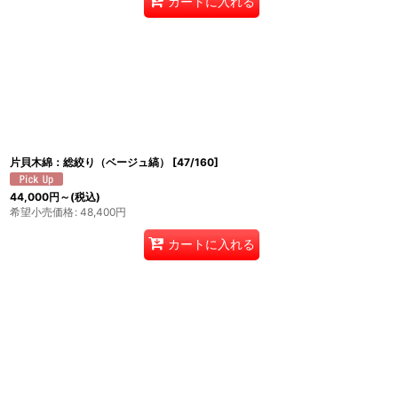
カートに入れる
片貝木綿：総絞り（ベージュ縞）
[
47/160
]
44,000
円
～
(税込)
希望小売価格
:
48,400
円
カートに入れる