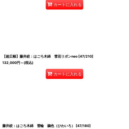
カートに入れる
【超広幅】藤井絞：はごろ木綿 雪花リボンneo
[
47/210
]
132,000
円
～
(税込)
カートに入れる
藤井絞：はごろ木綿 雪輪 鶸色（ひわいろ）
[
47/180
]