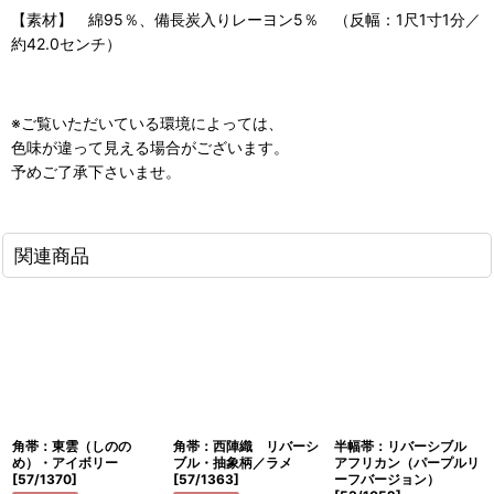
【素材】 綿95％、備長炭入りレーヨン5％ （反幅：1尺1寸1分／
約42.0センチ）
※ご覧いただいている環境によっては、
色味が違って見える場合がございます。
予めご了承下さいませ。
関連商品
角帯：東雲（しのの
角帯：西陣織 リバーシ
半幅帯：リバーシブル
め）・アイボリー
ブル・抽象柄／ラメ
アフリカン（パープルリ
[
57/1370
]
[
57/1363
]
ーフバージョン）