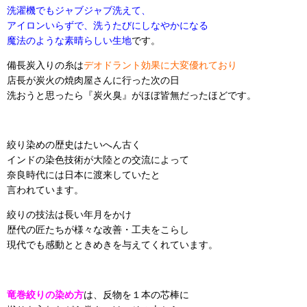
洗濯機でもジャブジャブ洗えて、
アイロンいらずで、洗うたびにしなやかになる
魔法のような素晴らしい生地
です。
備長炭入りの糸は
デオドラント効果に大変優れており
店長が炭火の焼肉屋さんに行った次の日
洗おうと思ったら『炭火臭』がほぼ皆無だったほどです。
絞り染めの歴史はたいへん古く
インドの染色技術が大陸との交流によって
奈良時代には日本に渡来していたと
言われています。
絞りの技法は長い年月をかけ
歴代の匠たちが様々な改善・工夫をこらし
現代でも感動とときめきを与えてくれています。
竜巻絞りの染め方
は、反物を１本の芯棒に