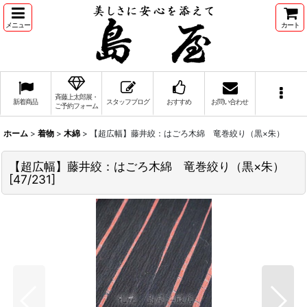
メニュー
カート
斉藤上太郎展・
新着商品
スタッフブログ
おすすめ
お問い合わせ
ご予約フォーム
ホーム
>
着物
>
木綿
>
【超広幅】藤井絞：はごろ木綿 竜巻絞り（黒×朱）
【超広幅】藤井絞：はごろ木綿 竜巻絞り（黒×朱）
[
47/231
]