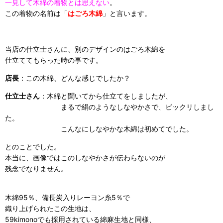
一見して木綿の着物とは思えない
。
この着物の名前は「
はごろ木綿
」と言います。
当店の仕立士さんに、別のデザインのはごろ木綿を
仕立ててもらった時の事です。
店長
：この木綿、どんな感じでしたか？
仕立士さん
：木綿と聞いてから仕立てをしましたが、
まるで絹のようなしなやかさで、ビックリしまし
た。
こんなにしなやかな木綿は初めてでした。
とのことでした。
本当に、画像ではこのしなやかさが伝わらないのが
残念でなりません。
木綿95％、備長炭入りレーヨン糸5％で
織り上げられたこの生地は、
59kimonoでも採用されている綿麻生地と同様、