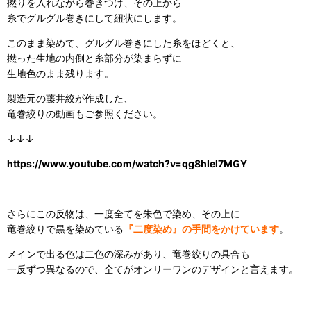
撚りを入れながら巻きつけ、その上から
糸でグルグル巻きにして紐状にします。
このまま染めて、グルグル巻きにした糸をほどくと、
撚った生地の内側と糸部分が染まらずに
生地色のまま残ります。
製造元の藤井絞が作成した、
竜巻絞りの動画もご参照ください。
↓↓↓
https://www.youtube.com/watch?v=qg8hIel7MGY
さらにこの反物は、一度全てを朱色で染め、その上に
竜巻絞りで黒を染めている
『二度染め』の手間をかけています
。
メインで出る色は二色の深みがあり、竜巻絞りの具合も
一反ずつ異なるので、全てがオンリーワンのデザインと言えます。