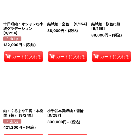
十日町紬：オシャレな小
結城紬：空色
[
9/154
]
結城紬：桜色に縞
絣グラデーション
[
9/159
]
88,000
円
～
(税込)
[
9/254
]
88,000
円
～
(税込)
132,000
円
～
(税込)
カートに入れる
カートに入れる
カートに入れる
紬：くるまや工房・本松
小千谷本真綿紬：雪輪
煙（菊）
[
9/249
]
[
9/287
]
330,000
円
～
(税込)
421,200
円
～
(税込)