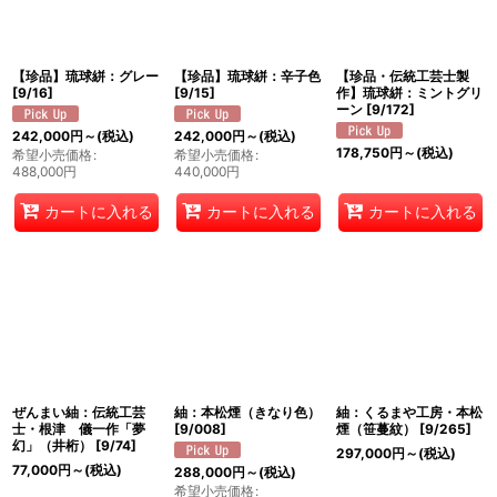
【珍品】琉球絣：グレー
【珍品】琉球絣：辛子色
【珍品・伝統工芸士製
[
9/16
]
[
9/15
]
作】琉球絣：ミントグリ
ーン
[
9/172
]
242,000
円
～
(税込)
242,000
円
～
(税込)
178,750
円
～
(税込)
希望小売価格
:
希望小売価格
:
488,000
円
440,000
円
カートに入れる
カートに入れる
カートに入れる
ぜんまい紬：伝統工芸
紬：本松煙（きなり色）
紬：くるまや工房・本松
士・根津 儀一作「夢
[
9/008
]
煙（笹蔓紋）
[
9/265
]
幻」（井桁）
[
9/74
]
297,000
円
～
(税込)
77,000
円
～
(税込)
288,000
円
～
(税込)
希望小売価格
: