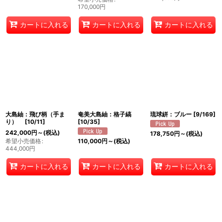
170,000
円
カートに入れる
カートに入れる
カートに入れる
大島紬：飛び柄（手ま
奄美大島紬：格子縞
琉球絣：ブルー
[
9/169
]
り）
[
10/11
]
[
10/35
]
242,000
円
～
(税込)
178,750
円
～
(税込)
希望小売価格
:
110,000
円
～
(税込)
444,000
円
カートに入れる
カートに入れる
カートに入れる