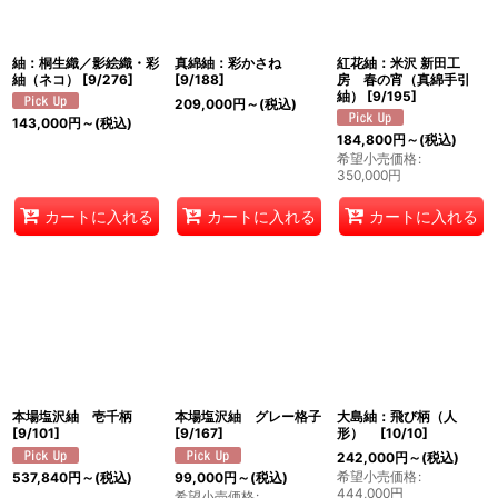
絞り込む
紬：桐生織／影絵織・彩
真綿紬：彩かさね
紅花紬：米沢 新田工
紬（ネコ）
[
9/276
]
[
9/188
]
房 春の宵（真綿手引
紬）
[
9/195
]
209,000
円
～
(税込)
143,000
円
～
(税込)
184,800
円
～
(税込)
希望小売価格
:
350,000
円
カートに入れる
カートに入れる
カートに入れる
本場塩沢紬 壱千柄
本場塩沢紬 グレー格子
大島紬：飛び柄（人
[
9/101
]
[
9/167
]
形）
[
10/10
]
242,000
円
～
(税込)
希望小売価格
:
537,840
円
～
(税込)
99,000
円
～
(税込)
444,000
円
希望小売価格
: