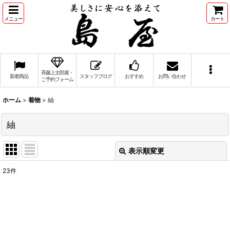
メニュー
カート
斉藤上太郎展・
新着商品
スタッフブログ
おすすめ
お問い合わせ
ご予約フォーム
ホーム
>
着物
>
紬
紬
表示順変更
閉じる
23
件
表示数
:
並び順
: