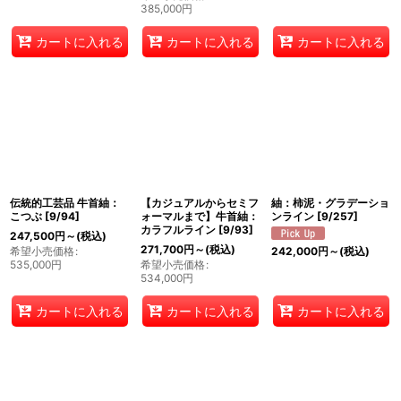
385,000
円
カートに入れる
カートに入れる
カートに入れる
伝統的工芸品 牛首紬：
【カジュアルからセミフ
紬：柿泥・グラデーショ
こつぶ
[
9/94
]
ォーマルまで】牛首紬：
ンライン
[
9/257
]
カラフルライン
[
9/93
]
247,500
円
～
(税込)
271,700
円
～
(税込)
希望小売価格
:
242,000
円
～
(税込)
535,000
円
希望小売価格
:
534,000
円
カートに入れる
カートに入れる
カートに入れる