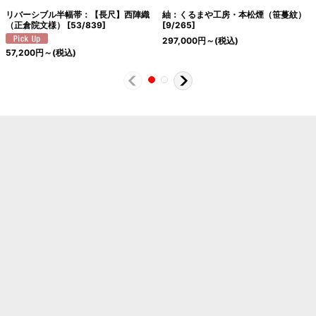
リバーシブル半幅帯：【長尺】西陣織
紬：くるまや工房・本松煙（笹蔓紋）
（正倉院文様）
[
53/839
]
[
9/265
]
297,000
円
～
(税込)
57,200
円
～
(税込)