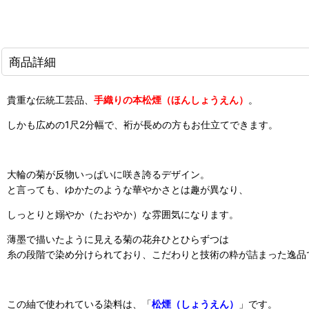
商品詳細
貴重な伝統工芸品、
手織りの本松煙（
ほんしょうえん）
。
しかも広めの1尺2分幅で、裄が長めの方もお仕立てできます。
大輪の菊が反物いっぱいに咲き誇るデザイン。
と言っても、ゆかたのような華やかさとは趣が異なり、
しっとりと嫋やか（たおやか）な雰囲気になります。
薄墨で描いたように見える菊の花弁ひとひらずつは
糸の段階で染め分けられており、こだわりと技術の粋が詰まった逸品
この紬で使われている染料は、「
松煙（しょうえん）
」です。