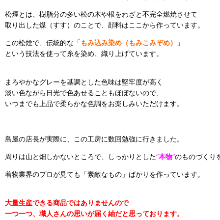
松煙とは、樹脂分の多い松の木や根をわざと不完全燃焼させて
取り出した煤（すす）のことで、顔料はここから作っています。
この松煙で、伝統的な「
もみ込み染め（もみこみぞめ）
」
という技法を使って糸を染め、織り上げています。
まろやかなグレーを基調とした色味は堅牢度が高く
淡い色ながら日光で色あせることもほぼないので、
いつまでも上品で柔らかな色調をお楽しみいただけます。
島屋の店長が実際に、この工房に数回勉強に行きました。
周りは山と畑しかないところで、しっかりとした
”
本物
”
のものづくり
着物業界のプロが見ても「素敵なもの」ばかりを作っています。
大量生産できる商品ではありませんので
一つ一つ、職人さんの思いが届く
紬だと思っております。