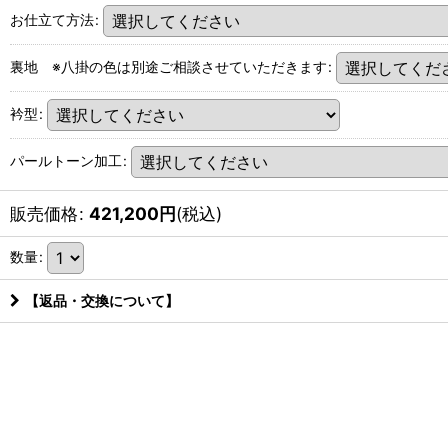
お仕立て方法
:
裏地 ※八掛の色は別途ご相談させていただきます
:
衿型
:
パールトーン加工
:
販売価格
:
421,200
円
(税込)
数量
:
【返品・交換について】