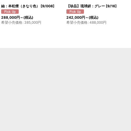
紬：本松煙（きなり色）
[
9/008
]
【珍品】琉球絣：グレー
[
9/16
]
288,000
円
～
(税込)
242,000
円
～
(税込)
希望小売価格
:
385,000
円
希望小売価格
:
488,000
円