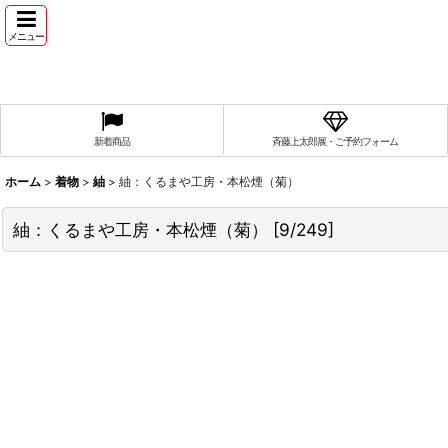
メニュー
新着商品
斉藤上太郎展・ご予約フォーム
ホーム
>
着物
>
紬
>
紬：くるまや工房・本松煙（菊）
紬：くるまや工房・本松煙（菊）
[
9/249
]