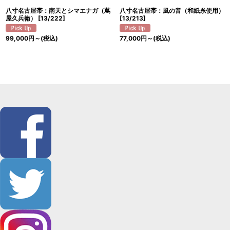
八寸名古屋帯：南天とシマエナガ（蔦
八寸名古屋帯：風の音（和紙糸使用）
屋久兵衛）
[
13/222
]
[
13/213
]
99,000
円
～
(税込)
77,000
円
～
(税込)