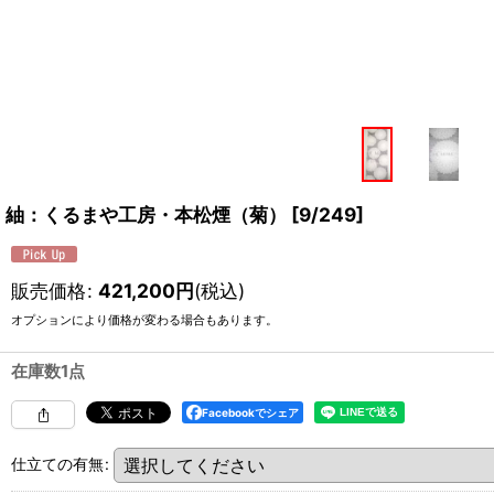
紬：くるまや工房・本松煙（菊）
[
9/249
]
販売価格
:
421,200
円
(税込)
オプションにより価格が変わる場合もあります。
在庫数1点
Facebookでシェア
仕立ての有無
: