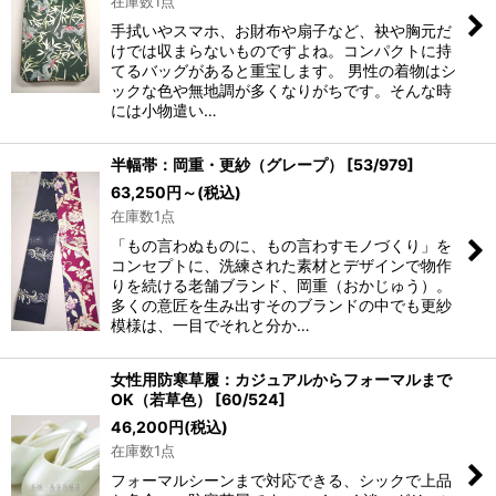
在庫数1点
手拭いやスマホ、お財布や扇子など、袂や胸元だ
けでは収まらないものですよね。コンパクトに持
てるバッグがあると重宝します。 男性の着物はシ
ックな色や無地調が多くなりがちです。そんな時
には小物遣い…
半幅帯：岡重・更紗（グレープ）
[
53/979
]
63,250
円
～
(税込)
在庫数1点
「もの言わぬものに、もの言わすモノづくり」を
コンセプトに、洗練された素材とデザインで物作
りを続ける老舗ブランド、岡重（おかじゅう）。
多くの意匠を生み出すそのブランドの中でも更紗
模様は、一目でそれと分か…
女性用防寒草履：カジュアルからフォーマルまで
OK（若草色）
[
60/524
]
46,200
円
(税込)
在庫数1点
フォーマルシーンまで対応できる、シックで上品