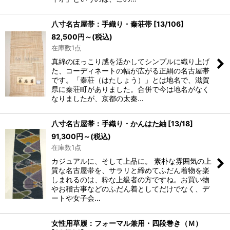
八寸名古屋帯：手織り・秦荘帯
[
13/106
]
82,500
円
～
(税込)
在庫数1点
真綿のほっこり感を活かしてシンプルに織り上げ
た、コーディネートの幅が広がる正絹の名古屋帯
です。「秦荘（はたしょう）」とは地名で、滋賀
県に秦荘町がありました。合併で今は地名がなく
なりましたが、京都の太秦…
八寸名古屋帯：手織り・かんはた紬
[
13/18
]
91,300
円
～
(税込)
在庫数1点
カジュアルに、そして上品に。 素朴な雰囲気の上
質な名古屋帯を、サラリと締めてふだん着物を楽
しまれるのは、粋な上級者の方ですね。お買い物
やお稽古事などのふだん着としてだけでなく、デ
ートや女子会…
女性用草履：フォーマル兼用・四段巻き（Ｍ）