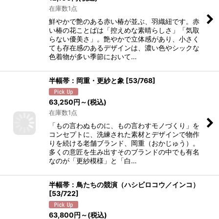
在庫数1点
鮮やかで艶のある赤い椿が並ぶ、羽織紐です。赤
い椿の花ことばは「控えめな素晴らしさ」「気取
らない優美さ」。艶やかで立体感があり、小さく
ても存在感のあるデザインは、濃い色やシックな
色着物が多い季節において…
半幅帯：岡重・更紗と象
[
53/768
]
63,250
円
～
(税込)
在庫数1点
「もの言わぬものに、もの言わすモノづくり」を
コンセプトに、洗練された素材とデザインで物作
りを続ける老舗ブランド、岡重（おかじゅう）。
多くの意匠を生み出すそのブランドの中でも有名
なのが「更紗模様」と「白…
半幅帯：鳥たちの競演（ハシビロコウ／インコ）
[
53/722
]
63,800
円
～
(税込)