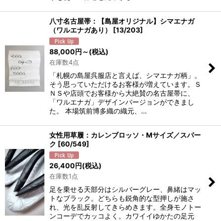
八寸名古屋帯：【島屋オリジナル】シマエナガ
（ワルエナガあり）
[
13/203
]
88,000
円
～
(税込)
在庫数4点
「札幌の島屋呉服店と言えば、シマエナガ柄」。
そう思っていただけるお客様が増えています。Ｓ
ＮＳや店頭でお客様から大絶賛の名古屋帯に、
「ワルエナガ」デザインバージョンができまし
た。 本場筑前博多織の織元、…
女性用草履：カレンブロッソ・Mサイズ／スパー
ク
[
60/549
]
26,400
円
(税込)
在庫数1点
足を乗せる天部分はシルバーグレー、鼻緒はマッ
トなブラック。どちらも鋭角的な型押しが施さ
れ、光を乱反射してきらめきます。全身モノトー
ンコーデでカッコよく。カワイイゆかたの足元