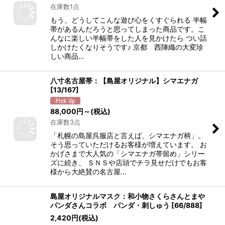
在庫数1点
もう、どうしてこんな遊び心をくすぐられる 半幅
帯があるんだろうと思ってしまった商品です。こ
んなに楽しい半幅帯をした人を見かけたら つい話
しかけたくなりそうです♪ 京都 西陣織の大変珍
しい商品…
八寸名古屋帯：【島屋オリジナル】シマエナガ
[
13/167
]
88,000
円
～
(税込)
在庫数3点
「札幌の島屋呉服店と言えば、シマエナガ柄」。
そう思っていただけるお客様が増えています。 お
かげさまで大人気の「シマエナガ帯留め」シリー
ズに続き、 ＳＮＳや店頭でチラ見せだけでもお客
様から大絶賛の名古屋…
島屋オリジナルマスク：和小物さくらさんとまや
パンダさんコラボ パンダ・刺しゅう
[
66/888
]
2,420
円
(税込)