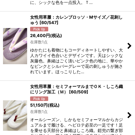
に、シックな色を一点投入。Ｔ…
女性用草履：カレンブロッソ・Mサイズ／花刺し
ゅう
[
60/547
]
26,400
円
(税込)
在庫数1点
ゆかたにも着物にもコーディネートしやすい、大
人カワイイ色合いとデザインです。天はシックな
灰藤色。鼻緒はごく淡いピンク色の地に、華やか
なピンクとシルバーグレーで花の刺しゅうが施さ
れています。ほっこりした…
女性用草履：セミフォーマルまでＯＫ・しころ織
にリング加工（Ｍ）
[
60/509
]
51,150
円
(税込)
在庫数1点
オールシーズン、しかもセミフォーマルからカジ
ュアルまで履ける、ヘビロテ必至の一足です！足
を乗せる天部分と鼻緒はしころ織。鎧兜の繋ぎ部