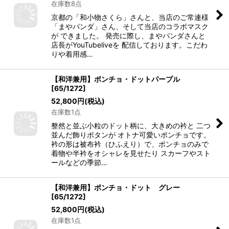
在庫数8点
京都の「和小物さくら」さんと、当店のご常連様
「まやパンダ」さん、そして当店のコラボマスク
が できました。 発売に際し、まやパンダさんと
店長がYouTubeliveを 配信しております。こだわ
りや着用感…
【和洋兼用】ポンチョ・ドットパープル
[
65/1272
]
52,800
円
(税込)
在庫数1点
整然と並ぶ小粒のドット柄に、大きめの衿と 二つ
並んだ飾りボタンが オトナ可愛いポンチョです。
衿の形は被布衿（ひふえり）で、ポンチョのみで
着物や半衿をオシャレを見せたり スカーフやスト
ールなどの季節…
【和洋兼用】ポンチョ・ドット グレー
[
65/1272
]
52,800
円
(税込)
在庫数1点