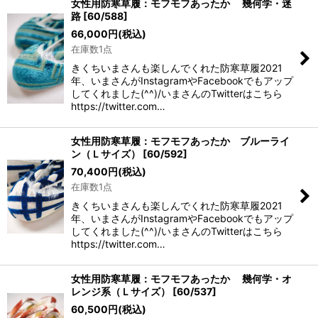
女性用防寒草履：モフモフあったか 幾何学・迷
路
[
60/588
]
66,000
円
(税込)
在庫数1点
きくちいまさんも楽しんでくれた防寒草履2021
年、いまさんがInstagramやFacebookでもアップ
してくれました(^^)/いまさんのTwitterはこちら
https://twitter.com…
女性用防寒草履：モフモフあったか ブルーライ
ン（Ｌサイズ）
[
60/592
]
70,400
円
(税込)
在庫数1点
きくちいまさんも楽しんでくれた防寒草履2021
年、いまさんがInstagramやFacebookでもアップ
してくれました(^^)/いまさんのTwitterはこちら
https://twitter.com…
女性用防寒草履：モフモフあったか 幾何学・オ
レンジ系（Ｌサイズ）
[
60/537
]
60,500
円
(税込)