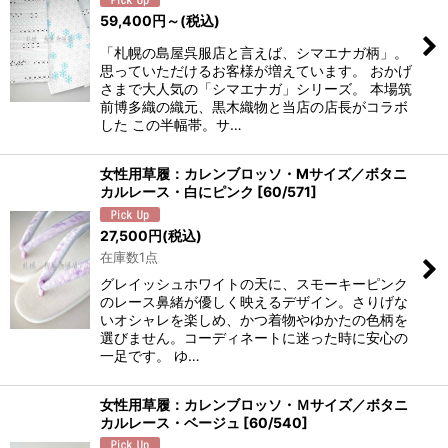
59,400
円
～
(税込)
「札幌の島屋呉服店と言えば、シマエナガ柄」。
思っていただけるお客様が増えています。 おかげ
さまで大人気の「シマエナガ」シリーズ。 本場筑
前博多織の織元、黒木織物と当店の店長がコラボ
した この半幅帯。サ…
女性用草履：カレンブロッソ・Mサイズ／ボタニ
カルレース・白にピンク
[
60/571
]
27,500
円
(税込)
在庫数1点
グレイッシュホワイトの天に、スモーキーピンク
のレース鼻緒が優しく映えるデザイン。さりげな
いオシャレを楽しめ、かつ着物やゆかたの色柄を
選びません。コーディネートに迷った時に安心の
一足です。 ゆ…
女性用草履：カレンブロッソ・Ｍサイズ／ボタニ
カルレース・ベージュ
[
60/540
]