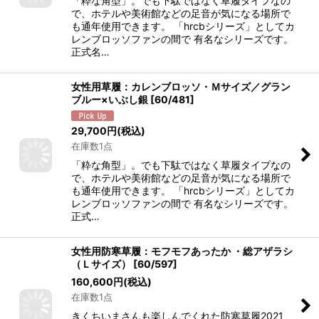
「粋な角型」。でも下駄ではなく草履タイプなの
で、ホテルや美術館などの足音が気になる場所で
も通年使用できます。 「hrcbシリーズ」としてカ
レンブロッソファンの間で 有名なシリーズです。
正式名…
女性用草履：カレンブロッソ・Ｍサイズ／グラン
ブルー×いぶし銀
[
60/481
]
29,700
円
(税込)
在庫数1点
「粋な角型」。でも下駄ではなく草履タイプなの
で、ホテルや美術館などの足音が気になる場所で
も通年使用できます。 「hrcbシリーズ」としてカ
レンブロッソファンの間で 有名なシリーズです。
正式…
女性用防寒草履：モフモフあったか ・総アザラシ
（Ｌサイズ）
[
60/597
]
160,600
円
(税込)
在庫数1点
きくちいまさんも楽しんでくれた防寒草履2021