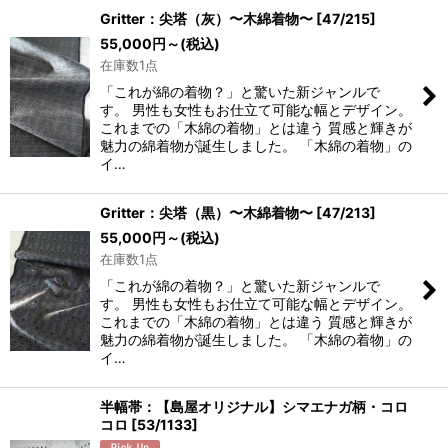
Gritter：尖塔（灰）〜木綿着物〜
[
47/215
]
55,000
円
～
(税込)
在庫数1点
「これが綿の着物？」と驚いた新ジャンルで
す。 男性も女性もお仕立て可能な幅とデザイン。
これまでの「木綿の着物」とは違う 質感と輝きが
魅力の綿着物が誕生しました。 「木綿の着物」の
イ…
Gritter：尖塔（黒）〜木綿着物〜
[
47/213
]
55,000
円
～
(税込)
在庫数1点
「これが綿の着物？」と驚いた新ジャンルで
す。 男性も女性もお仕立て可能な幅とデザイン。
これまでの「木綿の着物」とは違う 質感と輝きが
魅力の綿着物が誕生しました。 「木綿の着物」の
イ…
半幅帯：【島屋オリジナル】シマエナガ柄・コロ
コロ
[
53/1133
]