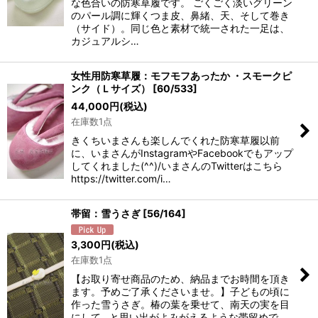
な色合いの防寒草履です。 ごくごく淡いグリーン
のパール調に輝くつま皮、鼻緒、天、そして巻き
（サイド）。同じ色と素材で統一された一足は、
カジュアルシ…
女性用防寒草履：モフモフあったか ・スモークピ
ンク（Ｌサイズ）
[
60/533
]
44,000
円
(税込)
在庫数1点
きくちいまさんも楽しんでくれた防寒草履以前
に、いまさんがInstagramやFacebookでもアップ
してくれました(^^)/いまさんのTwitterはこちら
https://twitter.com/i…
帯留：雪うさぎ
[
56/164
]
3,300
円
(税込)
在庫数1点
【お取り寄せ商品のため、納品までお時間を頂き
ます。予めご了承くださいませ。】子どもの頃に
作った雪うさぎ。椿の葉を乗せて、南天の実を目
にして…と思い出がよみがえるような帯留めで