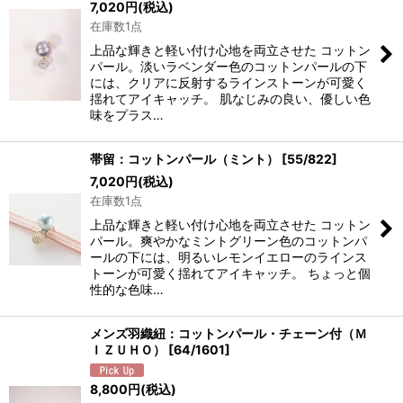
7,020
円
(税込)
在庫数1点
上品な輝きと軽い付け心地を両立させた コットン
パール。淡いラベンダー色のコットンパールの下
には、クリアに反射するラインストーンが可愛く
揺れてアイキャッチ。 肌なじみの良い、優しい色
味をプラス…
帯留：コットンパール（ミント）
[
55/822
]
7,020
円
(税込)
在庫数1点
上品な輝きと軽い付け心地を両立させた コットン
パール。爽やかなミントグリーン色のコットンパ
ールの下には、明るいレモンイエローのラインス
トーンが可愛く揺れてアイキャッチ。 ちょっと個
性的な色味…
メンズ羽織紐：コットンパール・チェーン付（Ｍ
ＩＺＵＨＯ）
[
64/1601
]
8,800
円
(税込)