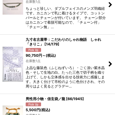
在庫数1点
ちょっと珍しい、ダブルフェイスのメンズ羽織紐
です。カニカンで乳に着けるタイプで、コットン
パールとチェーンが付いています。 チェーン部分
はカニカンで着脱可能なので、「チェーン付」
「チェーン無」…
九寸名古屋帯：こだわりのしゃれ物語 しゃれ
「きりこ」
[
14/179
]
90,750
円
～
(税込)
在庫数1点
上品な藤鼠色（ふじねずいろ）・ごく淡い紫水晶
色・そして生地の白。たった三色で切子柄を織り
上げて、しかも立体感を出せる技術力に感服しま
す。大きく分けて市松のように色分けされ、その
周りはよく見るとグラデー…
男性用小物・信玄袋／龍
[
66/1945
]
5,500
円
(税込)