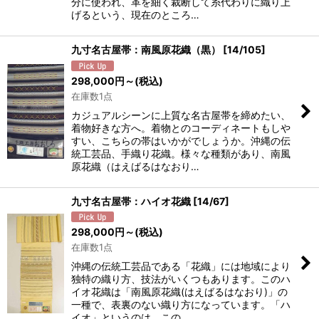
分に使われ、革を細く裁断して糸代わりに織り上
げるという、現在のところ…
九寸名古屋帯：南風原花織（黒）
[
14/105
]
298,000
円
～
(税込)
在庫数1点
カジュアルシーンに上質な名古屋帯を締めたい、
着物好きな方へ。着物とのコーディネートもしや
すい、こちらの帯はいかがでしょうか。沖縄の伝
統工芸品、手織り花織。様々な種類があり、南風
原花織（はえばるはなおり…
九寸名古屋帯：ハイオ花織
[
14/67
]
298,000
円
～
(税込)
在庫数1点
沖縄の伝統工芸品である「花織」には地域により
独特の織り方、技法がいくつもあります。このハ
イオ花織は「南風原花織(はえばるはなおり)」の
一種で、表裏のない織り方になっています。「ハ
イオ」というのは、この…