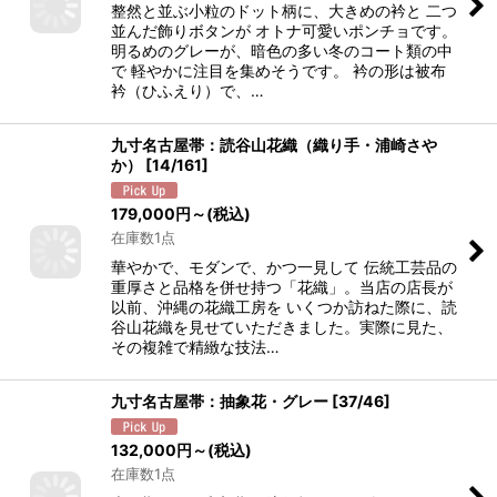
整然と並ぶ小粒のドット柄に、大きめの衿と 二つ
並んだ飾りボタンが オトナ可愛いポンチョです。
明るめのグレーが、暗色の多い冬のコート類の中
で 軽やかに注目を集めそうです。 衿の形は被布
衿（ひふえり）で、…
九寸名古屋帯：読谷山花織（織り手・浦崎さや
か）
[
14/161
]
179,000
円
～
(税込)
在庫数1点
華やかで、モダンで、かつ一見して 伝統工芸品の
重厚さと品格を併せ持つ「花織」。当店の店長が
以前、沖縄の花織工房を いくつか訪ねた際に、読
谷山花織を見せていただきました。実際に見た、
その複雑で精緻な技法…
九寸名古屋帯：抽象花・グレー
[
37/46
]
132,000
円
～
(税込)
在庫数1点