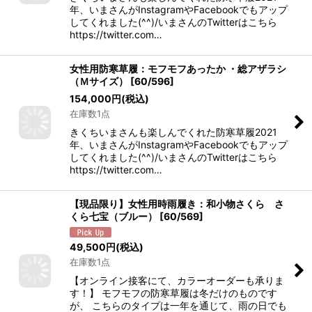
年、いまさんがInstagramやFacebookでもアップ
してくれました(^^)/いまさんのTwitterはこちら
https://twitter.com…
女性用防寒草履：モフモフあったか ・総アザラシ
（Ｍサイズ）
[
60/596
]
154,000
円
(税込)
在庫数1点
きくちいまさんも楽しんでくれた防寒草履2021
年、いまさんがInstagramやFacebookでもアップ
してくれました(^^)/いまさんのTwitterはこちら
https://twitter.com…
【現品限り】女性用時雨履き：和小物さくら さ
くら七宝（ブルー）
[
60/569
]
49,500
円
(税込)
在庫数1点
【オンライン接客にて、カラーオーダーも承りま
す！】 モフモフの防寒草履は冬だけのものです
が、 こちらのタイプは一年を通じて、雨の日でも