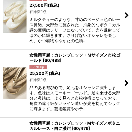
27,500
円
(税込)
在庫数1点
ミルクティーのような、甘めのベージュ色のレー
ス鼻緒。天部分に施された、抽象的なボタニカル
調の葉柄はレリーフになっていて、光を反射して
ほのかに輝きます。さりげないオシャレを楽し
め、かつ着物やゆかたの色柄…
女性用草履：カレンブロッソ・Ｍサイズ／市松ゴ
ールド
[
60/498
]
25,300
円
(税込)
在庫数1点
品のある遊び心で、足元をオシャレに演出しま
す。色味はスモーキーゴールド。足を乗せる天部
分と鼻緒は、よく見ると市松模様になっており、
角度の違う細かいライン遣いが光を捉えてシック
に輝きます。芸術鑑賞やホテ…
女性用草履：カレンブロッソ・Mサイズ／ボタニ
カルレース・白に濃紺
[
60/476
]