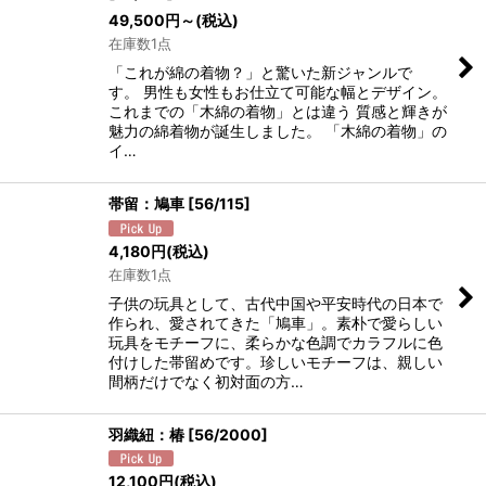
49,500
円
～
(税込)
在庫数1点
「これが綿の着物？」と驚いた新ジャンルで
す。 男性も女性もお仕立て可能な幅とデザイン。
これまでの「木綿の着物」とは違う 質感と輝きが
魅力の綿着物が誕生しました。 「木綿の着物」の
イ…
帯留：鳩車
[
56/115
]
4,180
円
(税込)
在庫数1点
子供の玩具として、古代中国や平安時代の日本で
作られ、愛されてきた「鳩車」。素朴で愛らしい
玩具をモチーフに、柔らかな色調でカラフルに色
付けした帯留めです。珍しいモチーフは、親しい
間柄だけでなく初対面の方…
羽織紐：椿
[
56/2000
]
12,100
円
(税込)