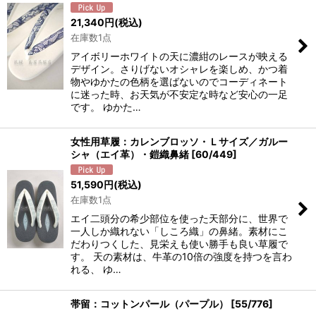
21,340
円
(税込)
在庫数1点
アイボリーホワイトの天に濃紺のレースが映える
デザイン。さりげないオシャレを楽しめ、かつ着
物やゆかたの色柄を選ばないのでコーディネート
に迷った時、お天気が不安定な時など安心の一足
です。 ゆかた…
女性用草履：カレンブロッソ・Ｌサイズ／ガルー
シャ（エイ革）・鎧織鼻緒
[
60/449
]
51,590
円
(税込)
在庫数1点
エイ二頭分の希少部位を使った天部分に、世界で
一人しか織れない「しころ織」の鼻緒。素材にこ
だわりつくした、見栄えも使い勝手も良い草履で
す。 天の素材は、牛革の10倍の強度を持つを言わ
れる、 ゆ…
帯留：コットンパール（パープル）
[
55/776
]