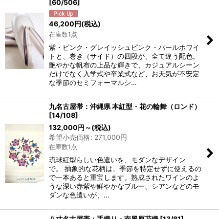
[
60/506
]
46,200
円
(税込)
在庫数1点
紫・ピンク・グレイッシュピンク・パールホワイ
トと、巻き（サイド）の四段が、全て違う配色。
艶やかな帆布の上品な輝きで、カジュアルシーン
だけでなく入学式や卒業式など、お天気が不安定
な季節のセミフォーマルシ…
九名古屋帯：沖縄県 本紅型・花の輪舞（ロンド）
[
14/108
]
132,000
円
～
(税込)
希望小売価格
:
271,000
円
在庫数1点
琉球紅型らしい色遣いを、モダンなデザイン
で。 抽象的な花柄は、季節を特定せずに使えるの
で一本あると重宝します。熟成されたワインのよ
うな深い赤紫や鮮やかなブルー、シアンなどのモ
ダンな色遣いが、…
八寸名古屋帯：手織り・南風原花織
[
13/81
]