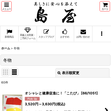
メニュー
カート
斉藤上太郎展・
新着商品
スタッフブログ
おすすめ
お問い合わせ
ご予約フォーム
ホーム
>
冬物
冬物
表示順変更
閉じる
60
件
表示数
:
オシャレと健康促進に！「こたび」
[
66/1051
]
並び順
:
3,520
円
～3,630
円
(税込)