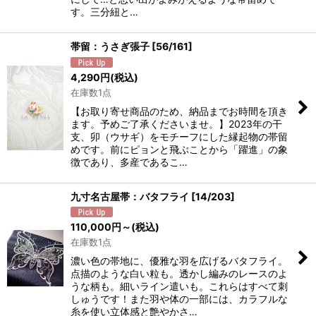
す。三分紐と…
帯留：うさぎ張子
[
56/161
]
4,290
円
(税込)
在庫数1点
【お取り寄せ商品のため、納品までお時間を頂き
ます。予めご了承くださいませ。】2023年の干
支、卯（ウサギ）をモチーフにした縁起物の帯留
めです。前にピョンと飛ぶことから「躍進」の象
徴であり、多産であるこ…
九寸名古屋帯：バタフライ
[
14/203
]
110,000
円
～
(税込)
在庫数1点
濃い色の帯地に、優雅な羽を広げるバタフライ。
点描のような白い粒も。透かし編みのレースのよ
うな柄も。細いライン遣いも。これらはすべて刺
しゅうです！また羽や体の一部には、カラフルな
糸を使い立体感と艶やかさ…