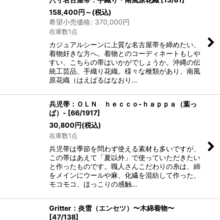
158,400
円
～
(税込)
希望小売価格
:
370,000
円
在庫数1点
カジュアルシーンに上質な名古屋帯を締めたい、
着物好きな方へ。着物とのコーディネートもしや
すい、こちらの帯はいかがでしょうか。沖縄の伝
統工芸品、手織り花織。様々な種類があり、南風
原花織（はえばるはなおり…
兵児帯：ＯＬＮ ｈｅｃｃｏ-ｈａｐｐａ（葉っ
ぱ）-
[
66/1917
]
30,800
円
(税込)
在庫数1点
兵児帯は季節を問わず使える素材も多いですが、
この帯はあえて「夏以外」で使っていただきたい
と作ったものです。職人さんこだわりの糸は、綿
をメインにウールや麻、化繊を混紡して作った、
モコモコ、ほっこりの感触…
Gritter：炎雪（エンセツ）〜木綿着物〜
[
47/138
]