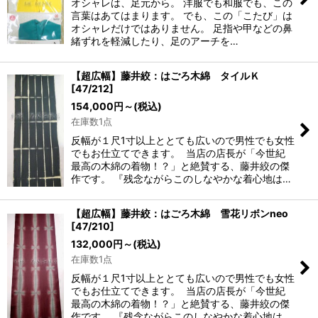
オシャレは、足元から。 洋服でも和服でも、この
絞り込む
言葉はあてはまります。 でも、この「こたび」は
オシャレだけではありません。 足指や甲などの鼻
緒ずれを軽減したり、足のアーチを…
【超広幅】藤井絞：はごろ木綿 タイルＫ
[
47/212
]
154,000
円
～
(税込)
在庫数1点
反幅が１尺1寸以上ととても広いので男性でも女性
でもお仕立てできます。 当店の店長が「今世紀
最高の木綿の着物！？」と絶賛する、藤井絞の傑
作です。 『残念ながらこのしなやかな着心地は…
【超広幅】藤井絞：はごろ木綿 雪花リボンneo
[
47/210
]
132,000
円
～
(税込)
在庫数1点
反幅が１尺1寸以上ととても広いので男性でも女性
でもお仕立てできます。 当店の店長が「今世紀
最高の木綿の着物！？」と絶賛する、藤井絞の傑
作です。 『残念ながらこのしなやかな着心地は…