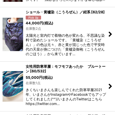
ショール・黄櫨染（こうろぜん）／紺系
[
62/28
]
44,000
円
(税込)
在庫数2点
太陽光と室内灯で着物の色が変わる、不思議な染
料で染めたショールです。「黄櫨染（こうろぜ
ん）」の色は元々、赤と黄が混じった色で平安時
代の天皇が身につけた「黄櫨染御袍（こうろぜん
のごほう）」から来ています…
女性用防寒草履：モフモフあったか ブルートー
ン
[
60/532
]
55,000
円
(税込)
在庫数1点
きくちいまさんも楽しんでくれた防寒草履2021
年、いまさんがInstagramやFacebookでもアップ
してくれました(^^)/いまさんのTwitterはこちら
https://twitter.com…