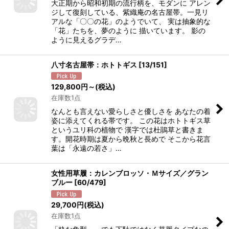
大正期から昭和初期の流行柄を、モダンに アレン
ジして復刻している、紫織庵の名古屋帯。一見リ
アルな「〇〇の花」のようでいて、 実は抽象的な
「花」たちを、夢のように 描いています。 影の
ように見えるグラデ…
八寸名古屋帯：ホトトギス
[
13/151
]
129,800
円
～
(税込)
在庫数1点
なんとも言えない愛らしさと優しさを あなたの着
姿に添えてくれる帯です。 この花はホトトギス草
というユリ科の植物で 漢字では杜鵑草と書きま
す。開花時期は夏から晩秋と長めで そこから花言
葉は「永遠の若さ」…
女性用草履：カレンブロッソ・Ｍサイズ／グラン
ブルー
[
60/479
]
29,700
円
(税込)
在庫数1点