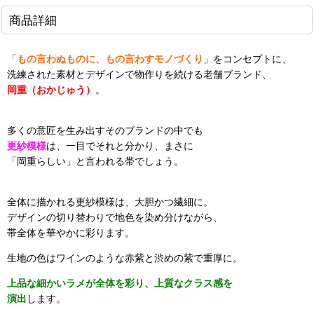
商品詳細
「
もの言わぬものに、もの言わすモノづくり
」をコンセプトに、
洗練された素材とデザインで物作りを続ける老舗ブランド、
岡重（おかじゅう）
。
多くの意匠を生み出すそのブランドの中でも
更紗模様
は、一目でそれと分かり、まさに
「岡重らしい」と言われる帯でしょう。
全体に描かれる更紗模様は、大胆かつ繊細に。
デザインの切り替わりで地色を染め分けながら、
帯全体を華やかに彩ります。
生地の色はワインのような赤紫と渋めの紫で重厚に。
上品な細かいラメが全体を彩り、上質なクラス感を
演出
します。