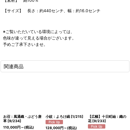
【素材】 絹100％
【サイズ】 長さ：約440センチ、幅：約16.0センチ
※ご覧いただいている環境によっては、
色味が違って見える場合がございます。
予めご了承下さいませ。
関連商品
お召：風通織・ぶどう唐
小紋：よろけ縞
[
1/215
]
【広幅】十日町紬：織の
草
[
9/234
]
花
[
9/233
]
110,000
円
～
(税込)
128,000
円
～
(税込)