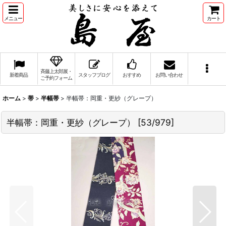
メニュー
カート
斉藤上太郎展・
新着商品
スタッフブログ
おすすめ
お問い合わせ
ご予約フォーム
ホーム
>
帯
>
半幅帯
>
半幅帯：岡重・更紗（グレープ）
半幅帯：岡重・更紗（グレープ）
[
53/979
]