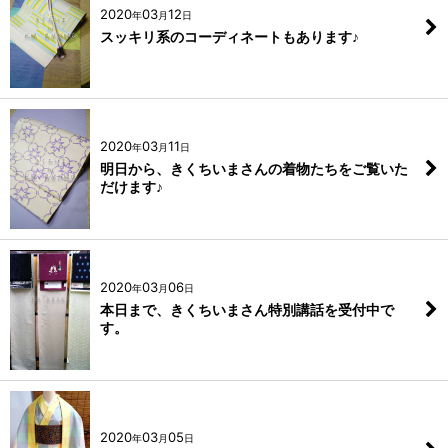
2020
03
12
年
月
日
スッキリ系のコーディネートもあります♪
2020
03
11
年
月
日
明日から、きくちいまさんの着物たちをご覧いた
だけます♪
2020
03
06
年
月
日
本日まで、きくちいまさん特別講話を受付中で
す。
2020
03
05
年
月
日