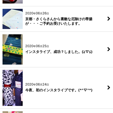
2020
06
26
年
月
日
京都・さくらさんから素敵な厄除けの帯揚
が・・・ご予約お受けいたします。
2020
06
25
年
月
日
インスタライブ、成功？しました。(≧▽≦)
2020
06
24
年
月
日
今夜、初のインスタライブです。(*^▽^*)