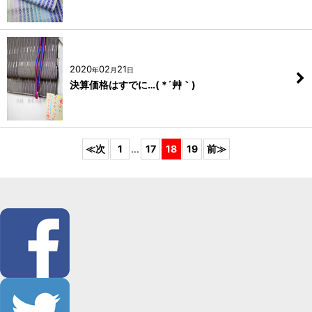
2020
02
21
年
月
日
決算価格はすでに…( *´艸｀)
1
...
17
18
19