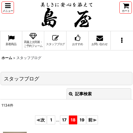
メニュー
カート
斉藤上太郎展・
新着商品
スタッフブログ
おすすめ
お問い合わせ
ご予約フォーム
ホーム
>
スタッフブログ
スタッフブログ
記事検索
閉じる
1134
件
キーワード
:
1
...
17
18
19
カテゴリ
: