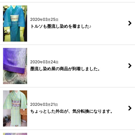
2020
03
25
年
月
日
トルソも墨流し染めを着ました♪
2020
03
24
年
月
日
墨流し染め展の商品が到着しました。
2020
03
21
年
月
日
ちょっとした外出が、気分転換になります。