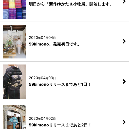
明日から「新作ゆかた＆小物展」開催します。
2020
04
04
年
月
日
59kimono、発売初日です。
2020
04
03
年
月
日
59kimonoリリースまであと1日！
2020
04
02
年
月
日
59kimonoリリースまであと2日！