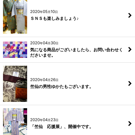
2020
05
10
年
月
日
ＳＮＳも楽しみましょう♪
2020
04
30
年
月
日
気になる商品がございましたら、お問い合わせく
ださいませ。
2020
04
26
年
月
日
竺仙の男性ゆかたもございます。
2020
04
23
年
月
日
「竺仙 応援展」、開催中です。