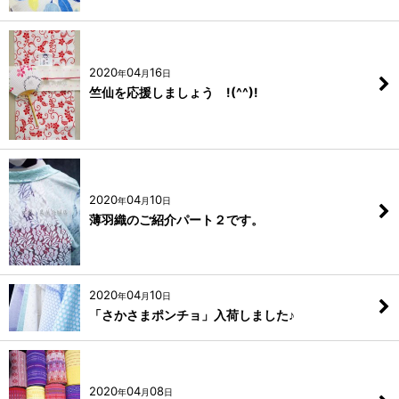
2020
04
16
年
月
日
竺仙を応援しましょう !(^^)!
2020
04
10
年
月
日
薄羽織のご紹介パート２です。
2020
04
10
年
月
日
「さかさまポンチョ」入荷しました♪
2020
04
08
年
月
日