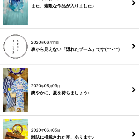
また、素敵な作品が入りました♪
2020
06
11
年
月
日
表から見えない「隠れたブーム」です(*^-^*)
2020
06
09
年
月
日
爽やかに、夏を待ちましょう♪
2020
06
05
年
月
日
雑誌に掲載された帯、あります♪