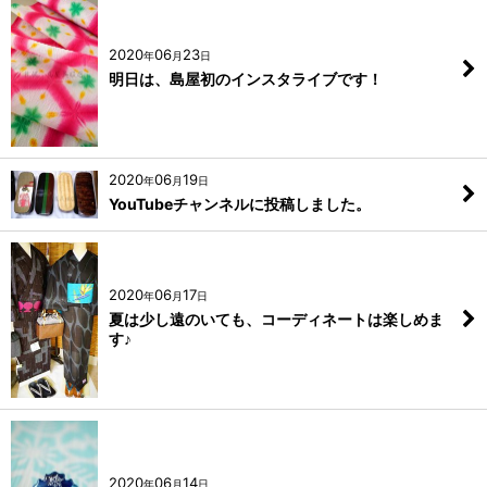
2020
06
23
年
月
日
明日は、島屋初のインスタライブです！
2020
06
19
年
月
日
YouTubeチャンネルに投稿しました。
2020
06
17
年
月
日
夏は少し遠のいても、コーディネートは楽しめま
す♪
2020
06
14
年
月
日