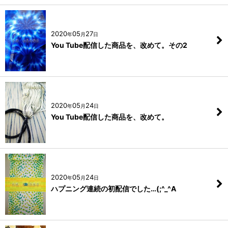
2020
05
27
年
月
日
You Tube配信した商品を、改めて。その2
2020
05
24
年
月
日
You Tube配信した商品を、改めて。
2020
05
24
年
月
日
ハプニング連続の初配信でした…(;^_^A