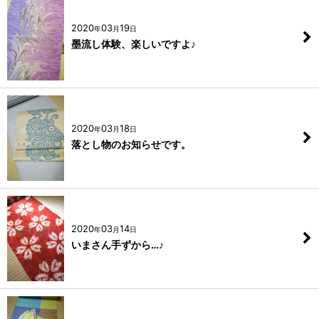
2020
03
19
年
月
日
墨流し体験、楽しいですよ♪
2020
03
18
年
月
日
落とし物のお知らせです。
2020
03
14
年
月
日
いまさん手ずから…♪