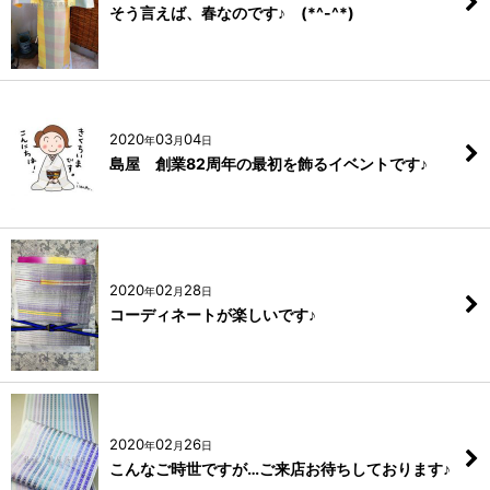
そう言えば、春なのです♪ (*^-^*)
2020
03
04
年
月
日
島屋 創業82周年の最初を飾るイベントです♪
2020
02
28
年
月
日
コーディネートが楽しいです♪
2020
02
26
年
月
日
こんなご時世ですが…ご来店お待ちしております♪