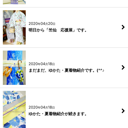
2020
04
20
年
月
日
明日から「竺仙 応援展」です。
2020
04
18
年
月
日
まだまだ、ゆかた・夏着物紹介です。(^^♪
2020
04
18
年
月
日
ゆかた・夏着物紹介が続きます。