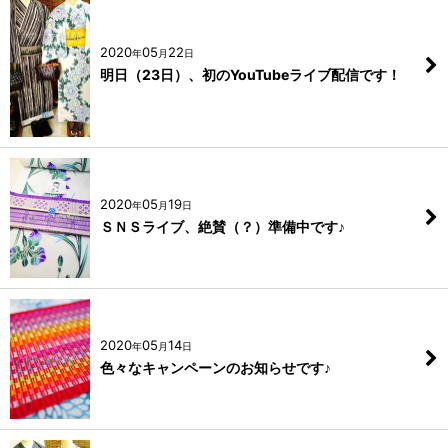
2020
05
22
年
月
日
明日（23日）、初のYouTubeライブ配信です！
2020
05
19
年
月
日
ＳＮＳライブ、絶賛（？）準備中です♪
2020
05
14
年
月
日
色々なキャンペーンのお知らせです♪