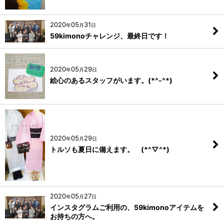
2020
05
31
年
月
日
59kimonoチャレンジ、最終日です！
2020
05
29
年
月
日
絵心のあるスタッフがいます。(*^-^*)
2020
05
29
年
月
日
トルソも夏日に備えます。 (*^▽^*)
2020
05
27
年
月
日
インスタグラムご利用の、59kimonoアイテムを
お持ちの方へ。