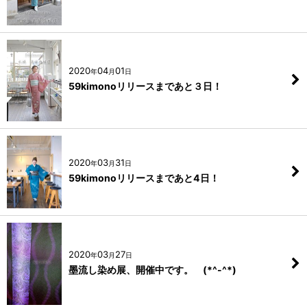
2020
04
01
年
月
日
59kimonoリリースまであと３日！
2020
03
31
年
月
日
59kimonoリリースまであと4日！
2020
03
27
年
月
日
墨流し染め展、開催中です。 (*^-^*)