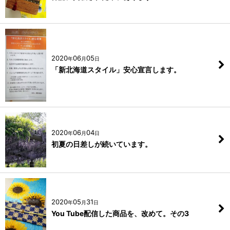
2020
06
05
年
月
日
「新北海道スタイル」安心宣言します。
2020
06
04
年
月
日
初夏の日差しが続いています。
2020
05
31
年
月
日
You Tube配信した商品を、改めて。その3