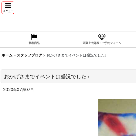
メニュー
新着商品
斉藤上太郎展・ご予約フォーム
ホーム
>
スタッフブログ
>
おかげさまでイベントは盛況でした♪
おかげさまでイベントは盛況でした♪
2020
07
07
年
月
日