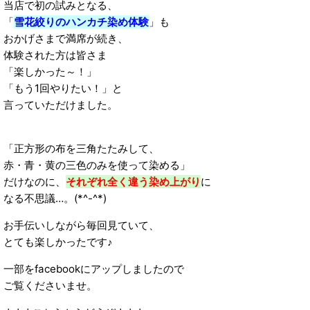
当店で初の試みとなる、
「
雪花絞りのハンカチ染め体験
」も
おかげさまで満席が続き、
体験された方は皆さま
「楽しかった～！」
「もう1回やりたい！」と
言っていただけました。
「正方形の布を三角たたみして、
赤・青・黄の三色のみを使って染める」
だけなのに、
それぞれ全く違う染め上がり
に
なる不思議…。(*^-^*)
お手伝いしながら毎回見ていて、
とても楽しかったです♪
一部をfacebookにアップしましたので
ご覧くださいませ。