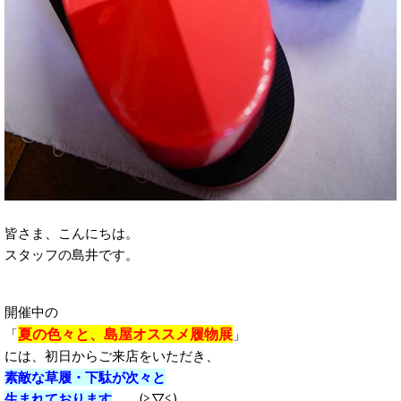
皆さま、こんにちは。
スタッフの島井です。
開催中の
夏の色々と、島屋オススメ履物展
「
」
には、初日からご来店をいただき、
素敵な草履・下駄が次々と
生まれております
。 (≧▽≦)