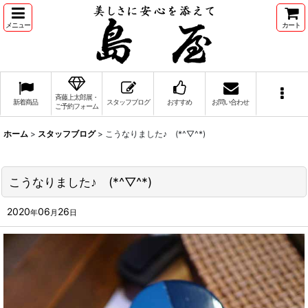
メニュー
カート
斉藤上太郎展・
新着商品
スタッフブログ
おすすめ
お問い合わせ
ご予約フォーム
ホーム
>
スタッフブログ
>
こうなりました♪ (*^▽^*)
こうなりました♪ (*^▽^*)
2020
06
26
年
月
日